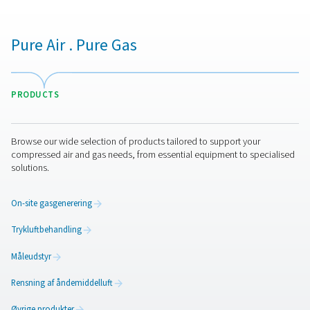
1. Forbedret systemstabilitet
Reducerer trykudsving og sikrer en stabil luftforsyning.
2. Forbedret energieffektivitet
Reducerer kompressorcyklusser, sænker energiforbruge
forlænger kompressorens levetid.
3. Forbedret luftkvalitet
Tillader fugt og kondensat at sætte sig, hvilket forbedrer
luftrenheden før fordeling.
4. Reduceret slitage på kompressorer
Minimerer korte cyklusser og reducerer den mekaniske
belastning af kompressoren.
5. Bedre efterspørgselsstyring
Hjælper med at håndtere perioder med spidsbelastning a
uden at belaste systemet.