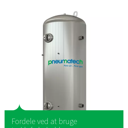
DBH-højtryksluft- og nitrogenbeholde
I højtryksluft- og nitrogensystemer er en stabil buffer nøg
sikre et ensartet flow og yderligere opbevaring. DBH-serie
versioner på 23 bar og 41 bar med kapaciteter fra 250 til 3
der opfylder forskellige industrielle behov.
Hvordan fungerer
trykluftbeholdere?
En trykluftbeholder fungerer som buffer melle
luftkompressoren og distributionssystemet. Den lagrer 
og hjælper med at afbalancere udbud og efterspørgsel