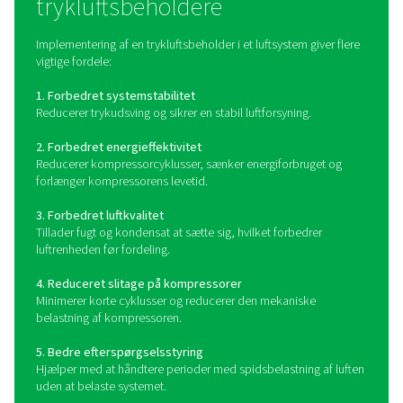
kompensere for udsving i luftforbruget. Dette reduc
belastningen på kompressoren, minimerer cyklusser og 
stabilt trykniveau for nedstrømsudstyr. Luftbeholdere t
også kondensat og fugt at sætte sig, hvilket forbedr
overordnede luftkvalitet før fordeling.