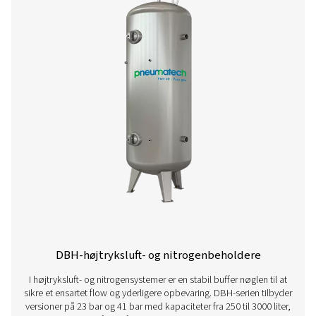
V & V HP trykluft- og nitrogenbeholde
V & V HP-serien stabiliserer trykket, lagrer trykluft og hjæ
fjerne kondensat. De fås i malede, galvaniserede og vitr
(Vitroflex) overflader med kapaciteter på op til 5.000 liter
op til 16 barg (232 psig) og sikrer pålidelig systemyd