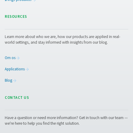
Ved at indbygge en korrekt dimensioneret og vedligehol
trykluftsmodtager kan virksomheder optimere energifor
forbedre luftsystemets pålidelighed og forlænge udstyre
levetid, samtidig med at der opretholdes et ensartet luftt
industrielle processer.
Kontakt os
Har du spørgsmål om, hvordan vores trykluftsbeholder
forbedre dit trykluftsystem? Lad os tale sammen. Vores
står klar til at hjælpe dig med at finde den rigtige løsning 
stabilt tryk, effektiv luftlagring og langsigtet pålidelighe
forbedre dit system sammen!