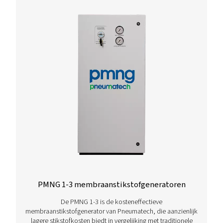
PPNG 1-5,5 HE PSA-stikstofgenerator
De PPNG 1-5,5 HE is de premium generator van Pne
voor stikstoftoepassingen met een ultralage stroomsn
extreem compact dankzij zijn kleine voetafdruk en
gemakkelijk in bestaande persluchtnetwerken.