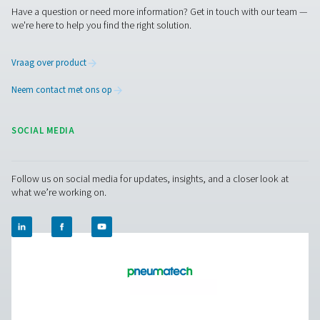
PMNG 4-40 HE membraanstikstofgenerat
De PMNG 4-40 HE-serie van Pneumatech levert e
uitstekende energiezuinigheid en biedt tegelijkertij
gemak en de betrouwbaarheid van de productie 
membraanstikstof op locatie.