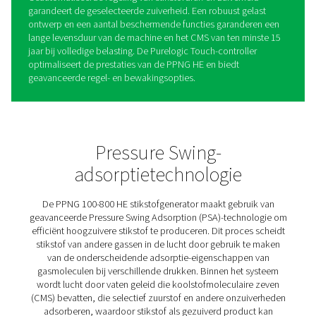
PPNG 100-800 HE PSA
stikstofgeneratoren
De PPNG 100-800 HE is de premium stikstofgenerator v
Pneumatech voor toepassingen met hoge flow, zoals
lasersnijden, gemodificeerde atmosfeerverpakking, pro
van lithium-ionbatterijen, koffieverpakking en bierbrouw
biedt de beste betrouwbaarheid, efficiëntie en gegara
zuiverheid in zijn klasse, zelfs als hij buiten wordt geïnst
Deze gedurfde voordelen worden ondersteund door inn
functies. De innovatieve PSA-cyclus en het hoogefficië