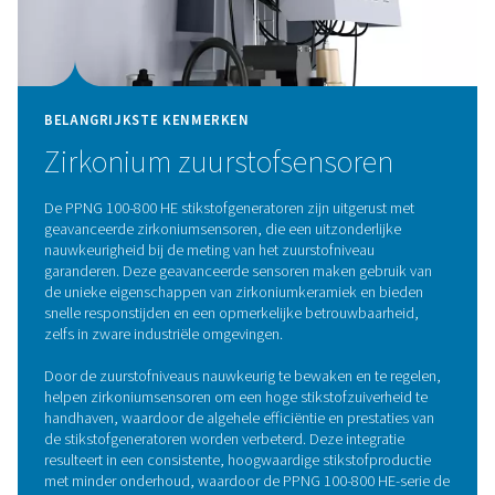
BELANGRIJKSTE KENMERKEN
Innovatieve PSA-cyclus en
hoogefficiënt CMS
De innovatieve PSA-cyclus van de PPNG HE, in combina
hoogwaardige koolstofmoleculaire zeven (CMS), levert 
efficiëntie in zijn klasse, waardoor de energiekosten aan
worden verlaagd en de emissies laag blijven.
Dit geavanceerde systeem is ontworpen om de prestatie
optimaliseren en ervoor te zorgen dat elke eenheid ene
effectief wordt gebruikt. Bovendien speelt de
economizerfunctie een cruciale rol bij het minimaliseren
energieverspilling door stand-byverliezen te elimineren 
te zorgen dat er geen lucht of energie onnodig wordt ver
Het doordachte ontwerp verbetert niet alleen de operat