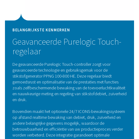
BELANGRIJKSTE KENMERKEN
Zirkonium zuurstofsensoren
De PPNG 100-800 HE stikstofgeneratoren zijn uitgerust 
geavanceerde zirkoniumsensoren, die een uitzonderlijk
nauwkeurigheid bij de meting van het zuurstofniveau
garanderen. Deze geavanceerde sensoren maken gebru
de unieke eigenschappen van zirkoniumkeramiek en bi