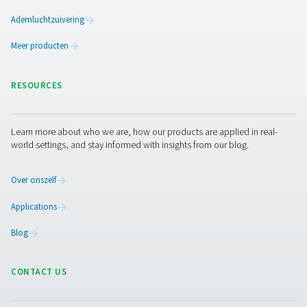
De Pneumatech PPNG 6-68 S professionele PSA
stikstofgenerator levert hoogzuivere N2 bij lage t
gemiddelde debieten, wat betrouwbare prestaties, effi
en een lange levensduur biedt.