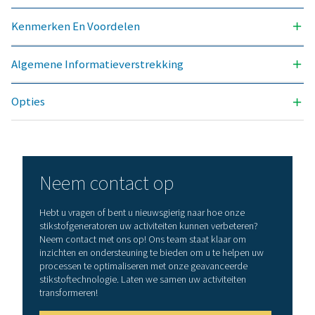
INLAATDRUKBEREIK (BARG)
5 – 10
OMGEVINGSTEMPERATUURBEREIK (°C)
5 – 50