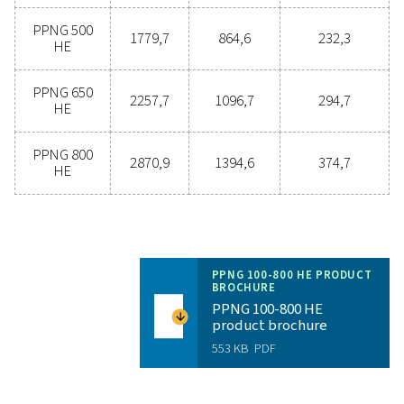
transitie uw activiteiten kan helpen.
Neem nu contact op met onze stikstofexpe
Algemene
informatieverstrekki
BEREIKBARE STIKSTOFZUIVERHEID (%)
99,999