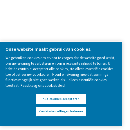
PMNG 1-3 membraanstikstofgenerator
De PMNG 1-3 is de kosteneffectieve
membraanstikstofgenerator van Pneumatech, die aanz
lagere stikstofkosten biedt in vergelijking met tradit
leveringsbronnen.
Pure Air . Pure Gas
PRODUCTS