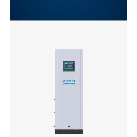
product brochur
553 KB
PDF
Kenmerken En Voordelen
Algemene Informatieverstrekking
Opties
Neem contact op