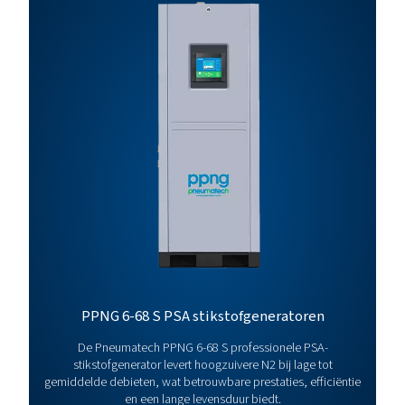
PPNG 500
1779,7
864,6
HE
PPNG 650
2257,7
1096,7
HE
PPNG 800
2870,9
1394,6
HE
PPNG 100-800 HE 
BROCHURE
PPNG 100-800 HE