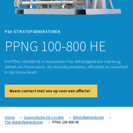
PSA-STIKSTOFGENERATOREN
PPNG 100-800 HE
De PPNG 100-800 HE is de premium PSA-stikstofgenerator 
debiet van Pneumatech, die de beste prestaties, efficiëntie 
in zijn klasse levert.