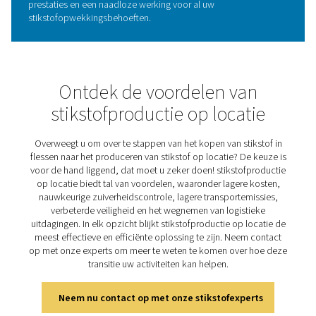
snelle responstijden en een opmerkelijke betrouwbaarh
zelfs in zware industriële omgevingen.
Door de zuurstofniveaus nauwkeurig te bewaken en te r
helpen zirkoniumsensoren om een hoge stikstofzuiverhe
handhaven, waardoor de algehele efficiëntie en prestati
de stikstofgeneratoren worden verbeterd. Deze integrat
resulteert in een consistente, hoogwaardige stikstofpro
met minder onderhoud, waardoor de PPNG 100-800 HE-
beste keuze is voor verschillende industriële toepassin