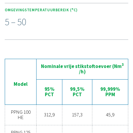
BELANGRIJKSTE KENMERKEN
Geavanceerde Purelogic Tou
regelaar
De geavanceerde Purelogic Touch-controller zorgt voor
geavanceerde technologie en gebruiksgemak voor de
stikstofgenerator PPNG 100-800 HE. Deze regelaar bied
gemoedsrust en optimalisatie van de prestaties met fun
zoals zelfbeschermende bewaking van de toevoerluchtk
en nauwkeurige meting en regeling van stikstofdebiet, z
en druk.
Bovendien maakt het optionele 24/7 ICONS-bewaking
op afstand realtime bewaking van debiet, druk, zuiverh
andere belangrijke gegevens mogelijk, waardoor de
betrouwbaarheid en efficiëntie van uw productieproces
worden verbeterd. Deze integratie garandeert optimale