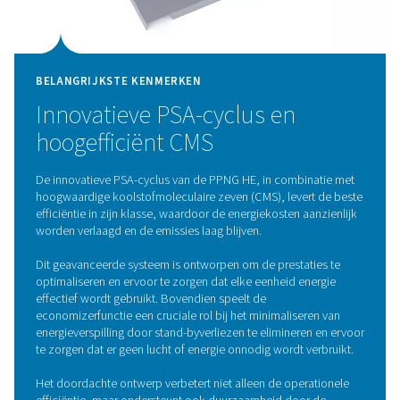
De PPNG 100-800 HE stikstofgenerator maakt gebrui
geavanceerde Pressure Swing Adsorption (PSA)-techno
efficiënt hoogzuivere stikstof te produceren. Dit proce
stikstof van andere gassen in de lucht door gebruik t
van de onderscheidende adsorptie-eigenschappen
gasmoleculen bij verschillende drukken. Binnen het 
wordt lucht door vaten geleid die koolstofmoleculair
(CMS) bevatten, die selectief zuurstof en andere onzui
adsorberen, waardoor stikstof als gezuiverd produc
passeren. Door af te wisselen tussen hoge en lage dr
verschillende vaten worden de CMS'en geregenereerd, 
voor een continue en betrouwbare stikstoftoevoe