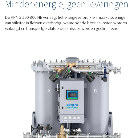
continue bewaking, wat zorgt voor een betrouwbare toevoe
kritieke toepassingen.
LAGERE ENERGIEKOSTEN
Efficiëntie die voor u werkt
De PPNG 100-800 HE is gebouwd voor kosteneffectieve pres
biedt uitzonderlijke luchtfactoren bij volledige belasting en 
40% energie tijdens perioden met lage vraag dankzij de Var
Saver (VFS).
DUURZAAM ALTERNATIEF
Minder energie, geen lever
De PPNG 100-800 HE verlaagt het energieverbruik en maakt 
van stikstof in flessen overbodig, waardoor de bedrijfskos