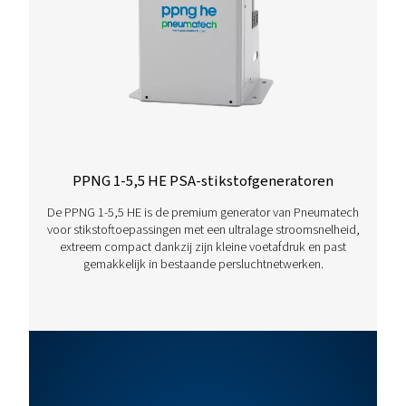
PPNG 200
669,4
325,2
HE
PPNG 250
819,6
398,2
HE
PPNG 300
969,9
471,1
HE
PPNG 350
1187,4
576,8
HE
PPNG 400
1420,6
690,1
HE