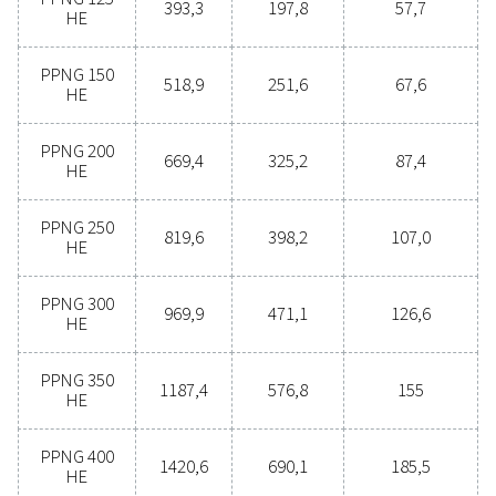
prestaties en een naadloze werking voor al uw
stikstofopwekkingsbehoeften.
Ontdek de voordelen va
stikstofproductie op locat
Overweegt u om over te stappen van het kopen van sti
flessen naar het produceren van stikstof op locatie? De
voor de hand liggend, dat moet u zeker doen! stikstofp
op locatie biedt tal van voordelen, waaronder lagere 
nauwkeurige zuiverheidscontrole, lagere transportem
verbeterde veiligheid en het wegnemen van logist
uitdagingen. In elk opzicht blijkt stikstofproductie op l
meest effectieve en efficiënte oplossing te zijn. Neem
op met onze experts om meer te weten te komen over 