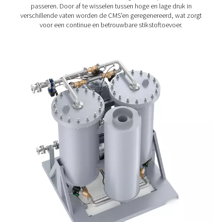
van de PPNG HE houden de energiekosten en emissies l
unieke Variable Flow Saver-algoritme levert tot 40% extr
energiebesparing bij lagere belasting.
Geautomatiseerde regeling van stikstofdruk en zuiverhe
garandeert de geselecteerde zuiverheid. Een robuust ge
ontwerp en een aantal beschermende functies garande
lange levensduur van de machine en het CMS van ten mi
jaar bij volledige belasting. De Purelogic Touch-controll
optimaliseert de prestaties van de
PPNG HE en biedt
geavanceerde regel- en bewakingsopties.
Pressure Swing-
adsorptietechnologie