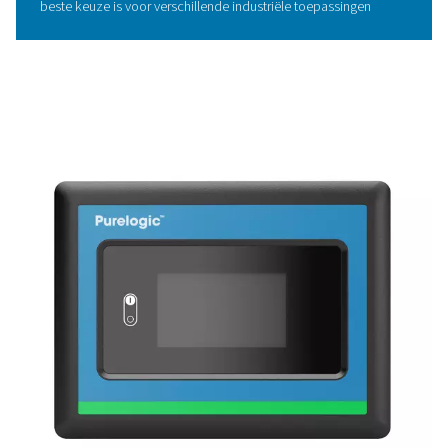
efficiëntie, maar ondersteunt ook duurzaamheid door 
algehele milieu-impact te verminderen.