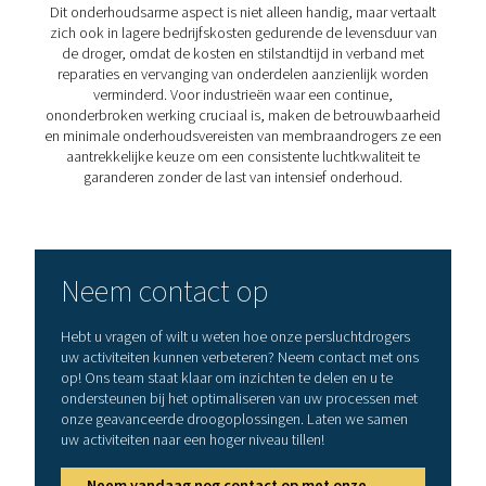
5. Minimale onderhoudsvereisten
Dankzij de eenvoudige constructie zijn de
onderhoudsbehoeften laag, wat resulteert in minder
onderbrekingen en lagere onderhoudskosten.
PDP-niveaus bereikt doo
membraandrogers
Membraandrogers blinken uit in dauwpuntonderdrukki
proces waarbij het dauwpunt op een specifieke offset 
omgevings- of inlaattemperatuur wordt gehouden.
eigenschap maakt ze zeer geschikt voor talrijke indus