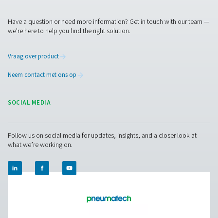
ononderbroken werking cruciaal is, maken de betrouw
en minimale onderhoudsvereisten van membraandroger
aantrekkelijke keuze om een consistente luchtkwalit
garanderen zonder de last van intensief onderho
Neem contact op
Hebt u vragen of wilt u weten hoe onze persluchtdro
uw activiteiten kunnen verbeteren? Neem contact me
op! Ons team staat klaar om inzichten te delen en u t
ondersteunen bij het optimaliseren van uw processe
onze geavanceerde droogoplossingen. Laten we sa
uw activiteiten naar een hoger niveau tillen!
Neem vandaag nog contact op met onze