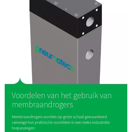
Hoe werken membraandrog
Membraandrogers zijn afhankelijk van een proces dat s
permeatie wordt genoemd. Wanneer natte persluch
drogercilinder binnenkomt, laat de membraancoa
waterdamp door de membraanwand dringen en zich t
vezels verzamelen. Tegelijkertijd komt droge lucht binn
vezels in de cilinder met bijna dezelfde druk als 
binnenkomende natte lucht. Het gepermeeerde water
vervolgens uit de cilinder ontlucht.
Die lucht wordt vervolgens opnieuw verwarmd tot on
kamertemperatuur in de lucht-luchtwarmtewisselaar. Dit
het drukpunt van de uitgaande stroming en voorko
vorming van condensatie aan de buitenkant van 
leidingsysteem. Deze warmte-uitwisseling tussen inko
uitgaande perslucht vermindert dus ook de benod
koelcapaciteit van het koudemiddelcircuit door de tem