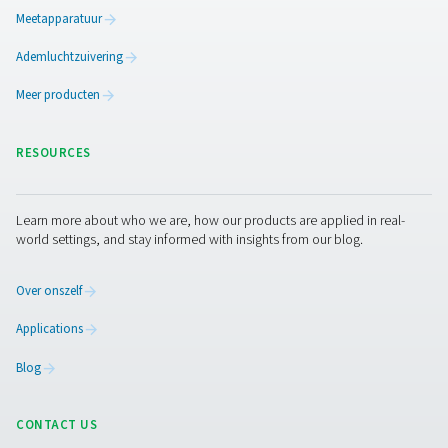
In tegenstelling tot complexere droogsystemen he
membraandrogers een eenvoudig ontwerp zonder be
onderdelen, wat de kans op mechanische storingen en 
aanzienlijk vermindert. Deze inherente eenvoud beteken
minder fouten kunnen gaan, wat leidt tot minde
serviceonderbrekingen. Routineonderhoud omvat voor
periodieke controles en occasionele reiniging, die vaak
zonder gespecialiseerde vaardigheden kunnen wo
uitgevoerd. Bovendien draagt de duurzaamheid van
membraanmateriaal zelf bij aan de levensduur van het 
waardoor de noodzaak voor frequent onderhoud v
afneemt.
Dit onderhoudsarme aspect is niet alleen handig, maar 
zich ook in lagere bedrijfskosten gedurende de levens
de droger, omdat de kosten en stilstandtijd in verba
reparaties en vervanging van onderdelen aanzienlijk
verminderd. Voor industrieën waar een continue