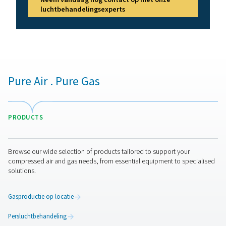
toepassingen waarbij volledige verwijdering van vocht 
cruciaal belang is.
Afhankelijk van het model kunnen deze drogers effect
onderdrukking van 32 °C bereiken, wat resulteert in
dauwpunt van de uitlaatlucht van 3 °C, of een onderdru
55 °C, wat resulteert in een
drukdauwpunt
van -20 °C. D
capaciteiten zijn voldoende voor activiteiten die gerich
het verwijderen van het grootste deel van waterdamp 
lucht. Niettemin verslechteren hun prestaties wanne
extreem lage dauwpunten moeten bereiken, onder -40 
gebied waar sorptiedrogers efficiënter zijn.
Onderhoud van
membraandrogers