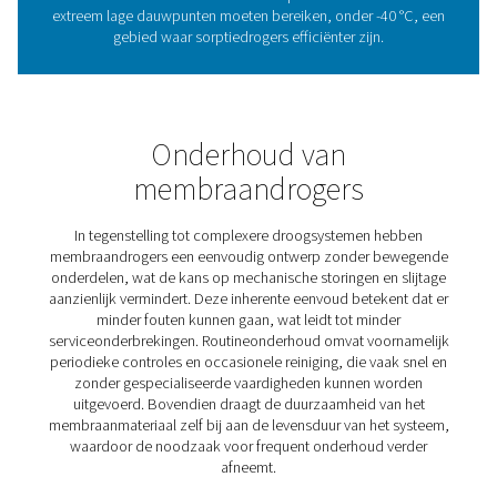
1. Stille werking
Deze drogers werken met een zeer laag geluidsniveau,
waardoor ze ideaal zijn voor omgevingen waar stille pre
belangrijk zijn.
2. Gebruiksgemak
Ze zijn eenvoudig te bedienen en te integreren en verei
weinig tot geen training, waardoor ze eenvoudig in bes
installaties kunnen worden opgenomen.
3. Geen bewegende delen
Zonder mechanische componenten bieden membraand
een hogere betrouwbaarheid en minder slijtage na verl
tijd.
4. Laag stroomverbruik
Hun energiezuinige ontwerp houdt de bedrijfskosten la
ondersteunt tegelijkertijd duurzaamheidsdoelstellingen.