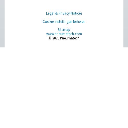
luchtbehandelingsexperts
Pure Air . Pure Gas
PRODUCTS
Browse our wide selection of products tailored to support 
compressed air and gas needs, from essential equipment to
solutions.