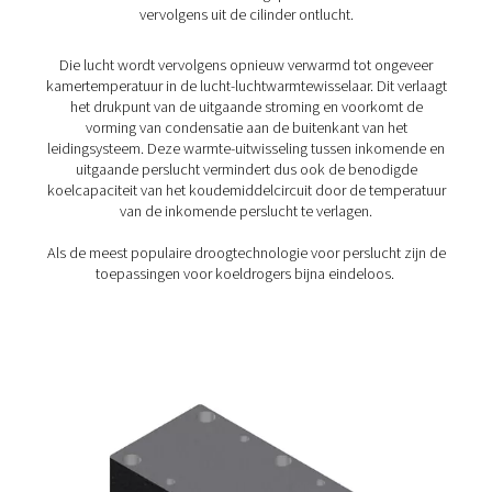
PSMD 3-35 Membraandrogers
De PSMD 3-35 combineert efficiëntie bij het drogen van 
met onderhoudsvrijheid voor de meest veeleisende toe
en biedt een dauwpuntonderdrukking van 32 °C of 55 °
heeft geen bewegende onderdelen, waardoor hij eenv
gebruiken en 100% onderhoudsvrij is. Dankzij de zeer la
en het zuiveringsluchtverbruik maximaliseert hij oo
energiebesparing.