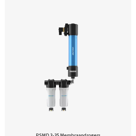
M POU 2-16 Membraandrogers
De M POU 2-16-serie biedt een compacte, stroom
droogoplossing voor kleine persluchttoepassingen. Met 
geavanceerde membraantechnologie bereikt hij drukd
tot -40 °C/-40 °F, wat betrouwbare prestaties garandeert
eenvoudig te installeren en ideaal voor precisiegereed
gasanalysers en kleine generatoren.