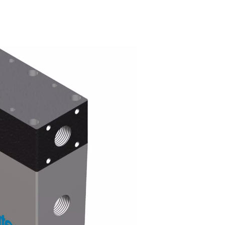
mbrantørkere?
trykkluft kommer inn i tørketrommelens sylinder, lar membranb
 tørr luft inn i fibrene i sylinderen ved nesten samme trykk
r deretter ventilert ut av sylinderen.
 senker trykkpunktet for den utgående strømningen og forhindrer
ende trykkluft reduserer derfor også den nødvendige kjølekap
på den innkommende trykkluften.
ksområdene for kjøletørkere nesten uendelige.