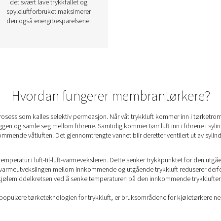
PSMD 3-35
membrantørkere
 en
PSMD 3-35 kombinerer
trykklufttørkingseffektivitet
med null vedlikehold for de
Ved
mest krevende
bruksområdene, og tilbyr
når
trykkduggpunktundertrykkelse
lave
på 32 °C eller 55 °C. PSMD har
som
ingen bevegelige
n er
komponenter, noe som gjør
eell
den enkel å bruke og 100 %
vedlikeholdsfri. Takket være
det svært lave trykkfallet og
spyleluftforbruket maksimerer
den også energibesparelsene.