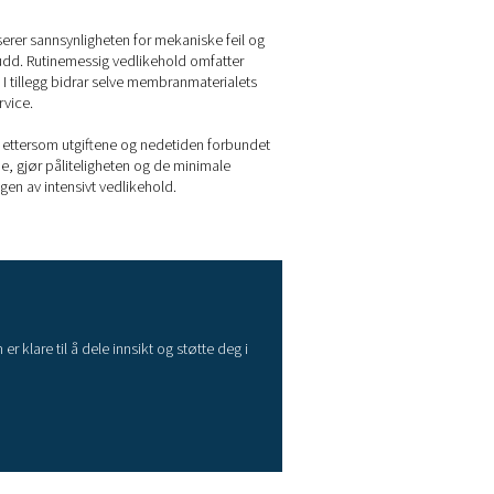
d membrantørkere
 opprettholdes ved en spesifikk forskyvning under omgivelses
bruksområder der fullstendig fjerning av fuktighet ikke er krit