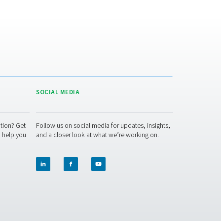
F, noe som resulterer i et utløpsluftduggpunkt på 3 °C/40 °F, el
enskaper er tilstrekkelige for operasjoner som tar sikte på å fje
e duggpunkter, under -40 °C/-40 °F, et område der tørkemiddelt
tive.
brantørkere
evegelige deler, noe som reduserer sannsynligheten for mekani
oe som fører til færre driftsavbrudd. Rutinemessig vedlikehold 
 uten spesialiserte ferdigheter. I tillegg bidrar selve membranm
 reduserer behovet for hyppig service.
ader i løpet av tørkerens levetid, ettersom utgiftene og nedetid
rlig, uavbrutt drift er avgjørende, gjør påliteligheten og de mi
kvent luftkvalitet uten belastningen av intensivt vedlikehold.