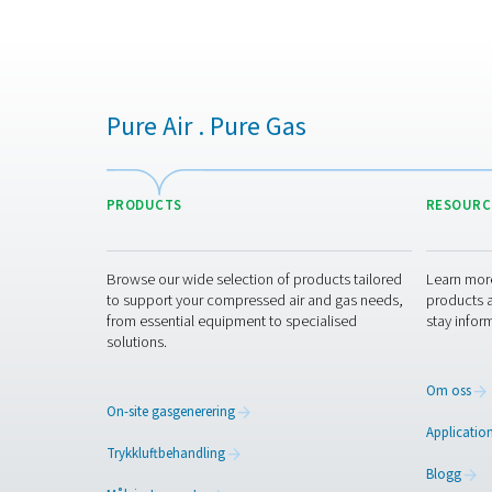
Avhengig av modell ka
undertrykking på 55 °C/100 °
av vanndampen fra luften. 
I motsetning til mer komp
slitasje betydelig. Den
hovedsakelig periodiske k
Dette aspektet med lavt ved
med reparasjoner og u
servicekrave