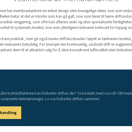
gn holder driftskostnadene nede samtidig som de
ehov
truksjonen er vedlikeholdsbehovet lavt, noe som
g lavere servicekostnader.
PDP-nivåer oppnådd me
er seg i duggpunktundertrykkelse, en prosess der duggpunktet
. Denne egenskapen gjør dem godt egnet for mange industrielle 