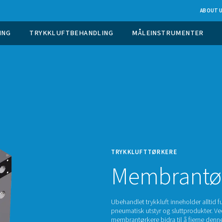
 GASGENERERING
TRYKKLUFTBEHANDLING
TRYKK
M