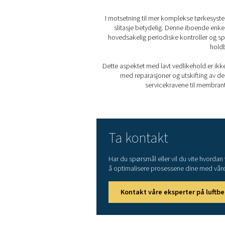
4. Lavt strømforbruk
Deres energieffektive desi
støtter bærekraftsmålene.
5. Minimalt vedlikeholdsb
Takket være den enkle kons
resulterer i færre avbrudd o
Membrantørkere utmerk
innløpstemperaturen