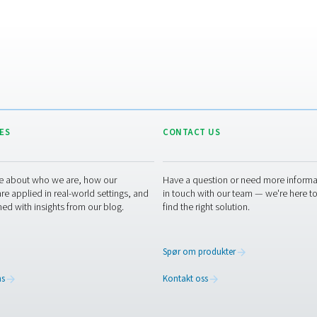
n disse tørkerne effektivt oppnå en undertrykking på 32 °C/55 °
F, noe som fører til et
trykkduggpunkt
på -20 °C/-5 °F. Slike eg
Likevel svekkes ytelsen når det kreves for å oppnå ekstremt lav
seg å være mer effek
Vedlikehold av mem
lekse tørkesystemer har membrantørkere en enkel design uten b
ne iboende enkelheten betyr at det er mindre som kan gå galt, n
ontroller og sporadisk rengjøring, som ofte kan utføres raskt og
holdbarhet til systemets levetid, noe som ytterligere
likehold er ikke bare praktisk, men gir også lavere driftskostn
tskifting av deler reduseres betydelig. For bransjer der kontinue
ne til membrantørkere dem til et attraktivt valg for å sikre konse