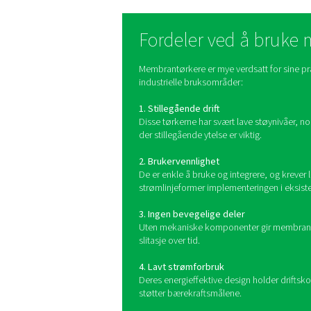
Membrantørkere er avh
vanndamp trenge gjenno
Luften varmes deretter opp 
kondens på utsiden av rørs