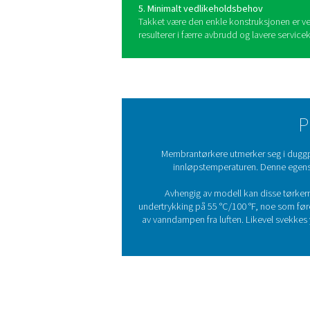
Fordeler ved 
Membrantørkere er mye verds
industrielle bruksområder:
1. Stillegående drift
Disse tørkerne har svært lav
der stillegående ytelse er vik
2. Brukervennlighet
De er enkle å bruke og integ
strømlinjeformer implemente
3. Ingen bevegelige deler
Uten mekaniske komponenter
slitasje over tid.