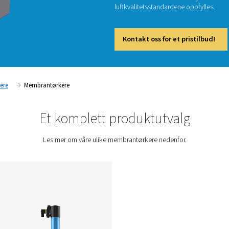
Ubehandl
pneumat
membran
luftkval
Kont
Trykklufttørkere
Membrantørkere
Et komplett prod