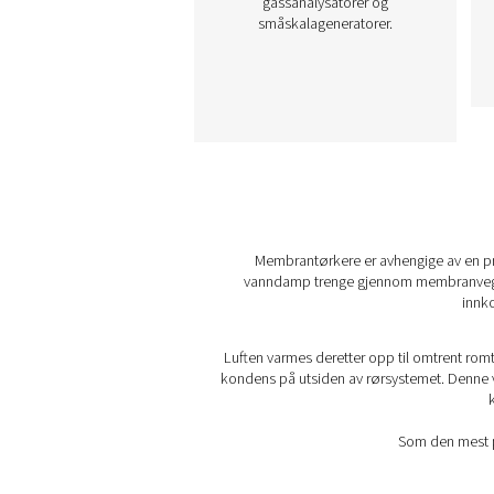
M POU 2-16
membrantørkere
M POU 2-16-serien tilbyr
kompakt, strømløs
tørkeløsning for små
trykkluftapplikasjoner. 
hjelp av avansert
membranteknologi opp
den trykkduggpunkter så 
som -40 °C/-40 °F, noe 
sikrer pålitelig ytelse. De
enkel å installere og er id
for presisjonsverktøy,
gassanalysatorer og
småskalageneratorer.