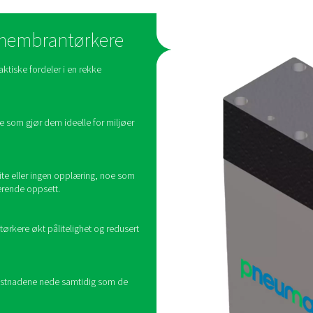
Hvordan fungerer me
engige av en prosess som kalles selektiv permeasjon. Når våt 
m membranveggen og samle seg mellom fibrene. Samtidig kommer
innkommende våtluften. Det gjennomtrengte vannet bli
til omtrent romtemperatur i luft-til-luft-varmeveksleren. Dette
ystemet. Denne varmeutvekslingen mellom innkommende og utgå
kjølemiddelkretsen ved å senke temperaturen 
Som den mest populære tørketeknologien for trykkluft, er bru