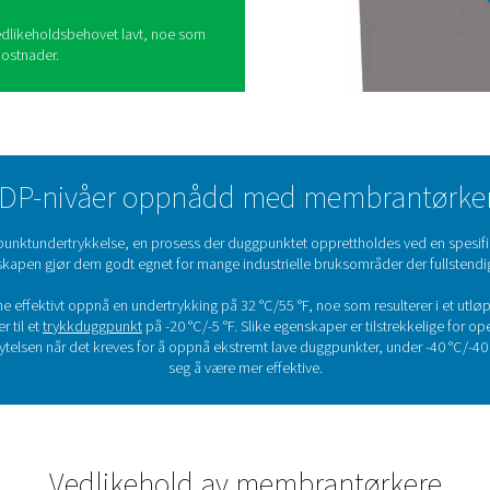
å bruke membrantørkere
att for sine praktiske fordeler i en rekke
e støynivåer, noe som gjør dem ideelle for miljøer
tig.
rere, og krever lite eller ingen opplæring, noe som
ringen i eksisterende oppsett.
 gir membrantørkere økt pålitelighet og redusert