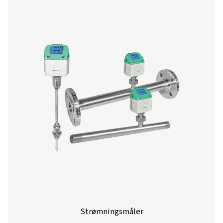
Diagramskrivere
Diagramskrivere gir kontinuerlig sporing og dokument
viktige parametere som trykk, temperatur og fuktigh
trykkluftsystemer. Ved å vise systemytelsen visuelt over ti
de operatørene med å overvåke forhold, identifisere tr
oppdage potensielle problemer før de eskalerer. Disse e
essensielle i bransjer som krever presis overvåking av luft
samsvar med forskrifter, inkludert produksjon, farm
næringsmiddelproduksjon.