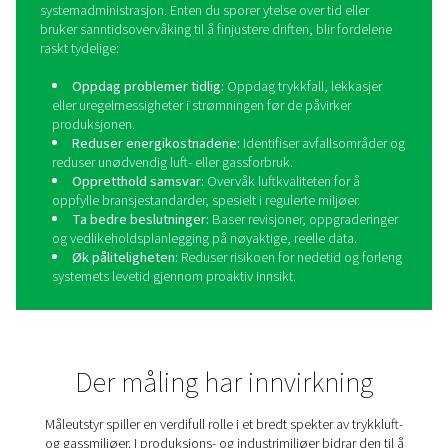
Duggpunktmålere
Duggpunktmålere er viktige måleenheter som brukes til 
fuktighetsinnholdet i trykkluft- og gassystemer. Ved å gi
og sanntidsavlesninger av duggpunktet, bidrar disse måle
forhindre kondens, korrosjon og andre fuktighetsrel
problemer som kan kompromittere systemeffektivite
produktkvaliteten. Bransjer som farmasi, næringsmid
elektronikkproduksjon er avhengige av duggpunktovervå
sikre samsvar med strenge luftkvalitetsstandarder og op
optimal driftsytelse.