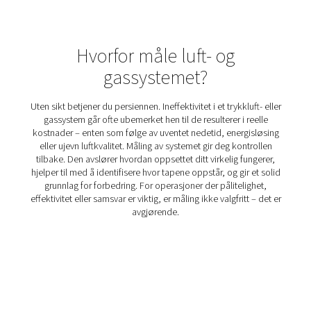
Gassanalyseløsninger
Overvåking av ytelsen til oksygen- eller
nitrogengenereringssystemet er avgjørende for å oppr
effektivitet, produktkvalitet og sikkerhet. Gassanalyseløs
det mulig for bedrifter å optimalisere produksjonen, sik
med bransjestandarder og oppdage potensielle problem
blir kostbare. Disse løsningene gir sanntidsinnsikt i gas
systemytelse, og hjelper industrier som produksjon, hel
næringsmiddelproduksjon med å opprettholde st
kvalitetskontroll.