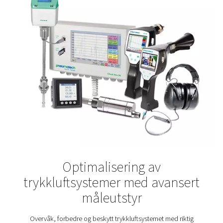
Hva du får ut av å måle
Når måleutstyret er på plass, gjør det mer enn bare å sa
data – det muliggjør smartere og mer effektiv
systemadministrasjon. Enten du sporer ytelse over tid ell
bruker sanntidsovervåking til å finjustere driften, blir fo
raskt tydelige:
Oppdag problemer tidlig:
Oppdag trykkfall, lekk
eller uregelmessigheter i strømningen før de påvirker
produksjonen.
Reduser energikostnadene:
Identifiser avfallso
reduser unødvendig luft- eller gassforbruk.