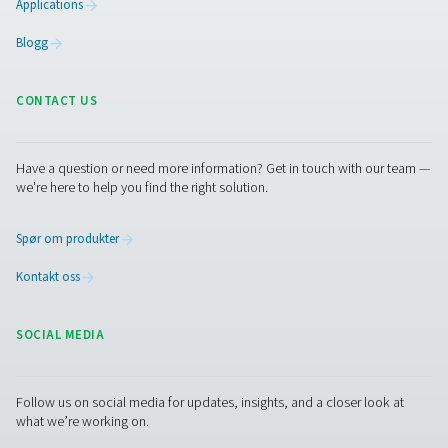
Fukt i trykkluft: årsaker,
problemer og hvordan fjerne
Fuktighet i trykkluften kan forårsake korrosjon og nedet
ut hva som forårsaker det og hvordan du fjerner vann v
av lufttørkere, avløp og duggpunktovervåking.