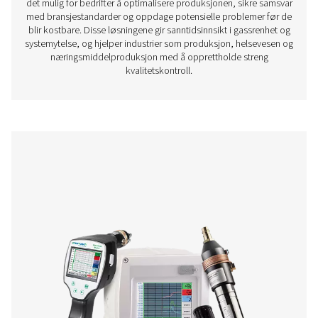
Trykkluftkvalitet
Overvåking av trykkluftkvaliteten er avgjørende for å sikr
effektiv og samsvarende drift i bransjer der luftrenhet er 
Kontaminanter som oljedamp, partikler og fuktighet ka
produktkvaliteten, skade utstyret og føre til manglend
med forskrifter. Måleenheter for trykkluftkvalitet, ink
oljedampmonitorer og partikkeltellere, gir nøyaktige sa
for å hjelpe bedrifter med å opprettholde høye standa
luftrenhet og forhindre kostbare forurensningsprobl