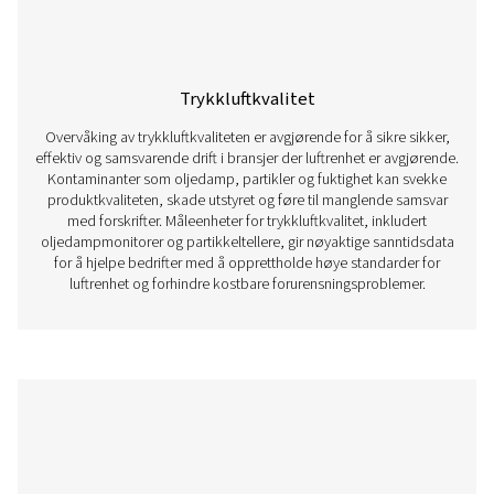
Lekkasjedetektor
Lekkasjedetektorer er viktige verktøy for å opprett
effektiviteten og påliteligheten til trykkluftsystemer. S
lekkasjer kan føre til betydelig energitap, økte driftsko
redusert systemytelse. Ved å identifisere og kvantif
luftlekkasjer hjelper lekkasjedetektorer bedrifter m
optimalisere energiforbruket, forhindre slitasje på uts
overholde bransjeforskrifter. Disse enhetene brukes mye i
som produksjon, bilindustrien, farmasi og
næringsmiddelindustrien, der trykkluft er en kritisk re