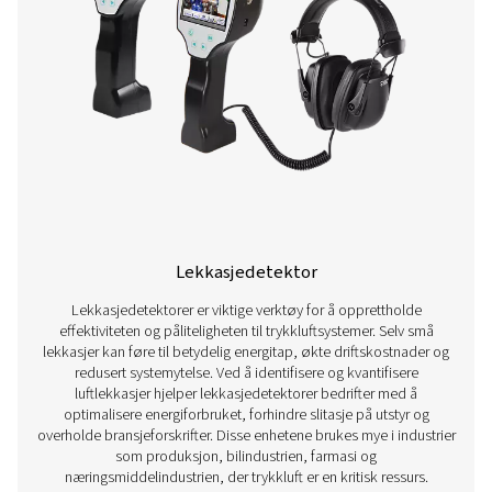
Strømningsmåler
Strømningssensorer er viktige måleenheter som brukes
overvåke og kontrollere luftstrømmen i trykkluftsysteme
måle luftforbruket nøyaktig bidrar disse sensorene til å o
systemytelsen, forhindre energisvinn og sikre konse
luftforsyning for ulike bruksområder. De brukes mye i ind
produksjon, bilindustri og farmasi, der presis måling av l
avgjørende for å opprettholde effektiviteten, redusere 
og sikre samsvar med driftsstandarder.