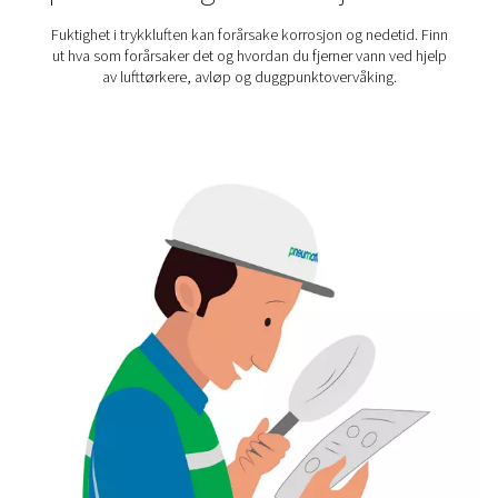
standarder. Disse verktøyene er like nyttige unde
energirevisjoner, feilsøking eller systemoppgraderinger 
de dataene som trengs for å iverksette tiltak med tillit. 
er en del av et permanent oppsett eller brukes til stikk
tilfører måling verdi der innsikt og presisjon er vikt
Kunnskapssenter for måleut
Vil du vite mer om ulike typer måleutstyr? Sjekk ut 
kunnskapsbibliotek.