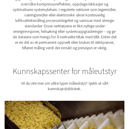
Hvorfor måle luft- og
gassystemet?
Uten sikt betjener du persiennen. Ineffektivitet i et trykklu
gassystem går ofte ubemerket hen til de resulterer i r
kostnader – enten som følge av uventet nedetid, energ
eller ujevn luftkvalitet. Måling av systemet gir deg kon
tilbake. Den avslører hvordan oppsettet ditt virkelig fu
hjelper til med å identifisere hvor tapene oppstår, og gir
grunnlag for forbedring. For operasjoner der påliteli
effektivitet eller samsvar er viktig, er måling ikke valgfrit
avgjørende.