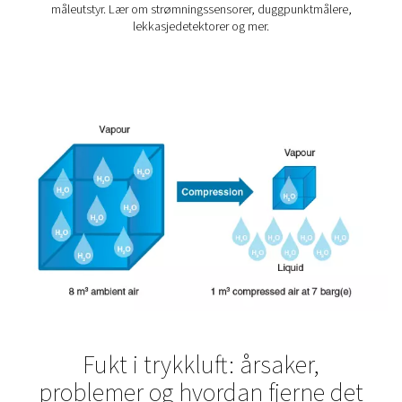
Oppretthold samsvar:
Overvåk luftkvaliteten for 
oppfylle bransjestandarder, spesielt i regulerte miljøer
Ta bedre beslutninger:
Baser revisjoner, oppgrad
og vedlikeholdsplanlegging på nøyaktige, reelle data.
Øk påliteligheten:
Reduser risikoen for nedetid og
systemets levetid gjennom proaktiv innsikt.
Der måling har innvirkni
Måleutstyr spiller en verdifull rolle i et bredt spekter av t
og gassmiljøer. I produksjons- og industrimiljøer bidrar 
overvåke kompressoreffekten, oppdage lekkasjer
optimalisere systemytelsen. I regulerte sektorer som le
næringsmidler eller elektronikk sikrer kontinuerli
luftkvalitetsmåling prosessintegritet og samsvar med 