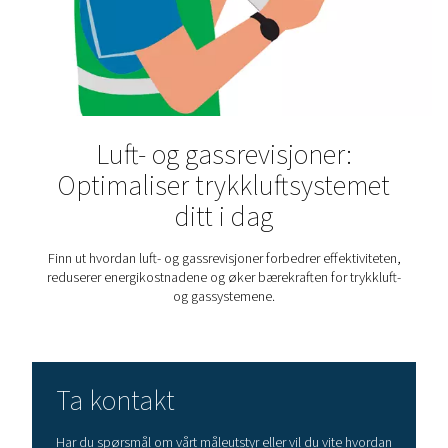
Hvordan sikre kvaliteten 
trykkluften i matproduksj
Trykkluft i næringsmiddelproduksjon må være ren og si
hvordan du oppfyller ISO 8573-1-standardene og bes
produktet ditt med luftbehandling av næringsmiddelkv