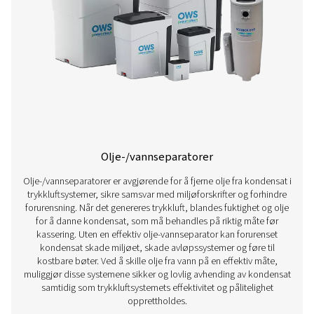
Vanndetektorer
Vanndetektorer er avgjørende for å håndtere konden
trykkluftsystemer. De identifiserer fuktighet tidlig og bidr
forhindre korrosjon, ineffektivitet og produktkontamine
installeres på viktige punkter og utløser rettidig drenerin
eller automatisk – som beskytter nedstrøms utstyr
opprettholder luftkvaliteten.