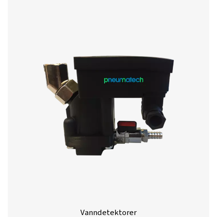
Kondensavløp
Kondensatavløp er viktige komponenter i trykkluftsystem
ansvarlige for å fjerne vann, olje og forurensninger som 
opp under luftkomprimering. Riktig kondensathåndtering 
skade på utstyret, reduserer vedlikeholdskostnadene og 
luftkvalitet for industrielle bruksområder. Enten det 
luftkompressorer, lufttørkere eller filtre, må kondensat
effektivt for å forhindre korrosjon, trykkfall og ineffekti
systemet.