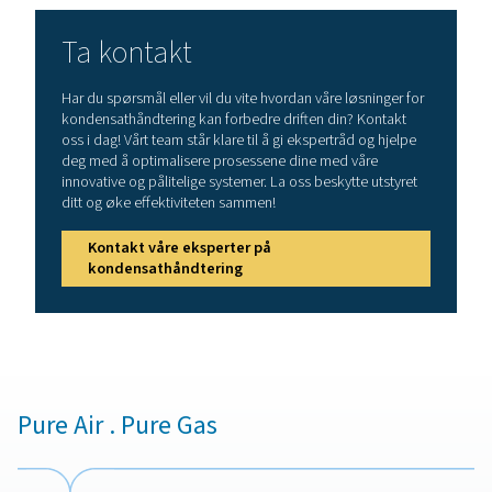
Den mettede varme luften ved utløpet av en kompresso
ned når den passerer langs det kalde rørnettet. Dette før
det dannes kondensat som kan føre til korrosjon, d
produktkvalitet og funksjonsfeil på pneumatisk utstyr. F
påvirker også levetiden og ytelsen til nedstrøms utstyr s
og tørkere.
I tillegg kan olje- og vannkondensat, som er et bipro
oljeinnsprøytede luftkompressorer, være farlig for mi
Pneumatech tilbyr olje- og vannseparatorer som bidrar
beskytte miljøet og overholde lovbestemmelsene i dit