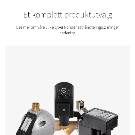
lovlig, sikkert og miljøvennlig.
Kontakt oss for et pristilbud!
Home
Trykkluftbehandling
Kondensatbehandling
Et komplett produktutva
Les mer om våre ulike typer kondensathåndteringsløs
nedenfor.