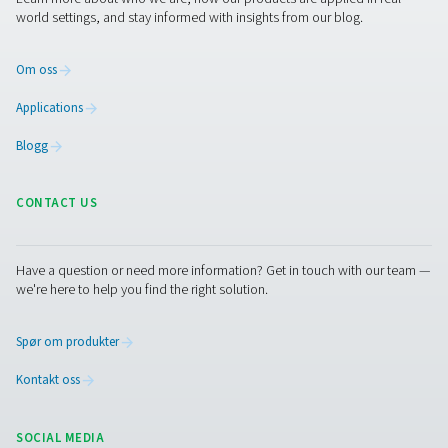
Løsninger for
kondenshåndtering
Fjerning av kondensat fra et trykkluftsystem krever en r
løsninger. Pneumatech tilbyr dem alle:
Etterkjølere
: Kjøler ned den mettede luften etter
komprimering, og omdanner opptil 70 % av denne fuk
til vann, som deretter umiddelbart kan tømmes ut av
luftsystemet. Pneumatech tilbyr luftkjølte og vannkjøl
versjoner.
Kondensavløp
: Fjern vann fra luftsystemet. Pneu
tilbyr mekaniske, tidsstyrte og tapsfrie elektroniske dr
Olje
-vannseparator: Separer oljen og vannet fra
kondensatet fra en oljeinnsprøytet kompressor, og ka
oljen på en sikker og lovlig måte.
Vanndetektorer
: oppdager eventuelt gjenværende f