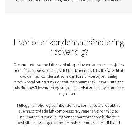
Etterkjølere
Etterkjølere er avgjørende i trykkluftsystemer, og kjøler
luft før den når nedstrøms utstyr. Denne prosessen re
fuktigheten og forhindrer kondens som kan forårsake k
skade og dårlig luftkvalitet. Ved å fjerne overflødig v
fuktighet forbedrer etterkjølere systemeffektiviteten, b
utstyret og forbedrer påliteligheten på tvers av brans
produksjon, næringsmidler og legemidler.