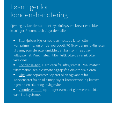
Vannutskiller
Vannutskillere er viktige komponenter i trykkluftsysteme
konstruert for å fjerne flytende vann og bulkforurensni
trykkluften. Ved effektivt å fjerne fuktighet forhindrer
separatorene korrosjon, beskytter nedstrøms utsty
opprettholder systemets generelle effektivitet og pålite
Hvorfor er kondensathåndte
nødvendig?