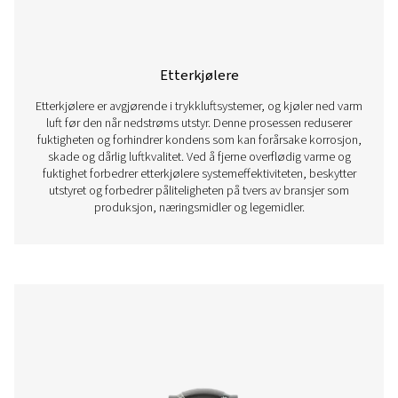
Olje-/vannseparatorer
Olje-/vannseparatorer er avgjørende for å fjerne olje fra 
trykkluftsystemer, sikre samsvar med miljøforskrifter og
forurensning. Når det genereres trykkluft, blandes fuktigh
for å danne kondensat, som må behandles på riktig m
kassering. Uten en effektiv olje-vannseparator kan for
kondensat skade miljøet, skade avløpssystemer og fø
kostbare bøter. Ved å skille olje fra vann på en effekti
muliggjør disse systemene sikker og lovlig avhending av
samtidig som trykkluftsystemets effektivitet og pålite
opprettholdes.