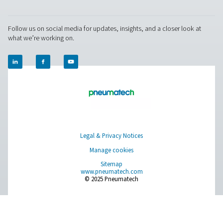
vann i luftsystemet.
Ta kontakt
Har du spørsmål eller vil du vite hvordan våre løsning
kondensathåndtering kan forbedre driften din? Konta
oss i dag! Vårt team står klare til å gi ekspertråd og hj
deg med å optimalisere prosessene dine med våre
innovative og pålitelige systemer. La oss beskytte utst
ditt og øke effektiviteten sammen!
Kontakt våre eksperter på
kondensathåndtering