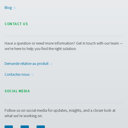
L’élimination des condensats d’un système d’air compr
nécessite un certain nombre de solutions. Pneumatech 
propose tous :
Refroidisseurs finaux
: refroidissent l’air saturé apr
compression, en transformant jusqu’à 70% de cette h
en eau, qui peut ensuite être immédiatement vidangé
système d’air. Pneumatech propose des versions refro
par air et par eau.
Purgeurs de condensat
: évacuez l’eau du circuit d’
Pneumatech propose des purges mécaniques, tempor
électroniques à perte zéro.
Séparateur eau/huile
: séparer l’huile et l’eau des
condensats d’un compresseur à injection d’huile et él
l’huile de manière sûre et légale.
Détecteurs d’eau
: détectent tous résidus d'eau da
circuit d’air.