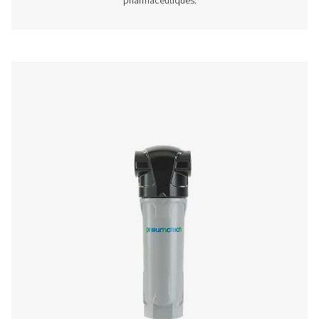
entraîner des amendes coûteuses. En séparant efficaceme
de l’eau, ces systèmes permettent une élimination sûre 
des condensats tout en maintenant l’efficacité et la fiab
système d’air comprimé.