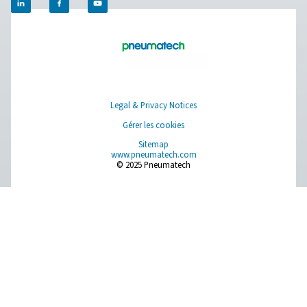
Nous contacter
Vous avez des questions ou souhaitez savoir comme
nos solutions de gestion des condensats peuvent
améliorer vos opérations ? Parlons-en ! Notre équipe 
prête à vous fournir des conseils d’experts et à vous 
optimiser vos processus grâce à nos systèmes innova
fiables. Protégeons ensemble votre équipement et
boostons votre efficacité !
Contactez nos experts en gestion des
condensats