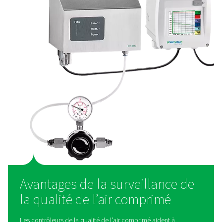
Comment fonctionne la
surveillance de la qualité de 
comprimé ?
Les systèmes de surveillance de la qualité de l’air c
utilisent des capteurs spécialisés pour détecter et mes
contaminants tels que les vapeurs d’huile, les particule
et l’humidité dans l’air d'alimentation. Les contrôleurs 
d’huile utilisent des méthodes de détection avancée
mesurer les niveaux d’hydrocarbures, garantissant la c
à la norme de qualité de l’air ISO 8573. Les compteu