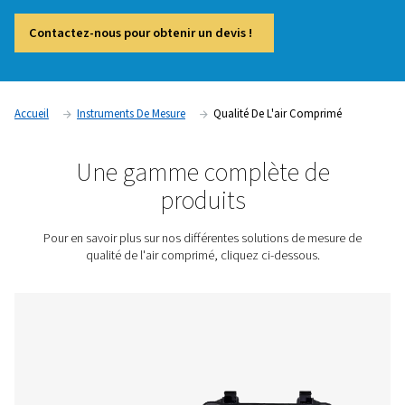
garantir des opérations sûres, efficaces et conformes dans l
où la pureté de l’air est essentielle. Les contaminants tels qu
d’huile, les particules solides et l’humidité peuvent comprom
qualité du produit, endommager l’équipement et entraîner 
conformité réglementaire. Les appareils de mesure de la quali
comprimé, y compris les contrôleurs de vapeur d’huile et l
de particules, fournissent des données précises en temps ré
les entreprises à maintenir des normes élevées de pureté de l
éviter des problèmes de contamination coûteux.
Contactez-nous pour obtenir un devis !
Accueil
Instruments De Mesure
Qualité De L'air Comp