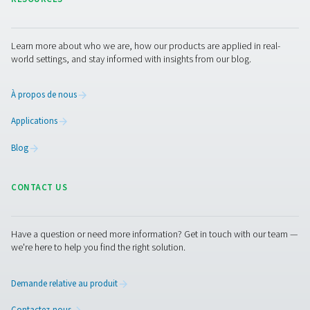
5. Sécurité sur le lieu de travail
Fournit un air propre pour les environnements de travail
sensibles.
Nous contacter
Vous avez des questions sur nos instruments de mes
vous souhaitez savoir comment ils peuvent améliorer
opérations ? Parlons-en ! Notre équipe est là pour vo
fournir des conseils d’experts et vous guider dans
l’optimisation de vos processus grâce à nos solution
précises et fiables. Assurons la précision et faisons p
les performances de votre système au niveau supérieu