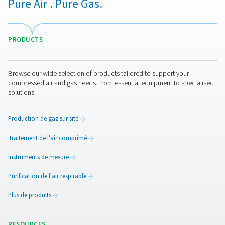
maintenir un air propre et conforme en contrôlant en
permanence les niveaux de pureté. Ils protègent les
équipements, les produits et les employés tout en respe
normes de l’industrie. Principaux avantages :
1. Assurance de conformité
Conforme aux normes de pureté de l’air telles que l'ISO
2. Protection de l’équipement et des produits
Empêche les dommages ou les défauts liés à la contami
3. Efficacité accrue
Détecte les problèmes à un stade précoce pour éviter l
perturbations des processus.
4. Maintenance préventive
Permet une intervention à temps, réduisant les temps d’a
les coûts de réparation.