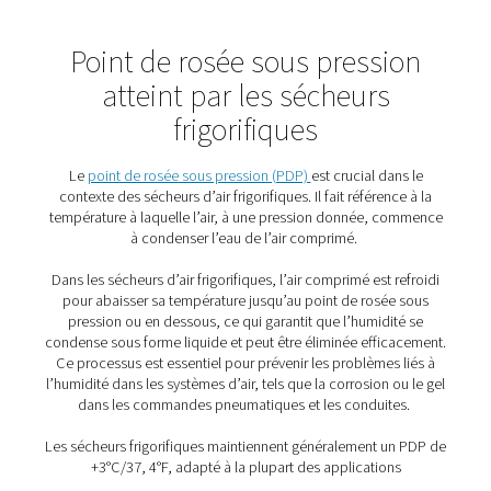
compresseur. Cela se produit d’abord dans l’échangeur
chaleur air-air, puis, par la suite, dans l’échangeur de cha
réfrigérant. Lorsque la température baisse, l’humidité de 
condense et peut ensuite être évacuée de l’air comprim
Cet air est ensuite réchauffé à environ la température a
dans l’échangeur de chaleur air-air. Cela abaisse le poin
pression du débit sortant et empêche la formation de
condensation à l’extérieur du système de tuyauterie. Cet
échange thermique entre l’air comprimé entrant et sortan
ainsi également la puissance de refroidissement nécess
circuit de frigorigène en abaissant la température de l’ai
comprimé entrant.
En tant que technologie de séchage la plus populaire pou
comprimé, les applications des sécheurs frigorifiques s
presque infinies.