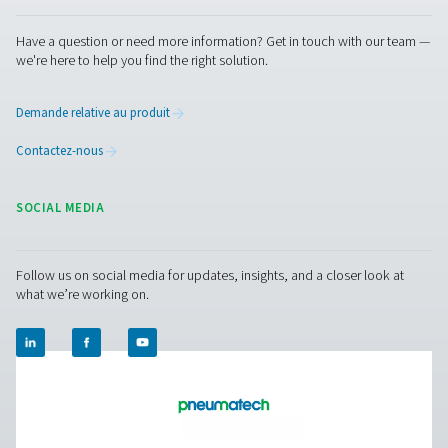
majeure en matière d’efficacité et de durabilité. En ajust
automatiquement la vitesse du moteur en fonction de la
demande d’air, les sécheurs VSD n’utilisent que l’énergi
nécessaire, ce qui réduit les coûts d’électricité et l’impa
environnemental. Lorsque la demande est faible, le sys
ralentit pour économiser de l’énergie ; pendant les heur
pointe, il accélère pour garantir des performances fiable
Ce fonctionnement adaptatif réduit non seulement la
consommation d’énergie, mais prolonge également la 
vie du sécheur en réduisant l’usure des composants inte
qui signifie moins d’entretien et des économies à long 
sécheurs AC VSD de Pneumatech
reflètent une évolution
traitement de l’air plus intelligent et plus durable, où l’ef
et la responsabilité environnementale vont de pair.