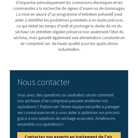
Point de rosée sous press
atteint par les sécheurs
frigorifiques
Le
point de rosée sous pression (PDP)
est crucial d
contexte des sécheurs d’air frigorifiques. Il fait référen
température à laquelle l’air, à une pression donnée, 
à condenser l’eau de l’air comprimé.
Dans les sécheurs d’air frigorifiques, l’air comprimé est 
pour abaisser sa température jusqu’au point de rosé
pression ou en dessous, ce qui garantit que l’humidi
condense sous forme liquide et peut être éliminée effi
Ce processus est essentiel pour prévenir les problèmes
l’humidité dans les systèmes d’air, tels que la corrosion 