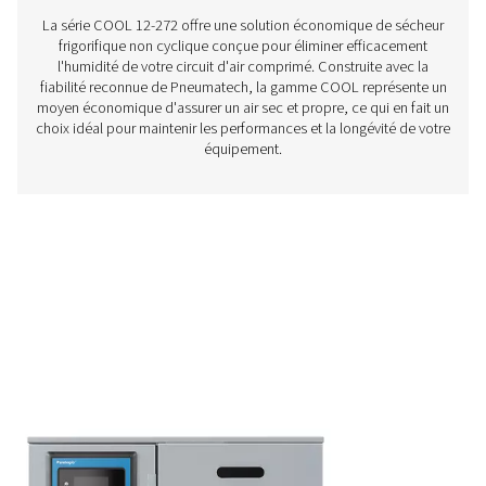
Sécheurs frigorifiques non cycliques AD 1
Les sécheurs par réfrigération non cycliques AD 15-4