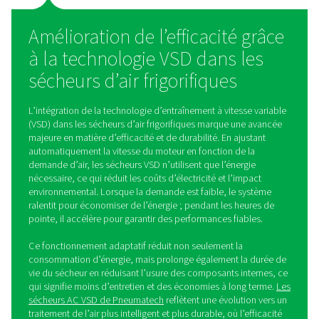
Le principal avantage des sécheurs d’air non cycliques 
simplicité et leur robustesse, ce qui en fait le choix idéa
nombreuses applications. Les sécheurs non cyclique
particulièrement adaptés aux environnements où la 
d’air ne fluctue pas de manière significative, fournissant
solution rentable pour les besoins de séchage d’air con
sécheurs d’air frigorifiques cycliques
Les sécheurs par réfrigération cycliques, en revanche
conçus pour s’adapter aux différentes demandes d
comprimé. Ces sécheurs peuvent moduler leur capac
refroidissement, en ajustant le fonctionnement du com
frigorifique en fonction de la demande d’air réelle. Lo
demande d’air sec est plus faible, le sécheur réduit sa 
de refroidissement, ce qui permet d’économiser de l’én
de réduire les coûts d’exploitation.
Cette capacité d’activation et de désactivation en fonct
demande améliore non seulement l’efficacité énergétiq