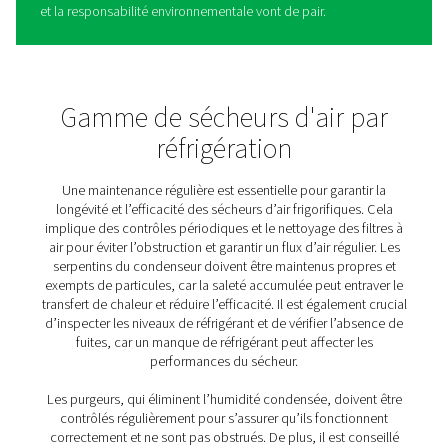
contribue également à la longévité des composants du
du sécheur. Ce type de sécheur d’air est idéal pour
applications où la consommation d’air n’est pas cons
comme dans les installations avec des équipes ou
calendriers de production variables. En alignant l
fonctionnement sur la demande d’air réelle, les séc
cycliques offrent une solution écoénergétique, rédu
l’empreinte environnementale globale du processu
traitement de l’air.
Les sécheurs d’air frigorifiques non cycliques et cycli
tous deux leurs avantages uniques et sont sélection
fonction des exigences spécifiques de l’applicati
Comprendre les modèles de demande d’air de vo
exploitation est essentiel pour choisir le type de séche
frigorifique le plus adapté, garantissant des performan
efficacité énergétique et une rentabilité optimale