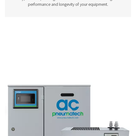
AD 15-4200 Non-Cycling Refrigeration Dr
Pneumatech’s AD 15-4200 non-cycling refrigeration dr
designed to efficiently protect compressed air systems b
moisture, making them ideal for a wide range of indu
applications.