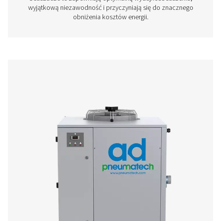
The AC 765-2120 VSD is Pneumatech’s premium refrigerat
range for high flows, providing excellent drying perfo
superior reliability, and significantly lower operating 