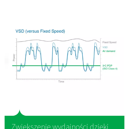
chłodniczego: cykliczne 
niecykliczne
Osuszacze powietrza chłodniczego bez obiegu zam
Osuszacze powietrzachłodniczego bez obiegu zamk
zapewniają stałą i stabilną temperaturę osuszania. Te
pracy ciągłej sprawia, że są one wysoce niezawodne i 
zwłaszcza w środowiskach przemysłowych, gdz
zapotrzebowanie na sprężone powietrze pozostaje w
stałe. Osuszacze te działają poprzez ciągłą pracę sp
chłodniczej, utrzymując stabilny punkt rosy i zapewni
powietrze pozostaje suche przez cały proces.
Podstawową zaletą osuszaczy powietrza bez cykli pra
ich prostota i wytrzymałość, dzięki czemu są one id
wyborem do wielu zastosowań. Osuszacze niecyklic
szczególnie odpowiednie do środowisk, w któr
zapotrzebowanie na powietrze nie waha się znacz