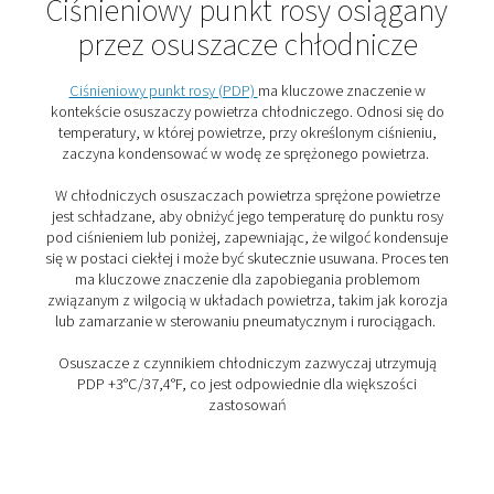
Powietrze to jest następnie podgrzewane do temperat
pokojowej w wymienniku ciepła powietrze-powietrze. 
to ciśniniowy punkt rosy i zapobiega tworzeniu się kon
w instalacji sprężonego powietrza. Taka wymiana ciepł
doprowadzanym i odprowadzanym sprężonym powiet
zmniejsza zatem również wymaganą moc chłodzenia o
czynnika chłodzącego poprzez obniżenie temperatury
doprowadzanego sprężonego powietrza.
Jako najpopularniejsza technologia osuszania sprężon
powietrza, zastosowania osuszaczy chłodniczych są n
nieograniczone.
Rodzaje osuszaczy powiet