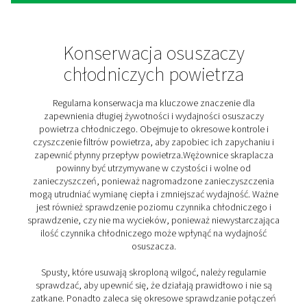
zmiennymi zmianami lub harmonogramami produk
Dostosowując swoją pracę do rzeczywistego zapotrz
na powietrze, osuszacze cykliczne oferują energoos
rozwiązanie, zmniejszając ogólny ślad środowiskowy
uzdatniania powietrza.
Zarówno osuszacze niecykliczne, jak i cykliczne os
chłodnicze mają swoje unikalne zalety i są dobiera
podstawie specyficznych wymagań danego zastoso
Zrozumienie wzorców zapotrzebowania na powietrze 
działalności ma kluczowe znaczenie dla wyboru najb
odpowiedniego typu osuszacza powietrza chłodni
zapewniającego optymalną wydajność, efektywn
energetyczną i opłacalność.