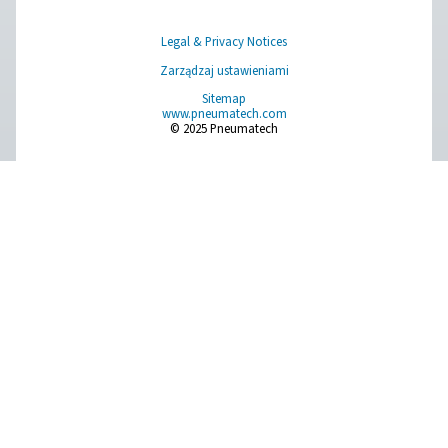
chłodniczych powietrza
Regularna konserwacja ma kluczowe znaczenie 
zapewnienia długiej żywotności i wydajności osus
powietrza chłodniczego. Obejmuje to okresowe kont
czyszczenie filtrów powietrza, aby zapobiec ich zapy
zapewnić płynny przepływ powietrza.Wężownice skr
powinny być utrzymywane w czystości i wolne 
zanieczyszczeń, ponieważ nagromadzone zanieczys
mogą utrudniać wymianę ciepła i zmniejszać wydajnoś
jest również sprawdzenie poziomu czynnika chłodni
sprawdzenie, czy nie ma wycieków, ponieważ niewysta
ilość czynnika chłodniczego może wpłynąć na wyda
osuszacza.
Spusty, które usuwają skroploną wilgoć, należy regu
sprawdzać, aby upewnić się, że działają prawidłowo i
zatkane. Ponadto zaleca się okresowe sprawdzanie 