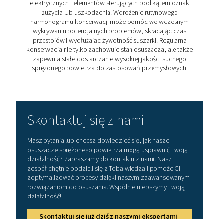
Ciśnieniowy punkt rosy osi
przez osuszacze chłodnic
Ciśnieniowy punkt rosy (PDP)
ma kluczowe znacze
kontekście osuszaczy powietrza chłodniczego. Odnos
temperatury, w której powietrze, przy określonym ciś
zaczyna kondensować w wodę ze sprężonego powi
W chłodniczych osuszaczach powietrza sprężone po
jest schładzane, aby obniżyć jego temperaturę do pun
pod ciśnieniem lub poniżej, zapewniając, że wilgoć ko
się w postaci ciekłej i może być skutecznie usuwana. P
ma kluczowe znaczenie dla zapobiegania probl
związanym z wilgocią w układach powietrza, takim jak
lub zamarzanie w sterowaniu pneumatycznym i ruroc
Osuszacze z czynnikiem chłodniczym zazwyczaj utr
PDP +3°C/37,4°F, co jest odpowiednie dla większ