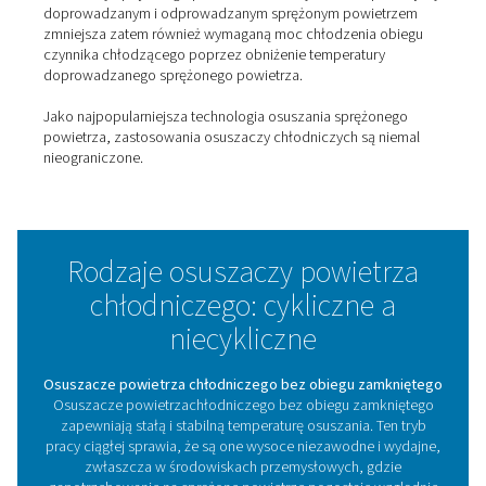
COOL 12-272 Non-Cycling Refrigeration D
The COOL 12-272 series offers an economic, non-cyclin
dryer solution designed to efficiently remove moisture 
compressed air system. Built with Pneumatech’s re
reliability, the COOL range provides a cost-effective way
dry, clean air, making it an ideal choice for maintaini
performance and longevity of your equipment.