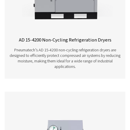
Osuszacze chłodnicze AC 2650-4200 i AC 265
VSD
Modele Pneumatech AC 2650-4200 i AC 2650-8500 V
najwyższej klasy osuszacze chłodnicze zaprojektow
dużych przepływów w zakresie od 4500 do 14400 
Osuszacze te zapewniają optymalną wydajność sus