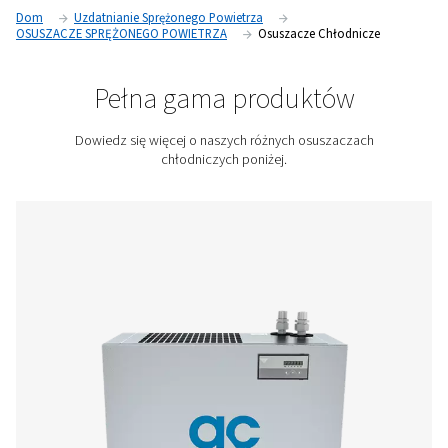
usuwania wilgoci ze sprężonego powietrza. Dlatego odgry
ważną rolę w ochronie systemów sprężonego powietrza prz
a także w ochronie urządzeń i produktów końcowych.
Skontaktuj się z nami, aby uzyskać wycenę!
Dom
Uzdatnianie Sprężonego Powietrza
OSUSZACZE SPRĘŻONEGO POWIETRZA
Osuszacze Chłodn
Pełna gama produktów
Dowiedz się więcej o naszych różnych osuszacz
chłodniczych poniżej.