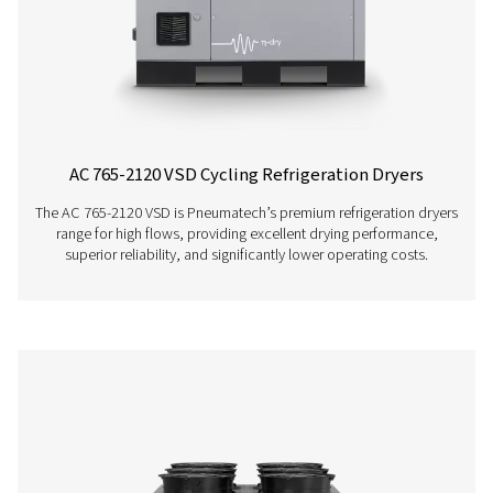
AC 200-630 VSD Cycling Refrigeration Dr
The AC 200-630 VSD raises the bar in refrigerant dryer pe
Using variable speed drive technology, it significantly
energy consumption while consistently supplying top-qua
And, thanks to a carbon footprint that is smaller than th
competitors, it even benefits the environment.