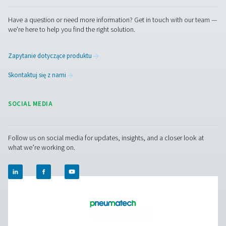
potrzebną energię, obniżając koszty energii elektrycznej
zmniejszając wpływ na środowisko. Podczas niskiego
zapotrzebowania system zwalnia, aby oszczędzać ener
godzinach szczytowych przyspiesza, aby zapewnić
niezawodną pracę.
Ta adaptacyjna praca nie tylko obniża zużycie energii, a
wydłuża żywotność osuszacza poprzez zmniejszenie z
elementów wewnętrznych, co oznacza mniejszą konser
długoterminowe oszczędności kosztów.
Osuszacze A
firmy Pneumatech
odzwierciedlają zmianę w kierunku b
inteligentnego, zrównoważonego uzdatniania powietrza
wydajność i odpowiedzialność środowiskowa idą w pa
Konserwacja osuszaczy