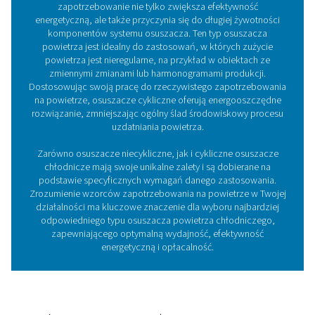
Jak działa osuszacz chłodni
powietrza?
Oto jak one działają: osuszacze chłodnicze są dostęp
wersjach chłodzonych powietrzem lub wodą. Oba służ
chłodzenia ciepłego i wilgotnego powietrza pochodzą
sprężarki. Najpierw odbywa się to w wymienniku ciepła
powietrze-powietrze, a następnie na kolejnym etapie w
wymienniku ciepła powietrze-czynnik chłodniczy. Wraz
spadkiem temperatury wilgoć w powietrzu skrapla się, 
następnie może zostać odprowadzona ze sprężonego
powietrza.