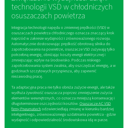
zapewniając tym samym ekonomiczne rozwiązanie do 
osuszania powietrza.
Cykliczne osuszacze chłodnicze powietrza
Cykliczne osuszacze chłodnicze są z kolei zaprojekto
aby dostosowywać się do zmiennego zapotrzebowa
sprężone powietrze. Osuszacze te mogą zmieniać 
wydajność chłodniczą, dostosowując pracę spręż
chłodniczej do rzeczywistego zapotrzebowania na po
Gdy zapotrzebowanie na osuszone powietrze jest mn
osuszacz zmniejsza swoją wydajność chłodnicz
oszczędzając energię i obniżając koszty operacyj
Ta zdolność do włączania i wyłączania w odpowied
zapotrzebowanie nie tylko zwiększa efektywno
energetyczną, ale także przyczynia się do długiej żyw
komponentów systemu osuszacza. Ten typ osusz
powietrza jest idealny do zastosowań, w których zu
powietrza jest nieregularne, na przykład w obiekta