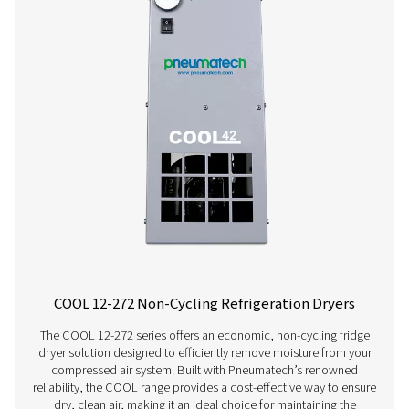
wyjątkową niezawodność i przyczyniają się do zna
obniżenia kosztów energii.