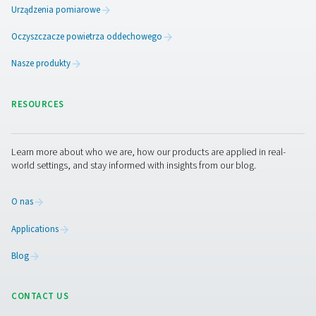
Zwiększenie wydajności dzię
technologii VSD w chłodnic
osuszaczach powietrza
Integracja technologii napędu o zmiennej prędkości (V
osuszaczach powietrza chłodniczego oznacza znaczą
naprzód w zakresie wydajności i zrównoważonego roz
Automatycznie dostosowując prędkość obrotową silni
zapotrzebowania na powietrze, osuszacze VSD zużywaj