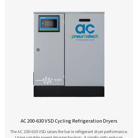
AC 15-100 Cycling Refrigeration Dryer
Pneumatech’s AC 15-100 range offers efficient, reliable re
drying technology designed to reduce energy consump
ensure top performance.