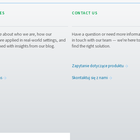
zejdź do Zasad dotyczących plików cookie
zejdź do Uwag dotyczących określonych krajów i/lub uzupełn
RESOURCES
CONT
ed
Learn more about who we are, how our
Have a
s,
products are applied in real-world settings, and
in tou
stay informed with insights from our blog.
find th