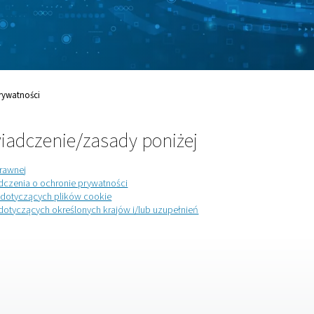
dostęp do naszych
rony prywatności, w tym
ronie prywatności, polityki
 w danym kraju. Wybierz
eć się więcej o tym, jak
sady Ochrony Prywatności
ierz oświadczenie/zasady poniż
zejdź do Noty prawnej
zejdź do Oświadczenia o ochronie prywatności