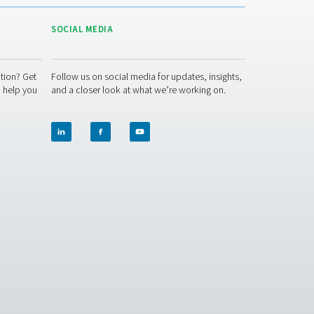
ień
ACT US
SOCIAL MEDIA
 question or need more information? Get
Follow us on socia
ch with our team — we're here to help you
and a closer look 
e right solution.