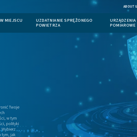
ANIE AZOTU W MIEJSCU
UZDATNIANIE SPRĘŻO
TU
POWIETRZA
ony
starań, aby chronić Twoje