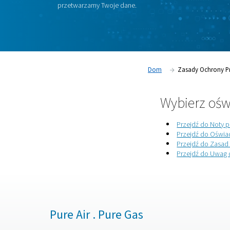
dane osobowe. Ta strona zapewnia łatwy 
kluczowych dokumentów dotyczących och
naszej informacji prawnej, informacji o och
plików cookie i warunków obowiązujących
odpowiednią politykę poniżej, aby dowiedzi
przetwarzamy Twoje dane.
Dom
Za
Wyb
Pr
Pr