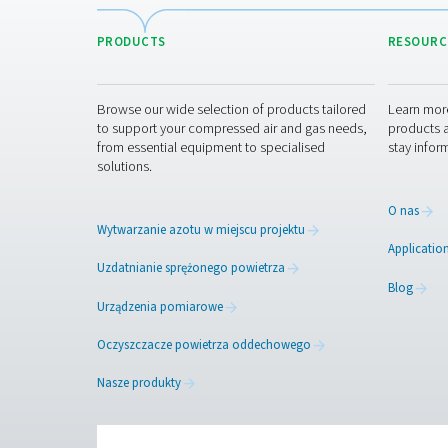
Pr
Pr
Pure Air . Pure Gas
PRODUCTS
Browse our wide selection of products tailor
to support your compressed air and gas need
from essential equipment to specialised
solutions.