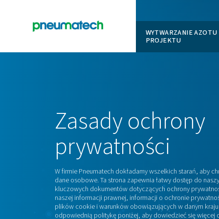
WYTWARZ
PROJEK
En
Dom
Zasady
ochr
prywatności
W firmie Pneumatech dokładamy wszelkich 