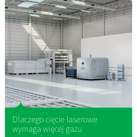
Zestaw filtracyjny gazu PPNG LX do cięcia la
Chroń swój system cięcia laserowego czystym g
pomocniczym. PPNG LX filtruje olej, pył i zanieczyszc
azotu, tlenu, powietrza i mieszanych gazów.
Indywidualne rozwiązania
cięcia laserowego
Cięcie laserowe stawia wyjątkowe wymagania sys