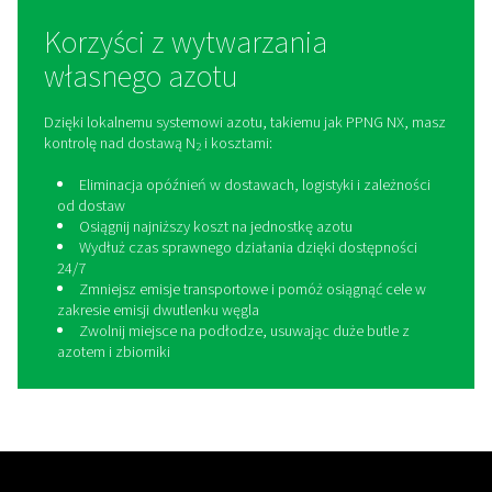
Dlaczego cięcie laserowe
wymaga więcej gazu
pomocniczego
Cięcie laserowe łączy szybkość i jakość, ale tylko wted
konfiguracja gazu pomocniczego (azot, tlen lub miesza
spełnia rygorystyczne wymagania:
Wysokie ciśnienie
, aby nadążyć za współczesny
laserami włóknowymi o dużej mocy
Odpowiednia czystość
, aby uniknąć utleniania i
jakość krawędzi
Wysoka jakość gazu
, bez zanieczyszczeń, które
uszkodzić głowicę laserową
Stabilne zaopatrzenie
zapobiegające przerwom
produkcji