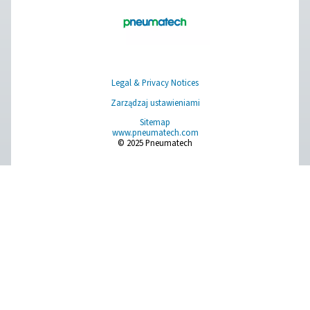
działalność? Zapraszamy do kontaktu! Nasz zespół
chętnie dostarcza informacje i wsparcie, aby pomóc
zoptymalizować procesy dzięki naszej
najnowocześniejszej technologii azotu. Przekształć
razem Twoją działalność!
Skontaktuj się z naszym ekspertem w
dziedzinie wytwarzania azotu
Pure Air . Pure Gas