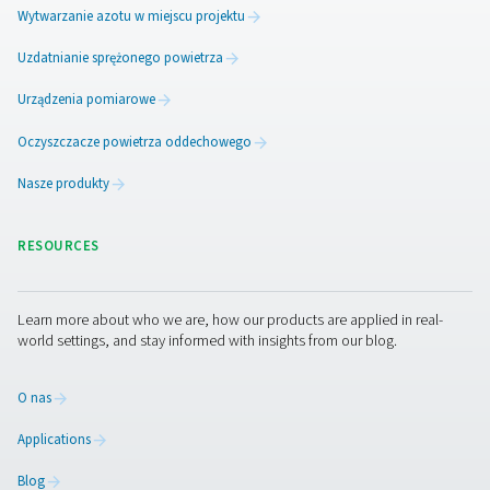
Dzięki lokalnemu systemowi azotu, takiemu jak PPNG 
kontrolę nad dostawą N
i kosztami:
2
Eliminacja opóźnień w dostawach, logistyki i zale
od dostaw
Osiągnij najniższy koszt na jednostkę azotu
Wydłuż czas sprawnego działania dzięki dostępn
24/7
Zmniejsz emisje transportowe i pomóż osiągnąć c
zakresie emisji dwutlenku węgla
Zwolnij miejsce na podłodze, usuwając duże butl
azotem i zbiorniki