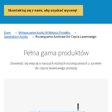
cięcia laserowego wymaga stałego dostarczania wysokiej j
wysokociśnieniowego gazu wspomagającego, aby zapewni
precyzję i niezawodny czas pracy.
Dlatego opracowaliśmy dedykowany pakiet rozwiązań do c
laserowego. Kompaktowy, energooszczędny i zoptymaliz
kątem bezproblemowej integracji generator azotu PPNG NX
Pneumatech, mieszalnik gazu PPNG MX i panel filtracyjny 
współpracują ze sobą, aby zoptymalizować dopływ gazu
pomocniczego.
Skontaktuj się z nami, aby uzyskać wycenę!
Dom
Wytwarzanie Azotu W Miejscu Projektu
Generatory Azotu
Rozwiązania Azotowe Do Cięcia Laser