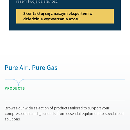
Korzyści z wytwarzania
własnego azotu