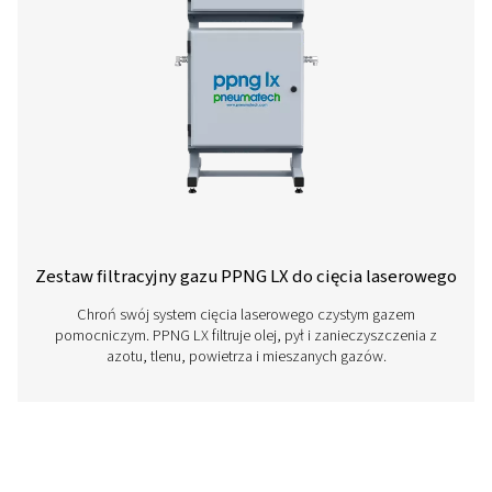
Mieszalnik gazu PPNG MX do cięcia laser
Precyzyjne mieszanie gazu wspomagające cięcie laser
MX zapewnia stałą mieszaninę azotu i tlenu, zapewn
optymalną wydajność i niezawodność cięcia.