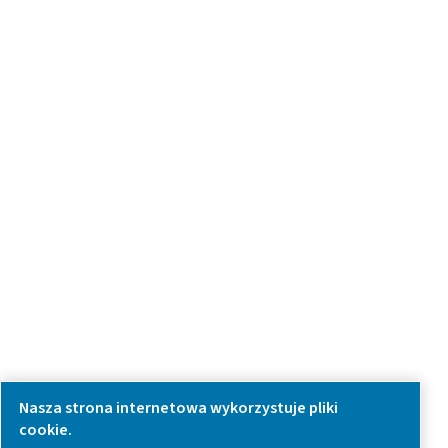
Have a question or need more information? Get in touch wi
we're here to help you find the right solution.
Zapytanie dotyczące produktu
Skontaktuj się z nami
SOCIAL MEDIA
Follow us on social media for updates, insights, and a close
what we’re working on.