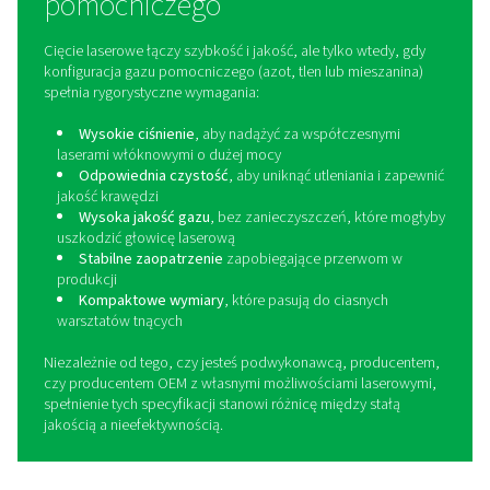
wspomagania gazem, a rozwiązania ogólne często n
dostępne. Dlatego firma Pneumatech opracowała sp
gamę produktów do cięcia laserowego, w których wytw
mieszanie i filtracja są zaprojektowane tak, ab
współpracowały ze sobą. Od wytwarzania azotu pod
ciśnieniem, poprzez tworzenie optymalnej mieszanin
po zapewnienie dopływu do głowicy laserowej 
zanieczyszczeń, PPNG NX, PPNG MX i PPNG LX tworzą
zintegrowane rozwiązanie z gazem wspomagają
zaprojektowane w celu zapewnienia stałej jakości c
długiego czasu pracy bez przestojów i niezawodnej w
w wymagających środowiskach cięcia laseroweg