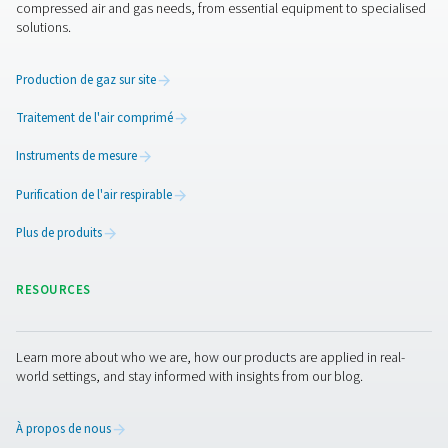
Les avantages de produire v
propre azote
Avec un système d’azote sur site comme le PPNG NX, v
contrôlez votre alimentation en N
et vos coûts :
2
Éliminez les retards de livraison, la logistique et la
dépendance à l’approvisionnement
Obtenir le coût unitaire le plus bas possible pour l
Optimisez votre disponibilité grâce à une disponibi
h/24, 7 j/7
Réduire les émissions de transport et aider à attei
objectifs en matière d’émissions de carbone
Libérez de l’espace au sol en éliminant les bouteill
réservoirs d’azote encombrants