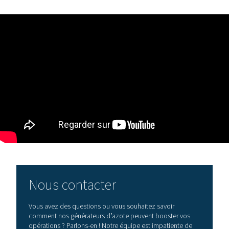
susceptibles d’endommager votre tête laser
Approvisionnement stable
pour éviter les interru
production
Encombrement compact
adapté aux ateliers de
avec des emplacements étroits
Que vous soyez un sous-traitant, un fabricant ou un
équipementier disposant de capacités laser internes, le
de ces spécifications fait la différence entre une qualité
constante et une inefficacité.