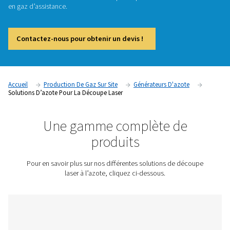
Pneumatech est le spécialiste du gaz industriel qui compren
besoins uniques de la découpe laser. De la tôle fine à la tôl
l’acier doux à l’aluminium, chaque application de découpe l
une alimentation constante en gaz d’assistance haute press
qualité pour garantir vitesse, précision et disponibilité fiable
C’est pourquoi nous avons développé une suite dédiée de s
pour les opérations de découpe laser. Compact, économe e
optimisé pour une intégration transparente, le générateur 
NX, le mélangeur de gaz PPNG MX et le panneau de filtrati
Pneumatech fonctionnent ensemble pour optimiser votre al
en gaz d’assistance.
Contactez-nous pour obtenir un devis !
Accueil
Production De Gaz Sur Site
Générateurs D'azo