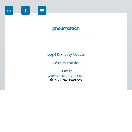
Nous contacter
Vous avez des questions ou vous souhaitez savoir
comment nos générateurs d’azote peuvent booster 
opérations ? Parlons-en ! Notre équipe est impatient
vous fournir des informations et une assistance pour
aider à optimiser vos procédés grâce à notre techno
d’azote de pointe. Transformons ensemble vos opér
!
Contactez nos experts en azote dès
maintenant