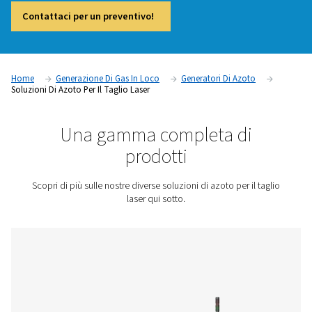
richiede una fornitura costante di gas di supporto ad alta pr
alta qualità per garantire velocità, precisione e operatività af
Ecco perché abbiamo sviluppato una suite dedicata di soluz
operazioni di taglio laser. Compatto, efficiente dal punto di 
energetico e ottimizzato per una perfetta integrazione, il ge
azoto PPNG NX, il miscelatore di gas PPNG MX e il pannello d
PPNG LX di Pneumatech lavorano insieme per ottimizzare la 
gas di supporto.
Contattaci per un preventivo!
Home
Generazione Di Gas In Loco
Generatori Di Azo
Soluzioni Di Azoto Per Il Taglio Laser