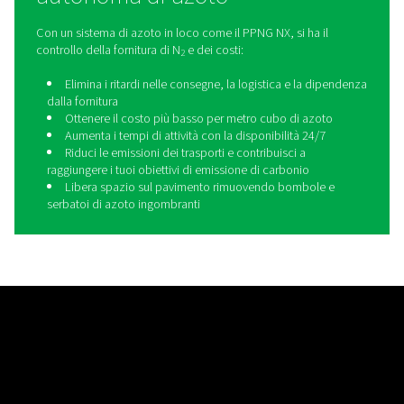
Perché il taglio laser ha bis
di più dal gas di supporto
Il taglio laser combina velocità e qualità, ma solo quand
configurazione del gas di supporto (azoto, ossigeno o 
miscela) soddisfa requisiti rigorosi:
Alta pressione
per stare al passo con i laser a fibr
potenza di oggi
La giusta purezza
per evitare l'ossidazione e garan
qualità dei bordi
Gas di alta qualità
, privo di contaminanti che pot
danneggiare la testa laser
Fornitura stabile
per evitare interruzioni della pr
Ingombro compatto
che si adatta alle officine di 
anguste