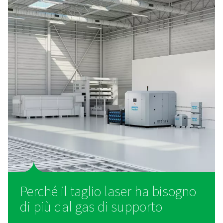
Filtrazione del gas PPNG LX per il taglio 
Proteggete il vostro sistema di taglio laser con gas di a
pulito. Il PPNG LX filtra olio, polvere e contaminanti d
ossigeno, aria e gas misti.
Soluzioni su misura per il ta
laser