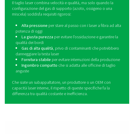
Il taglio laser impone requisiti unici ai sistemi di gas di
e le soluzioni generiche spesso non sono sufficienti
perché Pneumatech ha sviluppato una gamma di pro
dedicata al taglio laser in cui la generazione, la miscela
filtrazione sono progettate per funzionare insieme. 
produzione di azoto ad alta pressione alla creazione
miscela di gas ottimale, fino alla garanzia di un'erogazi
di contaminanti alla testa laser, il PPNG NX, PPNG MX 
formano una soluzione di gas di supporto complet
integrata progettata per fornire una qualità di taglio c
un'elevata operatività e prestazioni affidabili in ambienti
laser difficili.