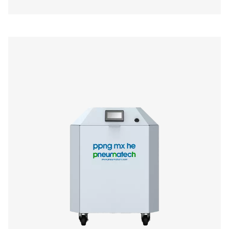
PPNG NX 1-6 Sistema di generazione di azoto
pressione per il taglio laser
Generazione di azoto ad alta pressione per il taglio lase
NX 1-6 eroga azoto PSA in loco fino a 300 bar con un
compatto e tutto in uno.