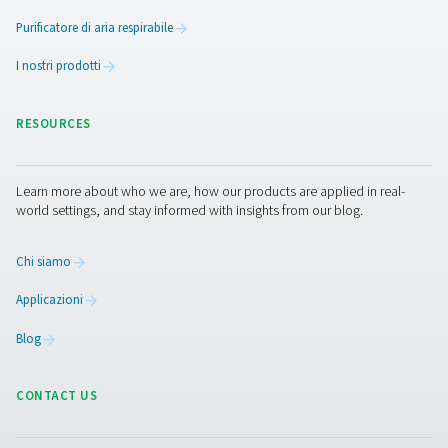
Elimina i ritardi nelle consegne, la logistica e la 
dalla fornitura
Ottenere il costo più basso per metro cubo di azo
Aumenta i tempi di attività con la disponibilità 24/
Riduci le emissioni dei trasporti e contribuisci a
raggiungere i tuoi obiettivi di emissione di carbonio
Libera spazio sul pavimento rimuovendo bombol
serbatoi di azoto ingombranti