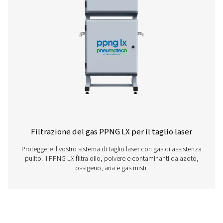
Miscelatore di gas PPNG MX per taglio l
Miscelazione precisa del gas di supporto per il taglio lase
MX fornisce miscele di gas azoto-ossigeno costanti per p
di taglio e affidabilità ottimali.