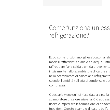
AD 15-4200 essiccato
refrigerazione no
ciclici
Gli essiccatori a refrigera
non ciclici AD 15-4200 
Pneumatech sono progett
per proteggere in mod
efficiente i sistemi dell'a
compressa riducendo
l'umidità e sono quindi id
per un'ampia gamma d
applicazioni industriali