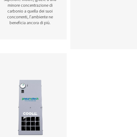
Essiccatori a
i AC
refrigerazione ciclici AC
200-630 VSD
i
L'AC VSD di Pneumatech
innalza il livello delle
l
ne a
prestazioni degli essiccatori a
 e
refrigerazione. Grazie alla
er
tecnologia di azionamento a
tico
velocità variabile, riduce in
i
modo significativo il consumo
energetico e fornisce
costantemente aria di qualità
superiore. Inoltre, grazie a una
minore concentrazione di
carbonio a quella dei suoi
concorrenti, l'ambiente ne
beneficia ancora di più.