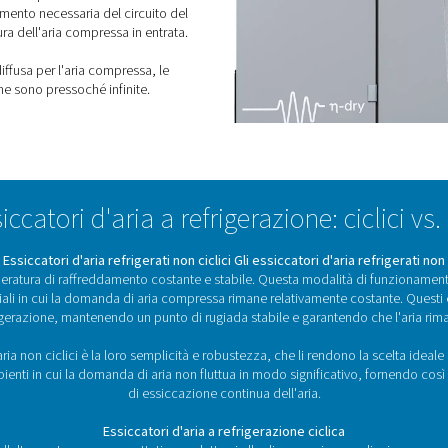
prestazioni e la durata delle
attrezzature.
 un essiccatore d’aria a
?
siccatori a refrigerazione sono disponibili in
o ad acqua. Entrambi vengono utilizzati per