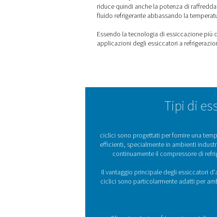
Come funziona
refrigerazione
Ecco come funzionano: gli es
modelli raffreddati ad aria 