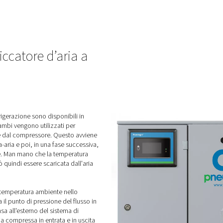
ri a
Essiccatori a
n
refrigerazione non
ciclici COOL 12-272
zione
La serie COOL 12-272 offre
di
una soluzione economica di
ati
essiccatori a refrigerazione
o
non ciclici progettati per
ria
rimuovere efficacemente
l'umidità dal sistema dell'aria
eali
compressa. Realizzata con la
i
rinomata affidabilità di
.
Pneumatech, la gamma COOL
offre un modo conveniente
per garantire aria secca e
pulita, il che la rende la scelta
ideale per mantenere le