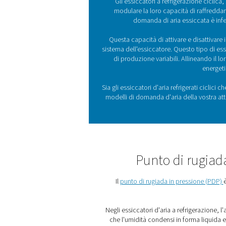
raffreddare l'aria calda e 
inizialmente nello scambiato
nello scambiatore di calore
scende, l'umidità nell'aria 
compressa.
Quest'aria viene quindi risc
scambiatore di calore aria-a
uscita e impedisce la forma
tubazioni. Questo scambio di
riduce quindi anche la pote
fluido refrigerante abbassa
Essendo la tecnologia di ess
applicazioni degli essiccato