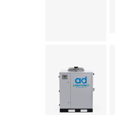
Essiccatori a
refrigerazione ciclic
15-100
La gamma AC 15-100 d
Pneumatech offre una
tecnologia di essiccazio
refrigerazione efficiente
affidabile progettata p
ridurre il consumo energe
e garantire prestazion
ottimali.