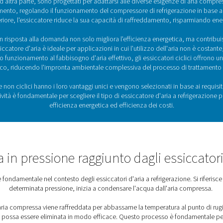
umida proveniente dal compressore. Questo avviene
re di calore aria-aria e poi, in una fase successiva,
 aria-refrigerante. Man mano che la temperatura
si condensa e può quindi essere scaricata dall'aria
aldata a circa la temperatura ambiente nello
ria. Ciò abbassa il punto di pressione del flusso in
zione di condensa all'esterno del sistema di
 calore tra l'aria compressa in entrata e in uscita
nza di raffreddamento necessaria del circuito del
ndo la temperatura dell'aria compressa in entrata.
iccazione più diffusa per l'aria compressa, le
ri a refrigerazione sono pressoché infinite.