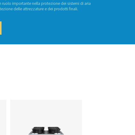
siccatori a refrige
ccatori a refrigerazione sono quelli più comunemente utilizzati 
ia compressa. Svolgono quindi un ruolo importante nella protezio
a dalla corrosione e nella protezione delle attrezzature e dei p
attaci per un preventivo!
Refrigerazione
 di prodotti