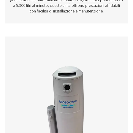
Serie OWS 25-5300 - Separatori olio/ac
La gamma di separatori d'acqua per olio OWS 25-5300
efficacemente l'olio dalla condensa nei sistemi di aria 
garantendo la conformità ambientale. Progettate per por