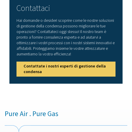
4. Efficienza del sistema
Previene l'accumulo di olio nel sistema dell'aria compre
riducendo al minimo il rischio di malfunzionamenti e te
fermo delle attrezzature.
5. Sostenibilità
Supporta operazioni ecologiche consentendo lo smalt
sicuro e legale della condensa.
Come scegliere il separat
acqua/olio corretto?
La scelta del separatore olio/acqua giusto dipende da