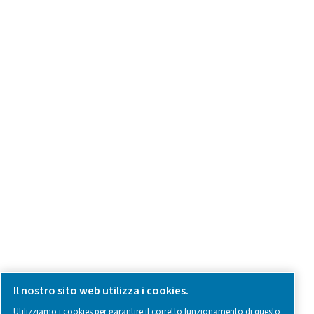
Have a question or need more information? Get in touch wi
we're here to help you find the right solution.
Domande sui prodotti
Contatti
SOCIAL MEDIA
Follow us on social media for updates, insights, and a close
what we’re working on.