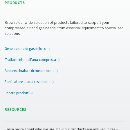
fattori chiave. Il tipo di lubrificante per compressori uti
fondamentale, poiché alcuni oli sintetici richiedono
filtranti speciali per una separazione efficace. La capac
portata del separatore devono corrispondere all'usc
condensa del sistema per evitare traboccamenti o ineffi
inoltre necessario considerare le normative ambientali 
assicurandosi che il separatore soddisfi i limiti di scaric
contenuto di olio nelle acque reflue. Inoltre, la facili
manutenzione è importante, poiché i separatori con e
filtranti di lunga durata e i semplici requisiti di manut
riducono i tempi di fermo e i costi operativi.
Manutenzione dei separat
olio/acqua