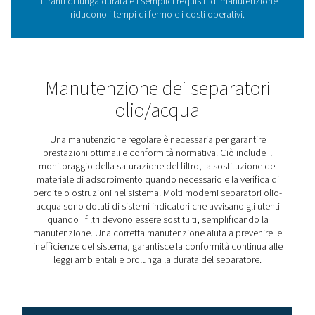
oleosa sia trattata in modo sicuro e conforme alle norm
ambientali, prevenendo l'inquinamento e riducendo i co
operativi. Integrando un separatore efficace, le aziende
possono migliorare l'efficienza, ridurre i requisiti di
manutenzione e supportare operazioni sostenibili. Vant
chiave:
1. Conformità normativa
Garantisce il rispetto delle leggi ambientali prevenendo 
scarico illegale di acqua contaminata.
2. Prevenzione dell'inquinamento Rimuove
efficacemente l'olio dalla condensa, proteggendo i sist
drenaggio e riducendo l'impatto ambientale.
3. Risparmio sui costi
Riduce le spese di smaltimento dei rifiuti riducendo la
dipendenza dai servizi esterni di rimozione dell'olio.