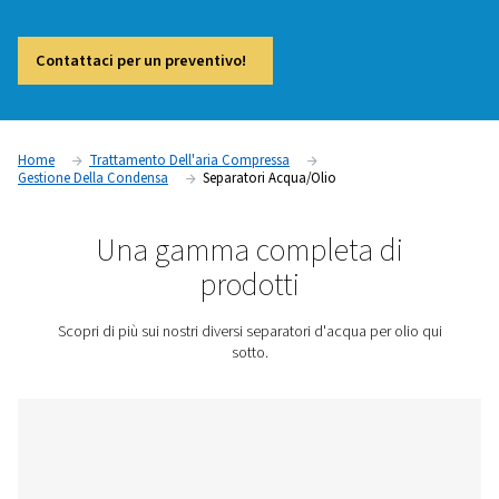
condensa nei sistemi di aria compressa, garantendo la confo
normative ambientali e prevenendo l'inquinamento. Quando
aria compressa, l'umidità e l'olio si mescolano per formare
che deve essere trattata correttamente prima dello smaltim
un separatore d'acqua dell'olio efficace, la condensa cont
danneggiare l'ambiente, i sistemi di drenaggio e comportar
sanzioni. Separando efficacemente l'olio dall'acqua, questi 
consentono uno smaltimento sicuro e legale della condensa
mantenendo al contempo l'efficienza e l'affidabilità del sist
compressa.
Contattaci per un preventivo!
Home
Trattamento Dell'aria Compressa
Gestione Della Condensa
Separatori Acqua/olio