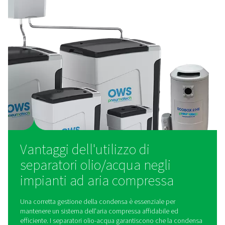
Come funziona un separat
acqua/olio?
I separatori olio-acqua funzionano utilizzando tecni
filtrazione e adsorbimento per estrarre l'olio dalla c
prima che l'acqua venga scaricata. Quando la condens
nel separatore, passa attraverso più fasi di filtrazione,
prefiltri che rimuovono grandi gocce d'olio e mezzi fil
avanzati che assorbono l'olio emulsionato. Alcuni m
utilizzano carboni attivi o elementi polimerici apposi
progettati per catturare anche le più piccole tracce di
L'acqua depurata viene quindi rilasciata nel sistema di s