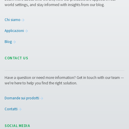
Una manutenzione regolare è necessaria per garan
prestazioni ottimali e conformità normativa. Ciò incl
monitoraggio della saturazione del filtro, la sostituzi
materiale di adsorbimento quando necessario e la veri
perdite o ostruzioni nel sistema. Molti moderni separato
acqua sono dotati di sistemi indicatori che avvisano gl
quando i filtri devono essere sostituiti, semplifican
manutenzione. Una corretta manutenzione aiuta a prev
inefficienze del sistema, garantisce la conformità conti
leggi ambientali e prolunga la durata del separato
Contattaci
Hai domande o desideri scoprire come le nostre solu
di gestione della condensa possono migliorare le tue