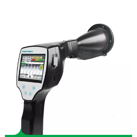
Rilevatori di perdite Leak Check Pro 3X
Leak Check Pro 3X e 4X portano il rilevamento delle per
livello superiore visualizzando le perdite di aria com
direttamente sullo schermo. Utilizzando 30 microfon
creano un'immagine a ultrasuoni delle perdite, anche in
rumorosi, rendendo il rilevamento più rapido ed efficient
Come funzionano i rilevator