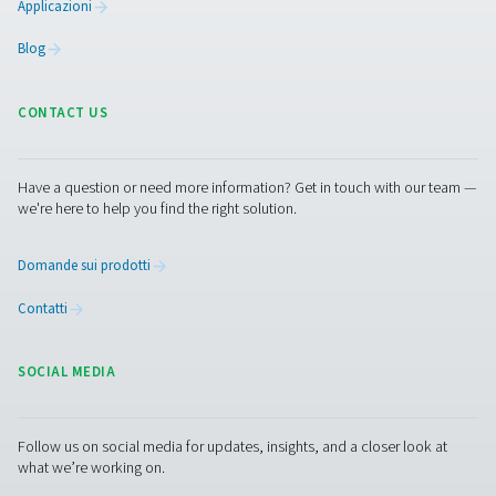
Aiuta a soddisfare le normative sull'efficienza energetica 
obiettivi di sostenibilità in settori con rigorosi requisiti d
dell'aria.
Contattaci
Avete domande sui nostri strumenti di misura o volet
scoprire come possono migliorare le vostre operazio
Contattateci oggi stesso! Il nostro team è a vostra
disposizione per fornirvi consulenza esperta e guidar
nell'ottimizzazione dei vostri processi con le nostre
soluzioni accurate e affidabili. Garantiamo la precisi
portiamo le prestazioni del vostro sistema a un livell
superiore!