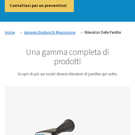
e l'affidabilità degli impianti ad aria compressa. Anche picc
possono portare a perdite di energia significative, a un aum
di esercizio e a una riduzione delle prestazioni del sistema.
e quantificando le perdite d'aria, i rilevatori di perdite aiuta
a ottimizzare l'uso dell'energia, a prevenire l'usura delle attr
rispettare le normative del settore. Questi dispositivi sono
utilizzati in settori come quello manifatturiero, automobilist
farmaceutico e alimentare, in cui l'aria compressa è una risor
Contattaci per un preventivo!
Home
Apparecchiature Di Misurazione
Rilevatori Dell
Una gamma completa d