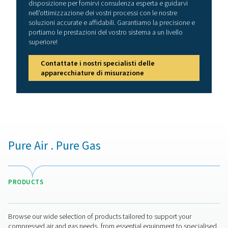
Vantaggi dell'utilizzo di rilev
di perdite
Rilevare e risolvere le perdite d'aria nei sistemi ad aria
compressa è fondamentale per ottimizzare le prestazio
ridurre i costi non necessari. Anche piccole perdite po
causare perdite di energia significative e una maggiore 
delle attrezzature. L'implementazione di un rilevatore di
consente alle aziende di identificare e risolvere questi 
in modo proattivo, garantendo un sistema più efficiente
affidabile.