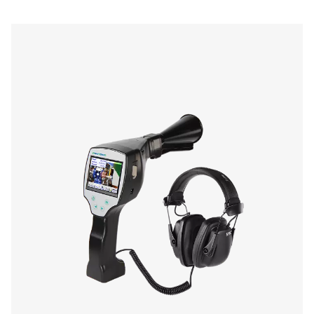
Controllo perdite – rilevatore perdit
Il controllo perdite A rileva le perdite nei sistemi di aria
gas e vuoto utilizzando segnali a ultrasuoni. Leggero e r
garantisce un rilevamento accurato e contribuisce a ridur
energetici.