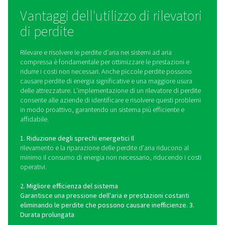
perdite?
I rilevatori di perdite funzionano identificando le onde
ultrasuoni prodotte dall'aria che fuoriesce dai sis
pressurizzati. Quando l'aria fuoriesce attraverso pi
aperture, genera un rumore ad alta frequenza al di fuor
portata dell'udito umano. I dispositivi di rilevamento
perdite utilizzano sensori specializzati per rilevare qu
sonore e convertirle in un segnale acustico o visi
consentendo ai tecnici di individuare l'esatta posizion
perdite. I rilevatori di perdite avanzati offrono la registr
dati in tempo reale e l'integrazione con i sistemi di mon
per l'analisi continua e la manutenzione preventiv
Localizzando e quantificando rapidamente le perdite,
strumenti consentono alle aziende di intraprendere 
correttive immediate, riducendo gli sprechi e ottimi
l'utilizzo dell'aria compressa.