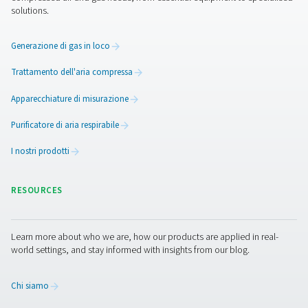
1. Riduzione degli sprechi energetici Il
rilevamento e la riparazione delle perdite d'aria riducon
minimo il consumo di energia non necessario, riducendo
operativi.
2. Migliore efficienza del sistema
Garantisce una pressione dell'aria e prestazioni cost
eliminando le perdite che possono causare inefficienz
Durata prolungata
dell'apparecchiatura
Riduce l'usura dei compressori e di altri componenti
mantenendo la pressione corretta del sistema dell'aria.
4. Riduzione dei costi di manutenzione Il
rilevamento precoce delle perdite evita costose riparazi
tempi di fermo non pianificati.
5. Conformità agli standard di settore