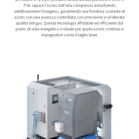
proteggere la testa laser e garantire risultati costanti, a
livelli elevati di kilowatt. Che si tratti di tagliare lamiere so
lamiere spesse, PPNG NX aumenta la velocità e la preci
Il PPNG NX è dotato di un generatore di azoto di alta qua
booster, filtrazione e stoccaggio ad alta pressione e con
intuitivo integrati in un'unica unità compatta. Grazie al s
design all-in-one, PPG NX elimina la necessità di specifi
integrare e mettere in funzione questi componenti separ
L'installazione del sistema plug-and-play è rapida e sem
Tutto ciò di cui avete bisogno è aria compressa e
un'alimentazione elettrica.
Grazie al suo ingombro compatto, il PPNG NX consente
risparmiare spazio e si adatta a spazi in cui i sistemi più
ingombranti non lo faranno. E grazie al suo design modul
PPNG NX può espandersi insieme alle vostre operazioni