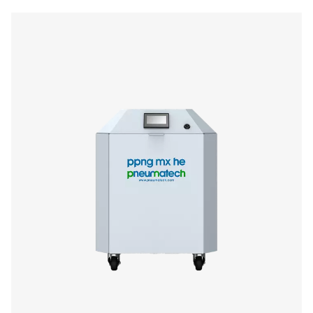
99,999%
99,975%
PPNG NX 1
11
13,1
PPNG NX 2
18
21,5
PPNG NX 3
25
26,3
PPNG NX 4
29,7
35,5
PPNG NX 5
33,7
40
PPNG NX 6
42,1
50