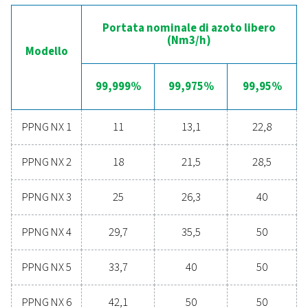
Vantaggi della generazione
azoto in loco
State pensando di passare dall'acquisto di azoto
bottiglia alla generazione di azoto in loco? La scel
chiara: dovresti assolutamente farlo! La generazione 
in loco offre numerosi vantaggi, tra cui costi ridot
controllo preciso della purezza, minori emissioni
trasporto, maggiore sicurezza ed eliminazione delle
logistiche. In ogni aspetto, la generazione di azoto i
si rivela la soluzione più efficace ed efficiente. Contat
nostri esperti per saperne di più su come quest
transizione può essere vantaggiosa per le vostr
operazioni.