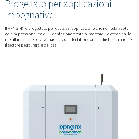
che si adatta agli spazi più ristretti. L'installazione plug-and-p
controllo intuitivo garantiscono una messa in servizio e un
funzionamento semplici.
SOLUZIONI PERSONALIZZATE
Progettato per il taglio lase
Approfittate di una fornitura stabile (24/7 se necessario) di 
giusta pressione, purezza e qualità per la vostra applicazion
laser al costo più basso per unità di gas.
AZOTO AD ALTA PRESSIONE
Progettato per applicazion
impegnative