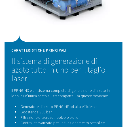
Tecnologia di adsorbiment
sbalzi di pressione
Il PPNG NX 1-6 è dotato del generatore di azoto PPNG
utilizza la comprovata tecnologia di adsorbimento a s
pressione (PSA) per produrre azoto ad alta purezza in 
PSA separa l'azoto dall'aria compressa adsorbe
selettivamente l'ossigeno, garantendo una fornitura cos
azoto con una purezza controllata con precisione e un
qualità del gas. Questa tecnologia affidabile ed effici
punto di vista energetico è ideale per applicazioni co
impegnative come il taglio laser.