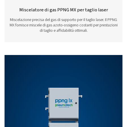
PPNG NX 1-6 PRO
BROCHURE
PPNG NX 1-6 pro
brochure
980 KB
PDF
Caratteristiche E Vantaggi
Specifiche Generali: