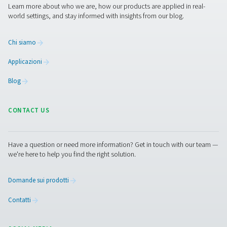
Miscelatore di gas PPNG MX per taglio l
Miscelazione precisa del gas di supporto per il taglio lase
MX fornisce miscele di gas azoto-ossigeno costanti per p