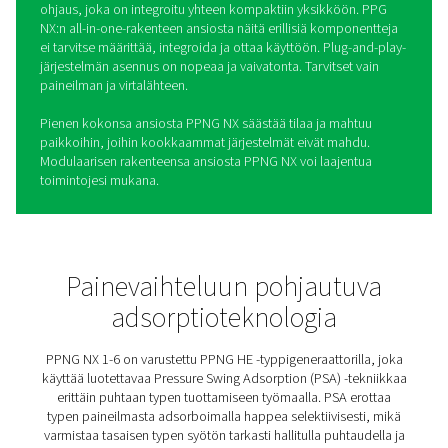
PPNG NX 1-6 Korkeapainein
typpijärjestelmä
laserleikkaukseen
PPNG NX1-6 on laserleikkaukseen suunniteltu
typentuotantojärjestelmä. Se tuottaa luotettavaa typpeä
paineella, puhtaudella ja korkealla kaasun laadulla las
suojaamiseksi ja tasaisten tulosten varmistamiseksi myös