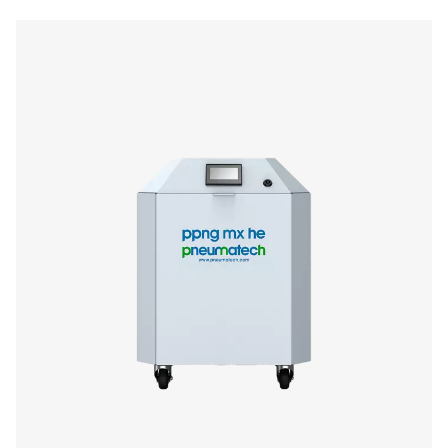
PPNG NX
11
13,1
1
PPNG NX
18
21,5
2
PPNG NX
25
26,3
3
PPNG NX
29,7
35,5
4
PPNG NX
33,7
40
5
PPNG NX
42,1
50