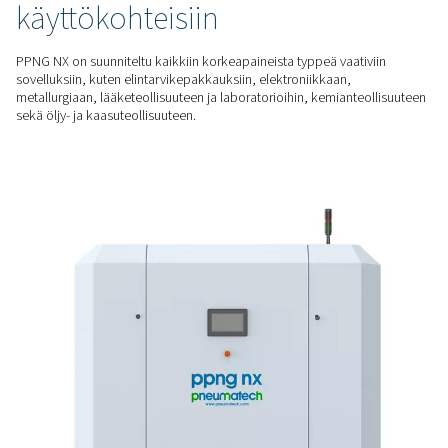
ahtaisiinkin paikkoihin. Plug-and-play-asennus ja intuitiivine
varmistavat helpon käyttöönoton ja käytön.
RÄÄTÄLÖITY RATKAISU
Tehty laserleikkaukseen
Nauti vakaasta typen syötöstä (tarvittaessa 24/7) oikealla pa
puhtaudella ja laadulla laserleikkaussovellukseesi alhaisimmi
kaasuyksikkökustannuksilla.
KORKEAPAINEINEN TYPPI
Suunniteltu vaativiin
käyttökohteisiin
PPNG NX on suunniteltu kaikkiin korkeapaineista typpeä vaat
sovelluksiin, kuten elintarvikepakkauksiin, elektroniikkaan,