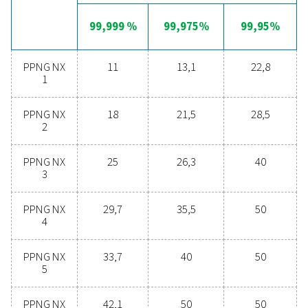
Paikan päällä tapahtuva
typentuotannon edut
Harkitsetko siirtymistä pullotetun typen ostamisesta
tuottamiseen paikan päällä? Valinta on selvä – sinun p
ehdottomasti! Kaasuntuotanto paikan päällä tarj
lukuisia etuja, kuten alhaisemmat kustannukset, ta
puhtauden valvonnan, pienemmät kuljetuspäästö
paremman turvallisuuden ja logististen haasteid
eliminoinnin. Kaikilta osin typen tuotanto paikan pä
osoittautuu tehokkaammaksi ratkaisuksi. Ota yhte
asiantuntijoihimme saadaksesi lisätietoja siitä, mite
muutos voi hyödyttää toimintaasi.
ota yhteys typpiasiantuntijaamme