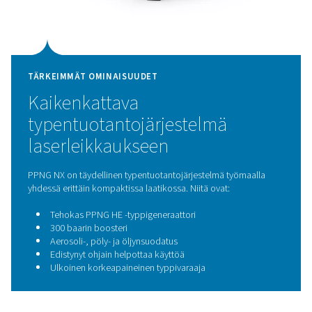
Painevaihteluun pohjautu
adsorptioteknologia
PPNG NX 1-6 on varustettu PPNG HE -typpigeneraattoril
käyttää luotettavaa Pressure Swing Adsorption (PSA) -t
erittäin puhtaan typen tuottamiseen työmaalla. PSA e
typen paineilmasta adsorboimalla happea selektiivises
varmistaa tasaisen typen syötön tarkasti hallitulla puhta
korkealla kaasun laadulla. Tämä luotettava ja energia
tekniikka sopii ihanteellisesti jatkuviin, vaativiin sovell
kuten laserleikkaukseen.