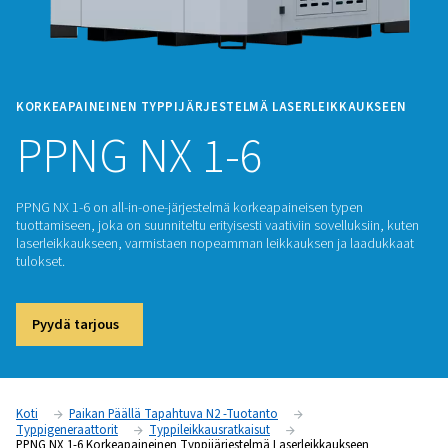
KORKEAPAINEINEN TYPPIJÄRJESTELMÄ LASERLEIKK
PPNG NX 1-6
PPNG NX 1-6 on all-in-one-järjestelmä korkeapaineisen type
tuottamiseen, joka on suunniteltu erityisesti vaativiin sovellu
laserleikkaukseen, varmistaen nopeamman leikkauksen ja 
tulokset.