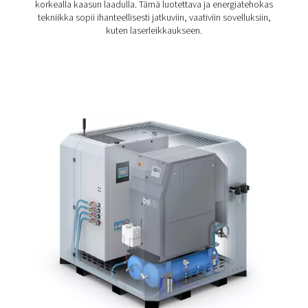
kilowattitasoilla. PPNG NX lisää nopeutta ja tarkkuutta n
ohuiden kuin paksujenkin levyjen leikkaamiseen.
PPNG NX:ssä on ensiluokkainen typpigeneraattori, buust
korkeapaineinen suodatus ja varastointi sekä intuitiivin
ohjaus, joka on integroitu yhteen kompaktiin yksikköön
NX:n all-in-one-rakenteen ansiosta näitä erillisiä kompo
ei tarvitse määrittää, integroida ja ottaa käyttöön. Plug-
järjestelmän asennus on nopeaa ja vaivatonta. Tarvitset 
paineilman ja virtalähteen.
Pienen kokonsa ansiosta PPNG NX säästää tilaa ja mah
paikkoihin, joihin kookkaammat järjestelmät eivät mahd
Modulaarisen rakenteensa ansiosta PPNG NX voi laajen
toimintojesi mukana.