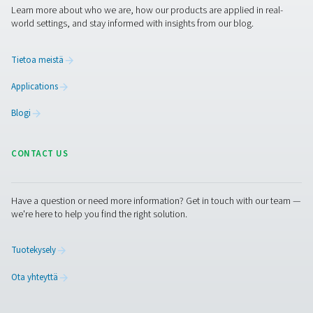
PPNG MX -kaasusekoitin laserleikkauks
Tarkka kaasun sekoitus laserleikkaukseen. PPNG MX 