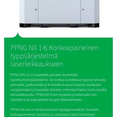
metallurgiaan, lääketeollisuuteen ja laboratorioihin, kemian
sekä öljy- ja kaasuteollisuuteen.