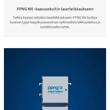
6
PPNG NX 1-6 PRO
BROCHURE
PPNG NX 1-6 pro
brochure
980 KB
PDF
Ominaisuudet Ja Edut