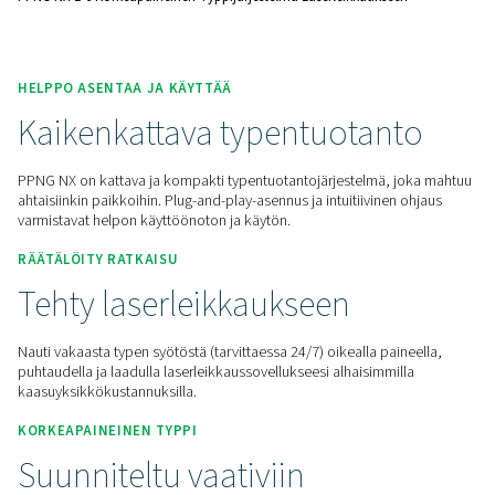
Pyydä tarjous
Koti
Paikan Päällä Tapahtuva N2 -tuotanto
Typpigeneraattorit
Typpileikkausratkaisut
PPNG NX 1-6 Korkeapaineinen Typpijärjestelmä Laserleikkaukse
HELPPO ASENTAA JA KÄYTTÄÄ
Kaikenkattava typentuotan
PPNG NX on kattava ja kompakti typentuotantojärjestelmä,