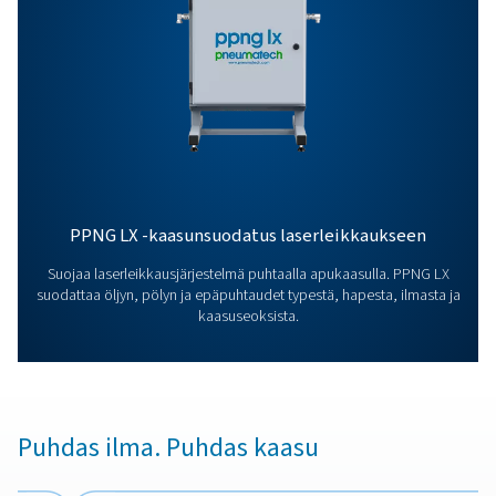
Yleiset Vaatimukset
Lisävarusteet
Ota yhteyttä
Onko sinulla kysyttävää tai haluatko tietää, miten
typpigeneraattorimme voivat tehostaa toimintaasi? O
meihin yhteyttä! Tiimimme on innokas tarjoamaan tiet
tukea, jotta voit optimoida prosessisi huippuluokan
typpiteknologiamme avulla. Muutetaan yhdessä
toimintaanne!
ota yhteys typpiasiantuntijaamme