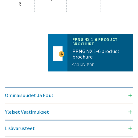
Yleiset vaatimukset
SAAVUTETTAVISSA OLEVA TYPPIPUHTAUS (%)
99,999
KÄYTETTÄVISSÄ OLEVAT LÄHTÖPAINEET (BARG)
300