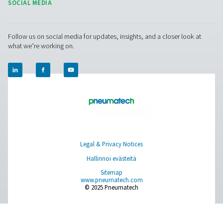
tasaisen typpi-happikaasuseoksen optimaalista leikkau
luotettavuutta varten.