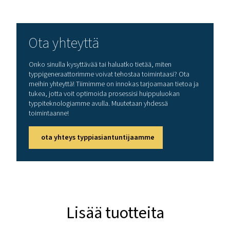
YMPÄRISTÖN LÄMPÖTILA-ALUE (°C)
5-45
Nimellinen vapaan typen s
(Nm3/h)
Malli
99,999 %
99,975%