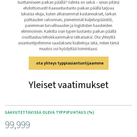
TÄRKEIMMÄT OMINAISUUDET
Kaikenkattava
typentuotantojärjestelmä
laserleikkaukseen
PPNG NX on täydellinen typentuotantojärjestelmä työma
yhdessä erittäin kompaktissa laatikossa. Niitä ovat:
Tehokas PPNG HE -typpigeneraattori
300 baarin boosteri
Aerosoli-, pöly- ja öljynsuodatus
Edistynyt ohjain helpottaa käyttöä
Ulkoinen korkeapaineinen typpivaraaja