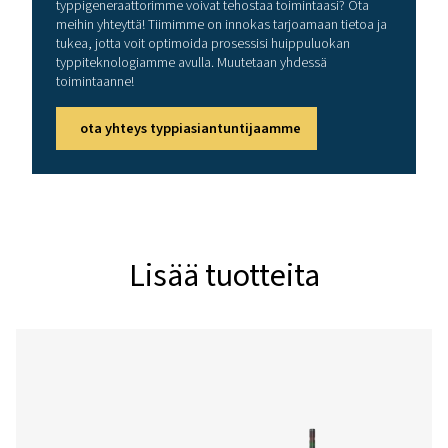
ota yhteys typpiasiantuntijaamme
Yleiset vaatimukset
TYPEN PUHTAUS (%)
99,5
TYPEN POISTOAUKON PUHTAUS (%)
79-99,5