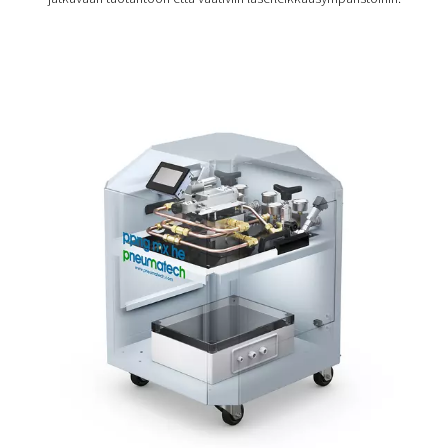
Puhdas typpi auttaa välttämään hapettumista, mutta voi
aiheuttaa huomattavaa pursetta paksummissa materiaal
Happi leikkaa puhtaammin, mutta jättää jälkeensä
oksidikerroksen, joka vaatii lisäkäsittelyä. PPNG MX poi
nämä kompromissit tarjoamalla vakaan kaasuseoksen, 
mahdollistaa sileät, hitsausvalmiit reunat minimaalisella
purseella ja ilman oksidijäämiä, mikä vähentää jälkikäsit
lisää yleistä tuottavuutta.
PPNG MX on suunniteltu 24/7-käyttöön ja toimitetaan p
play-toiminnolla. Se on helppo asentaa ja käyttää, vie v
lattiatilaa ja varmistaa tasaisen kaasunsyötön laserjärje
Tarkka kaasun sekoitus
laserleikkaukseen