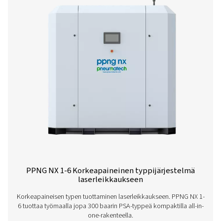
KÄYTETTÄVISSÄ OLEVAT LÄHTÖPAINEET (BARG)
31
PPNG MX PRODUCT
BROCHURE
PPNG MX produc
brochure
940 KB
PDF