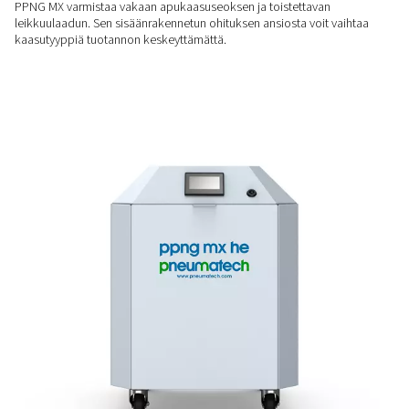
reunat. Se poistaa puhtaan typen aiheuttaman purseen ja p
jättämän oksidikerroksen.
ENEMMÄN TUOTTAVUUTTA
Nopeampi tuotanto
Laserleikkaus typpi-happiseoksella on yli 5 kertaa nopeamp
pelkkä happi. Alumiinin leikkausnopeus kasvaa jopa 40 %.
LUOTETTAVA SUORITUSKYKY
Vakaa kaasuseos
PPNG MX varmistaa vakaan apukaasuseoksen ja toistettava
leikkuulaadun. Sen sisäänrakennetun ohituksen ansiosta voit
kaasutyyppiä tuotannon keskeyttämättä.