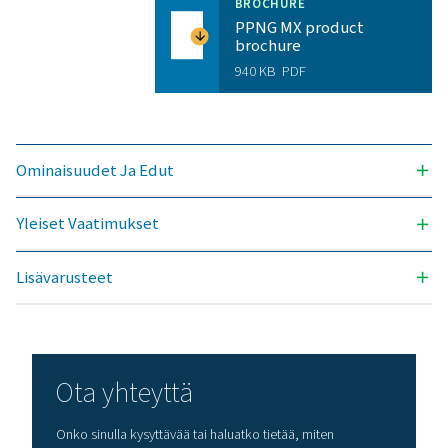
Paikan päällä tapahtuva
typentuotannon edut
Harkitsetko siirtymistä pullotetun typen ostamisesta
tuottamiseen paikan päällä? Valinta on selvä – sinun p
ehdottomasti! Kaasuntuotanto paikan päällä tarj
lukuisia etuja, kuten alhaisemmat kustannukset, ta
puhtauden valvonnan, pienemmät kuljetuspäästö
paremman turvallisuuden ja logististen haasteid
eliminoinnin. Kaikilta osin typen tuotanto paikan pä
osoittautuu tehokkaammaksi ratkaisuksi. Ota yhte
asiantuntijoihimme saadaksesi lisätietoja siitä, mite
muutos voi hyödyttää toimintaasi.