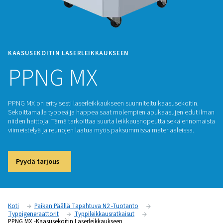
KAASUSEKOITIN LASERLEIKKAUKSEEN
PPNG MX
PPNG MX on erityisesti laserleikkaukseen suunniteltu kaasus
Sekoittamalla typpeä ja happea saat molempien apukaasuje
niiden haittoja. Tämä tarkoittaa suurta leikkausnopeutta sek
viimeistelyä ja reunojen laatua myös paksummissa materiaal