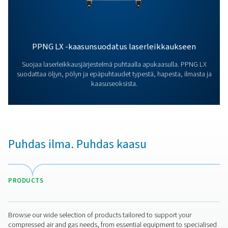
typpigeneraattorimme voivat tehostaa toimintaasi? O
meihin yhteyttä! Tiimimme on innokas tarjoamaan tiet
tukea, jotta voit optimoida prosessisi huippuluokan
typpiteknologiamme avulla. Muutetaan yhdessä
toimintaanne!
ota yhteys typpiasiantuntijaamme
Lisää tuotteita