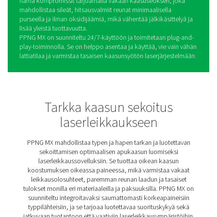
PPNG MX -kaasusekoitin
laserleikkaukseen
PPNG MX on tehokas ja tarkka kaasusekoitin, joka on
suunniteltu laserleikkaussovellusten vaatimuksiin. Se se
typpeä ja happea optimaalisessa suhteessa yhdistääks
molempien apukaasujen edut – nopeamman leikkaukse
erinomaisen reunalaadun – ja minimoi samalla niiden hai
Typpi-happiseos voi lisätä pehmeän teräksen leikkausn
jopa 5× puhtaaseen happeen verrattuna. Alumiinille PP
lisätä nopeutta yli 40 % ja tuottaa sileämmän pinnan.