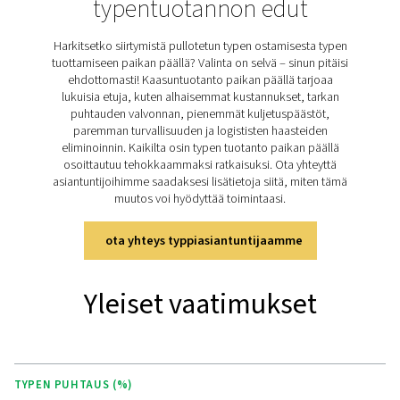
Tehokas kaasunsekoitusteh
PPNG MX on suunniteltu toimimaan typpi- ja happilähte
kanssa, mukaan lukien Pneumatechin PPNG NX -generaa
PPNG NX syöttää korkeapaineista, korkealaatuista typ
sekoittimeen, joka lisää sitten oikean määrän happea. 
on tasainen ja tehokas apukaasuseos, joka syötetään s
laseriin.
PPNG MX on saatavana kahtena versiona:
PPNG MX HE (automaattinen)
Säädin automaattisella sekoituksen valinnalla
Sekoitetun/sekakaasun ohitus
Yksivaiheinen teho, kaksi taajuutta
PPNG MX (manuaalinen)
Yksinkertainen mekaaninen valintapyörä
Virtaa ei tarvita