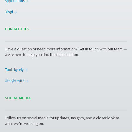
PPNG NX 1-6 Korkeapaineinen typpijärjes
laserleikkaukseen
Korkeapaineisen typen tuottaminen laserleikkaukseen. 
6 tuottaa työmaalla jopa 300 baarin PSA-typpeä kompaktil
one-rakenteella.