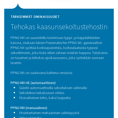
PPNG MX mahdollistaa typen ja hapen tarkan ja luote
sekoittamisen optimaalisen apukaasun luomisek
laserleikkaussovelluksiin. Se tuottaa oikean kaas
koostumuksen oikeassa paineessa, mikä varmistaa 
leikkausolosuhteet, paremman reunan laadun ja tas
tulokset monilla eri materiaaleilla ja paksuuksilla. PP
suunniteltu integroitavaksi saumattomasti korkeapain
typpilähteisiin, ja se tarjoaa luotettavaa suorituskyky
jatkuvaan tuotantoon että vaativiin laserleikkausympäri