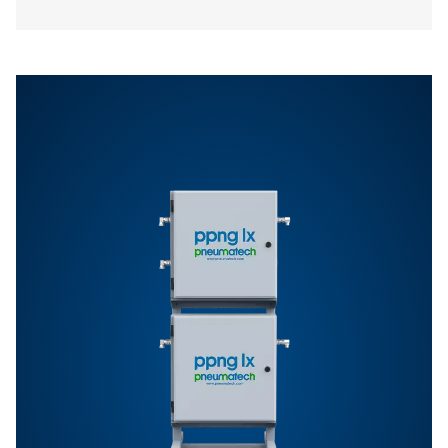
Ominaisuudet Ja Edut
Yleiset Vaatimukset
Lisävarusteet
Ota yhteyttä
Onko sinulla kysyttävää tai haluatko tietää, miten