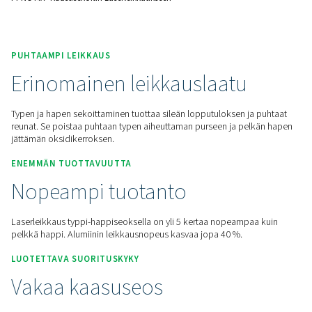
Pyydä tarjous
Koti
Paikan Päällä Tapahtuva N2 -tuotanto
Typpigeneraattorit
Typpileikkausratkaisut
PPNG MX -kaasusekoitin Laserleikkaukseen
PUHTAAMPI LEIKKAUS
Erinomainen leikkauslaatu
Typen ja hapen sekoittaminen tuottaa sileän lopputuloksen 