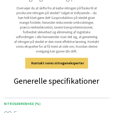
PPNG MX er designet til at fungere med dine nitrogen- o
iltkilder, herunder Pneumatechs PPNG NX-generator. P
leverer kvælstof af høj kvalitet under højt tryk til bland
derefter tilfører den rette mængde ilt. Resultatet er en en
højtydende hjælpegasblanding, der leveres direkte til di
laser.
PPNG MX fås i to versioner:
PPNG MX HE (automatisk)
Regulator med automatisk blandingsvalg
Blandet/ublandet gas-bypass
Enkeltfaset strøm, dobbelt frekvens
PPNG MX (manuel)
Enkelt mekanisk drejehjul
Ingen strømforsyning