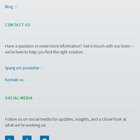
PPNG NX 1-6 Højtryks nitrogengenereringssy
laserskæring
Kvælstofgenerering under højt tryk til laserskæring. PP
leverer PSA-kvælstof på stedet op til 300 bar med et komp
et-design.