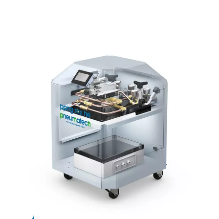
Ren nitrogen hjælper med at undgå oxidering, men kan
producere betydelige grater på tykkere materialer. Ilt sk
renere, men efterlader et oxidlag, der kræver yderligere
bearbejdning. PPNG MX eliminerer disse kompromisser 
levere en stabil gasblanding, der muliggør glatte, svejse
kanter med minimal grat og ingen oxidrester, hvilket red
efterbehandling og øger den overordnede produktivitet
PPNG MX er designet til 24/7 drift og leveres plug-and-pl
nem at installere og bruge, optager minimal gulvplads og
en ensartet gasforsyning til dit lasersystem.
Præcisionsgasblanding ti
laserskæring