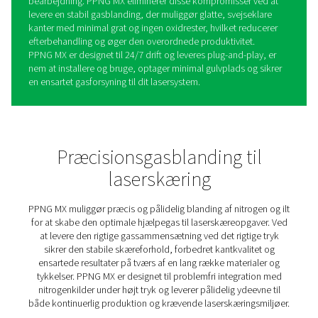
PPNG MX-gasblander til
laserskæring
PPNG MX er en højtydende præcisionsgasblander, der e
udviklet til kravene i forbindelse med laserskæring. Den
nitrogen og ilt i det optimale forhold for at kombinere f
ved begge hjælpegasser – hurtigere skæring og overleg
kantkvalitet – samtidig med at ulemperne minimeres.
Sammenlignet med ren ilt kan en nitrogen-ilt-blanding ø
skærehastigheden med op til 5× på blødt stål. Til alumi
PPNG MX øge hastigheden med over 40 %, samtidig me
leverer en glattere overfladefinish.