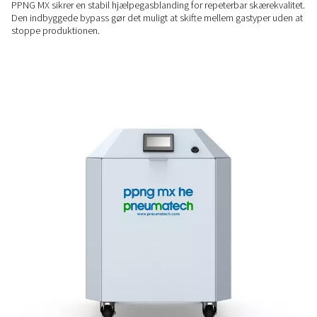
grat forårsaget af ren nitrogen og det oxidlag, der efterlades a
ØG PRODUKTIVITETEN
Hurtigere produktion
Laserskæring med en nitrogen-ilt-blanding er mere end 5 gan
end kun at bruge ilt. For aluminium øges skærehastigheden 
%.
PÅLIDELIG YDEEVNE
Stabil gasblanding
PPNG MX sikrer en stabil hjælpegasblanding for repeterbar s
Den indbyggede bypass gør det muligt at skifte mellem gast
stoppe produktionen.