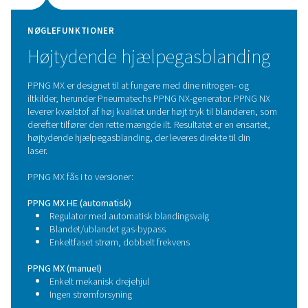
PPNG MX muliggør præcis og pålidelig blanding af nitrog
for at skabe den optimale hjælpegas til laserskæreopga
at levere den rigtige gassammensætning ved det rigtig
sikrer den stabile skæreforhold, forbedret kantkvali
ensartede resultater på tværs af en lang række materi
tykkelser. PPNG MX er designet til problemfri integrat
nitrogenkilder under højt tryk og leverer pålidelig ydee
både kontinuerlig produktion og krævende laserskæring