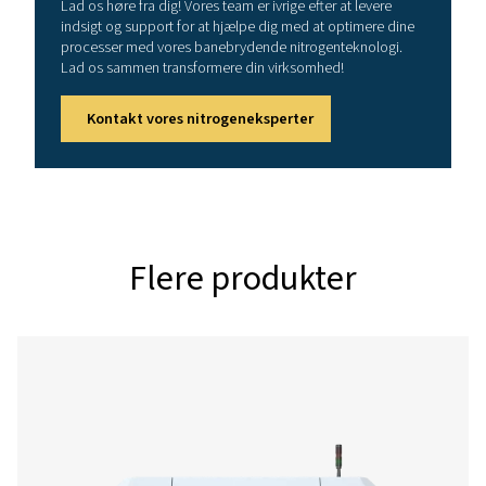
Generelle specifikatio
NITROGENRENHED (%)
99,5
NITROGENUDLØBETS RENHED (%)
79-99,5