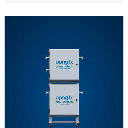
Funktioner Og Fordele
Generelle Specifikationer
Ekstraudstyr
Kontakt os
Har du spørgsmål eller er du nysgerrig efter at vide,
hvordan vores nitrogengeneratorer kan booste din dri