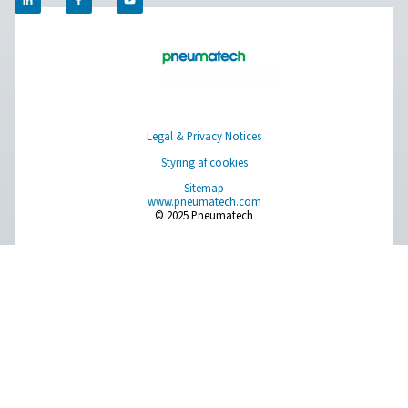
PPNG LX-gasfiltrering til laserskærin