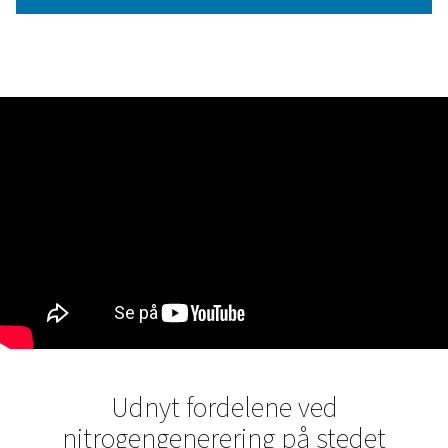
NØGLEFUNKTIONER
Højtydende hjælpegasbland