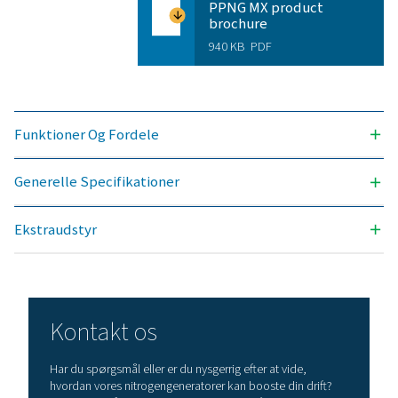
Udnyt fordelene ved
nitrogengenerering på ste
Overvejer du at skifte fra at købe nitrogen på flaske t
producere nitrogen på stedet? Valget er indlysende
bør helt klart gøre det! Gasproduktion på stedet g
mange fordele, herunder reducerede omkostning
præcis renhedskontrol, lavere transportemissione
forbedret sikkerhed og eliminering af logistiske
udfordringer. I alle henseender viser det sig, at gene
af nitrogen på stedet er den mest effektive løsning. K
vores eksperter for at få mere at vide om, hvordan 
overgang kan gavne din drift.
Kontakt vores nitrogeneksperter