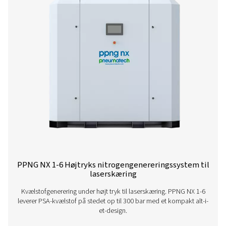
TILGÆNGELIGE OUTLETTRYK (BARG)
31
PPNG MX PRODUCT
BROCHURE
PPNG MX produc
brochure
940 KB
PDF