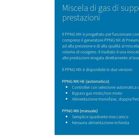
facile da installare e utili
un'alimentazione di gas cost
Il PPNG MX consente una mi
giusta composizione di g
materiali e spessori. Proget
CARATTERISTICHE PRINC