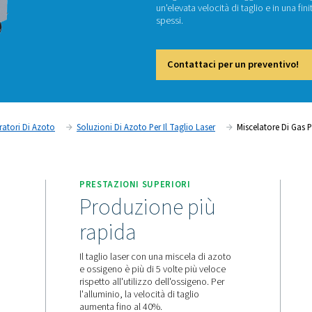
P
Il PPNG
ossigeno
un'eleva
spessi.
Cont
n Loco
Generatori Di Azoto
Soluzioni Di Azoto Per Il Tagl
TO
PRESTAZIONI SUPERIOR