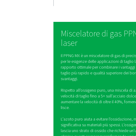
Qualità di 
superiore
La miscelazione di azo
ossigeno garantisce una 
e bordi puliti. Elimina 
dall'azoto puro e lo str
lasciato solo dall'ossig
Miscelatore d
laser