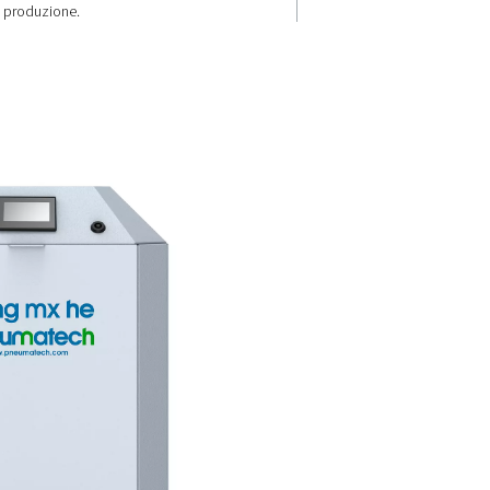
più
Miscela di gas
stabile
ela di azoto
Il PPNG MX garantisce una misc
più veloce
gas di supporto stabile per una
sigeno. Per
di taglio ripetibile. Il bypass in
glio
consente di passare da un tipo
all'altro senza interrompere la
produzione.