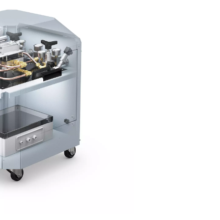
 per il taglio laser
l gas di supporto ottimale per le applicazioni di taglio laser. 
, una migliore qualità dei bordi e risultati coerenti su un'ampia
sione, il PPNG MX offre prestazioni affidabili sia per la produz
er impegnativi.