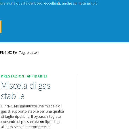
PNG MX
 MX è un miscelatore di gas progettato specificamente per il tag
, offre i vantaggi di entrambi i gas di supporto senza i loro sva
ta velocità di taglio e in una finitura e una qualità dei bordi ecc
attaci per un preventivo!
io Laser
Miscelatore Di Gas PPNG MX Per Taglio Laser
I
PRESTAZIONI AFFIDABILI