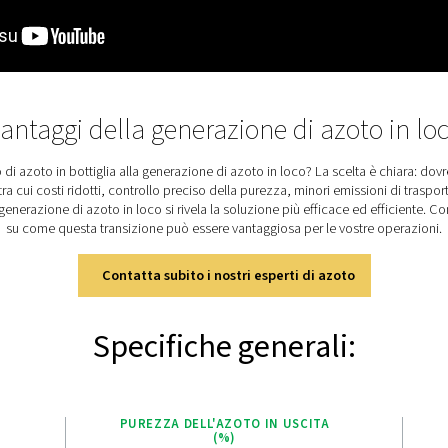
meccanico
 richiesta