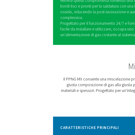
Il PPNG MX è un miscelatore
per le esigenze delle applic
rapporto ottimale per combi
taglio più rapido e qualità 
svantaggi.
Rispetto all'ossigeno puro,
velocità di taglio fino a 5× 
aumentare la velocità di oltr
lisce.
L'azoto puro aiuta a evitar
significativa su materiali pi
lascia uno strato di ossido 
elimina questi compromessi
bordi lisci e pronti per la 
ossido, riducendo la post-l
complessiva.
Progettato per il funzionam