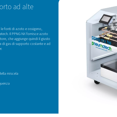
zzare, occupa uno spazio minimo e garantisce
ante al sistema laser.
Miscela di gas di precisione
scelazione precisa e affidabile di azoto e ossigeno per creare i
as alla giusta pressione, garantisce condizioni di taglio stabili
tato per un'integrazione perfetta con fonti di azoto ad alta pres
che per ambienti di taglio las
IPALI