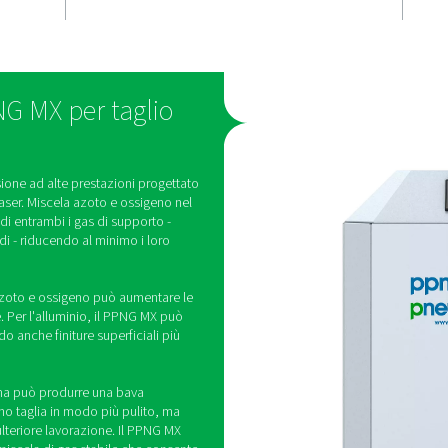
taglio
Produzione 
rapida
to con
Il taglio laser con una misc
finitura liscia
e ossigeno è più di 5 volte 
la bava causata
rispetto all'utilizzo dell'os
ato di ossido
l'alluminio, la velocità di ta
eno.
aumenta fino al 40%.
i gas PPNG MX per taglio