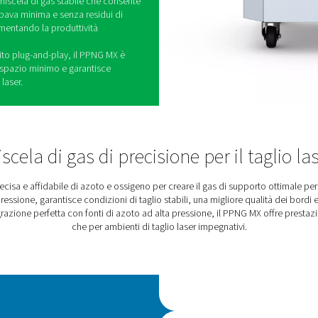
 di gas di precisione ad alte prestazioni progettato
azioni di taglio laser. Miscela azoto e ossigeno nel
nare i vantaggi di entrambi i gas di supporto -
superiore dei bordi - riducendo al minimo i loro
 una miscela di azoto e ossigeno può aumentare le
sull'acciaio dolce. Per l'alluminio, il PPNG MX può
e il 40%, fornendo anche finiture superficiali più
e l'ossidazione, ma può produrre una bava
ù spessi. L'ossigeno taglia in modo più pulito, ma
che richiede un'ulteriore lavorazione. Il PPNG MX
 fornendo una miscela di gas stabile che consente
saldatura con una bava minima e senza residui di
avorazione e aumentando la produttività
ento 24/7 e fornito plug-and-play, il PPNG MX è