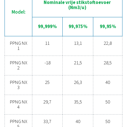
Ontdek de voordelen va
stikstofproductie op locat
Overweegt u om over te stappen van het kopen v
stikstof in flessen naar het produceren van stiksto
locatie? De keuze is voor de hand liggend, dat mo
zeker doen! stikstofproductie op locatie biedt tal
voordelen, waaronder lagere kosten, nauwkeuri
zuiverheidscontrole, lagere transportemissies, verb
veiligheid en het wegnemen van logistieke uitdaginge
elk opzicht blijkt stikstofproductie op locatie de m
effectieve en efficiënte oplossing te zijn. Neem cont
met onze experts om meer te weten te komen over
deze transitie uw activiteiten kan helpen.
Neem nu contact op met onze stikstofexpe