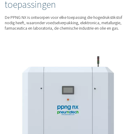
bediening garanderen een eenvoudige inbedrijfstelling en b
EEN OPLOSSING OP MAAT
Gemaakt voor lasersnijden
Geniet van een stabiele toevoer (24/7 indien nodig) van stik
juiste druk, zuiverheid en kwaliteit voor uw lasersnijtoepass
laagste kosten per eenheid gas.
STIKSTOF ONDER HOGE DRUK
Ontworpen voor veeleisen
toepassingen
De PPNG NX is ontworpen voor elke toepassing die hogedru
nodig heeft, waaronder voedselverpakking, elektronica, met