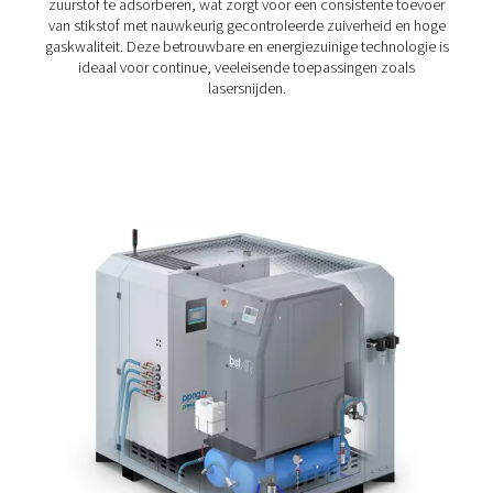
dunne platen of dikke platen snijdt, de PPNG NX verho
snelheid en nauwkeurigheid.
De PPNG NX wordt geleverd met een hoogwaardige
stikstofgenerator, een booster, hogedrukfiltratie en -op
intuïtieve bediening ingebouwd in één compacte eenhei
Dankzij het alles-in-één ontwerp maakt de PPG NX het
specificeren, integreren en in bedrijf stellen van deze
afzonderlijke componenten overbodig. De installatie va
plug-and-play-systeem is snel en probleemloos. Alles w
nodig hebt is perslucht en een stroomvoorziening.
Dankzij zijn compacte voetafdruk bespaart de PPNG NX
en past hij in ruimtes waar grotere systemen niet passen
dankzij het modulaire ontwerp kan de PPNG NX meegr
met uw activiteiten.