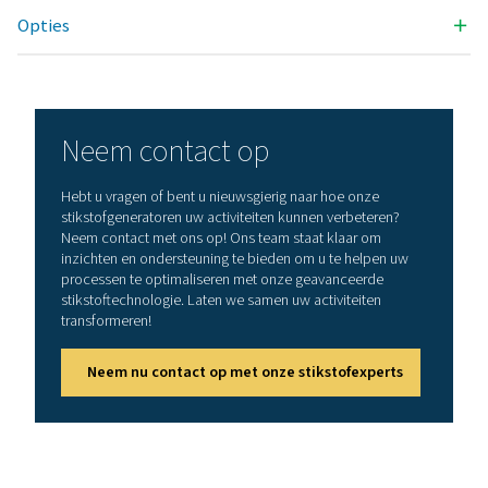
OMGEVINGSTEMPERATUURBEREIK (°C)
5-45
Nominale vrije stikstofto
(Nm3/u)
Model: