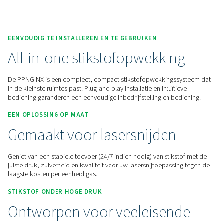
Neem contact met ons op voor een offerte!
Home
Gasproductie Op Locatie
Stikstofgeneratoren
Stikstofoplossingen Voor Lasersnijden
PPNG NX 1-6 Hogedruk-Stikstofopwekkingssysteem Voor Lasersn
EENVOUDIG TE INSTALLEREN EN TE GEBRUIKEN
All-in-one stikstofopwekki
De PPNG NX is een compleet, compact stikstofopwekkings
in de kleinste ruimtes past. Plug-and-play installatie en intuït