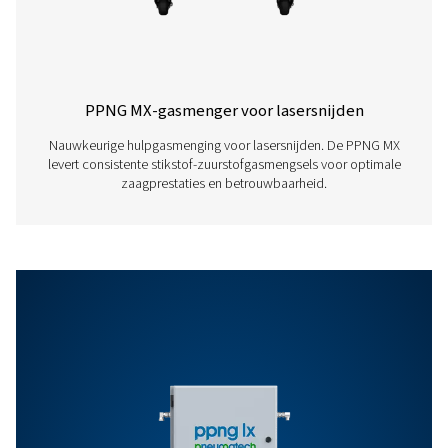
PPNG NX
42,1
50
6
PPNG NX 1-6 PRO
BROCHURE
PPNG NX 1-6 pro
brochure
980 KB
PDF