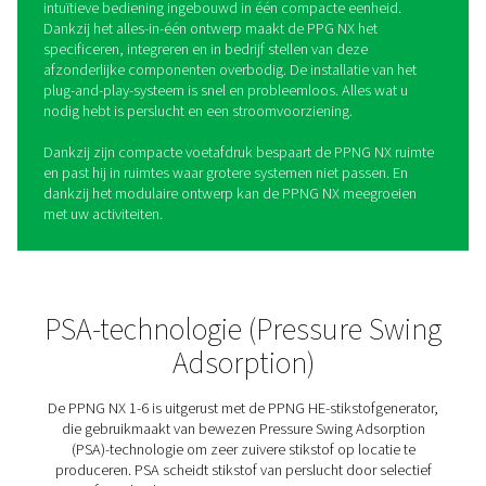
PPNG NX 1-6 Hogedruk-
stikstofopwekkingssysteem 
lasersnijden
De PPNG NX1-6 is het stikstofopwekkingssysteem op lo
is ontworpen voor lasersnijden. Hij levert een betrouwb
stikstoftoevoer met de juiste druk, zuiverheid en hoge
gaskwaliteit om de laserkop te beschermen en consiste
resultaten te garanderen, zelfs bij hoge kilowattniveaus.