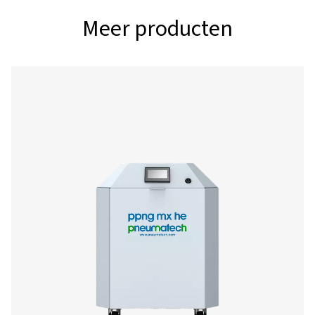
99,999%
99,975%
PPNG NX
11
13,1
1
PPNG NX
-18
21,5
2
PPNG NX
25
26,3
3
PPNG NX
29,7
35,5
4
PPNG NX
33,7
40
5