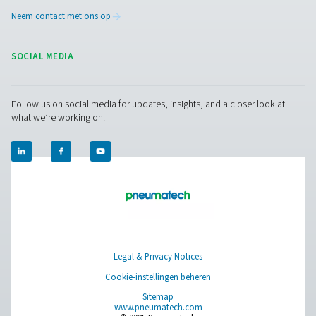
PPNG MX-gasmenger voor lasersnijde
Nauwkeurige hulpgasmenging voor lasersnijden. De 
levert consistente stikstof-zuurstofgasmengsels voor 
zaagprestaties en betrouwbaarheid.