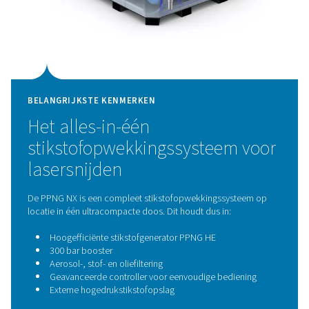
PSA-technologie (Pressure 
Adsorption)
De PPNG NX 1-6 is uitgerust met de PPNG HE-stikstofge
die gebruikmaakt van bewezen Pressure Swing Adso
(PSA)-technologie om zeer zuivere stikstof op locat
produceren. PSA scheidt stikstof van perslucht door se
zuurstof te adsorberen, wat zorgt voor een consistente
van stikstof met nauwkeurig gecontroleerde zuiverheid
gaskwaliteit. Deze betrouwbare en energiezuinige techn
ideaal voor continue, veeleisende toepassingen z
lasersnijden.