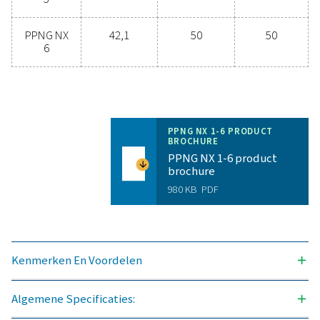
Algemene specificatie
STIKSTOFZUIVERHEID HAALBAAR (%)
99,999
BESCHIKBARE UITLAATDRUKKEN (BARG)
300