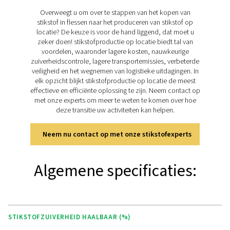
BELANGRIJKSTE KENMERKEN
Het alles-in-één
stikstofopwekkingssysteem 
lasersnijden
De PPNG NX is een compleet stikstofopwekkingssyste
locatie in één ultracompacte doos. Dit houdt dus in:
Hoogefficiënte stikstofgenerator PPNG HE
300 bar booster
Aerosol-, stof- en oliefiltering
Geavanceerde controller voor eenvoudige bedien
Externe hogedrukstikstofopslag