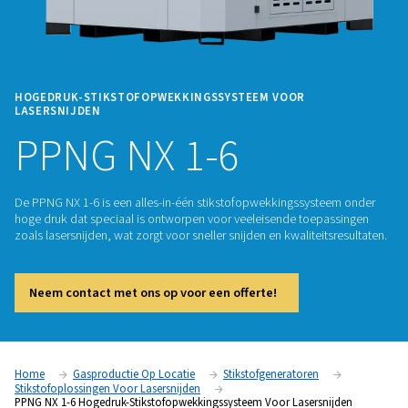
HOGEDRUK-STIKSTOFOPWEKKINGSSYSTEEM VOOR
LASERSNIJDEN
PPNG NX 1-6
De PPNG NX 1-6 is een alles-in-één stikstofopwekkingssyst
hoge druk dat speciaal is ontworpen voor veeleisende toep
zoals lasersnijden, wat zorgt voor sneller snijden en kwalitei