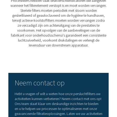
2. Naleving van de industrienormen
Draagt bij aan de naleving van ISO 8573-1, FDA en
voorschriften en garandeert goedkeuring door de we
regelgeving.
3. Beschermt eindproducten en apparatuur
Voorkomt verontreinigingen die de productintegrite
machineprestaties in gevaar kunnen brengen.
4. Minder uitvaltijd en onderhoudskosten
Voorkomt verstopping, verlengt de levensduur van
apparatuur en minimaliseert kostbare systeemstori
5. Verbetert de productie-efficiëntie en -veiligh
Levert betrouwbare perslucht van hoge kwaliteit voor k
processen en gevoelige omgevingen.