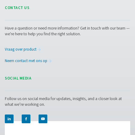
Neem contact op
Hebt u vragen of wilt u weten hoe onze persluchtfilte
activiteiten kunnen verbeteren? Neem contact met on
Ons team staat klaar om deskundige inzichten te bi
en u te helpen uw processen te optimaliseren met o
geavanceerde filtratieoplossingen. Laten we uw activi
samen naar een hoger niveau tillen!
Neem vandaag nog contact op met onze
luchtbehandelingsexperts