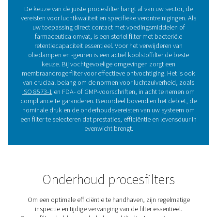
Voordelen van het gebruik
procesfilters in
persluchtsystemen
Investeren in de juiste procesfilter garandeert een sup
luchtkwaliteit, naleving van de regelgeving en operat
efficiëntie op de lange termijn voor veeleisende toepa
1. Zorgt voor ultraschone, verontreinigingsvrije 
Essentieel voor steriele en zeer zuivere toepassingen
voedingsmiddelen-, farmaceutische en medische se