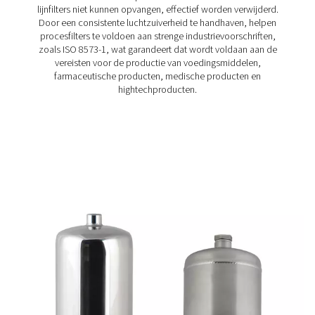
FSI 1-12 Steriele filters
De steriele FSI 1-12-filters van Pneumatech bieden du
efficiënte filtratie voor microbiologisch gevoelige luc
gastoepassingen en zijn bestand tegen herhaalde sterili
maximaal 200 °C.
Hoe werken procesfilters