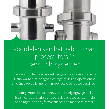
Procesfilters maken gebruik van geavanceerde filterm
ultrafijne verontreinigingen uit perslucht te verwijde
waardoor de hoogste zuiverheidsniveaus voor gevo
toepassingen worden gegarandeerd. Terwijl perslucht 
filter stroomt, werken meerdere filtratiemechanismen 
mechanische scheiding, adsorptie en coalescentie – 
deeltjes, vocht, olieaerosolen en dampen op te vange
filters werken op extreem fijne filtratieniveaus (tot 0,01
waardoor zelfs microscopische onzuiverheden die st
lijnfilters niet kunnen opvangen, effectief worden verw
Door een consistente luchtzuiverheid te handhaven, 
procesfilters te voldoen aan strenge industrievoorschr
zoals ISO 8573-1, wat garandeert dat wordt voldaan 
vereisten voor de productie van voedingsmiddel
farmaceutische producten, medische producten
hightechproducten.