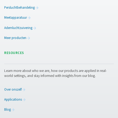
Onderhoud procesfilter
Om een optimale efficiëntie te handhaven, zijn regel
inspectie en tijdige vervanging van de filter essenti
Procesfilters hebben vaak drukverschilindicatoren die
wanneer het filterelement verstopt is en moet worden v
Steriele filters moeten periodiek met stoom wor
gesteriliseerd of geautoclaveerd om de hygiëne te ha
terwijl actieve-koolstoffilters moeten worden vervang
ze verzadigd zijn om achteruitgang van de prestatie
voorkomen. Het opvolgen van de aanbevelingen va
fabrikant voor onderhoudsschema's garandeert een con
luchtzuiverheid, voorkomt drukdalingen en verleng
levensduur van downstream apparatuur.