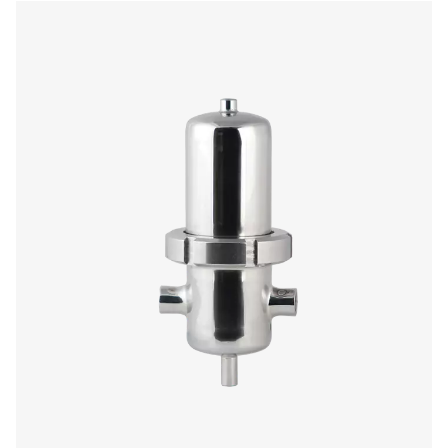
FP 1-18 Procesfilters
De FP 1-18 roestvrijstalen procesfilters bestrijden corr
veeleisende industrieën en bieden hygiënische, du
prestaties met een Ra 1,6 afwerking. Met DIN 118
melkleidingaansluitingen en vier filtratiegraden zorgen
efficiënte, betrouwbare filtratie en voorkomen ze verontr