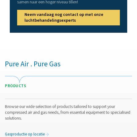
De juiste procesfilter kiez
De keuze van de juiste procesfilter hangt af van uw se
vereisten voor luchtkwaliteit en specifieke verontreinigi
uw toepassing direct contact met voedingsmiddele
farmaceutica omvat, is een steriel filter met bacter
retentiecapaciteit essentieel. Voor het verwijderen
oliedampen en -geuren is een actief koolstoffilter de
keuze. Bij vochtgevoelige omgevingen zorgt ee
membraandrogerfilter voor effectieve ontvochtiging. He
van cruciaal belang om de normen voor luchtzuiverhei
ISO 8573-1
en FDA- of GMP-voorschriften, in acht te 
compliance te garanderen. Beoordeel bovendien het de
nominale druk en de onderhoudsvereisten van uw sys
een filter te selecteren dat prestaties, efficiëntie en lev
evenwicht brengt.