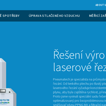
PLYNU V MÍSTĚ SPOTŘEBY
ÚPRAVA STLAČENÉHO
Ře
la
Pneumat
řezání.