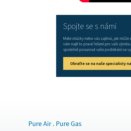
Uvolněte prostor v po
dusíkem