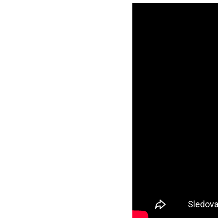
Výhody vlastn
Se systémem dusíku na míst
dodávkou N
a náklady:
2
Eliminujte zpoždění d
Dosáhněte nejnižších
Prodlužte dobu provo
Snižte emise z dopravy