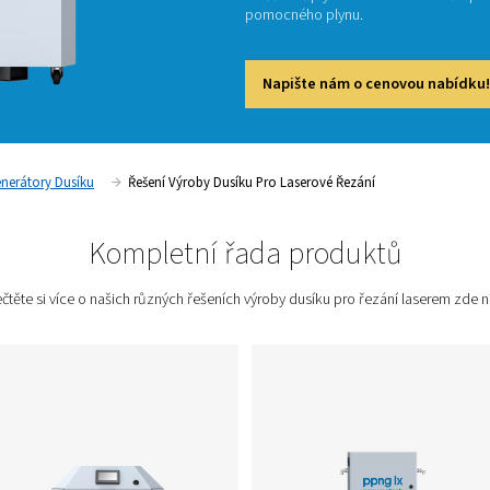
laserov
plynu, 
Proto j
optimal
směšova
pomocn
Napi
 Spotřeby
Generátory Dusíku
Řešení Výroby Dusíku Pro L
Kompletní řada 