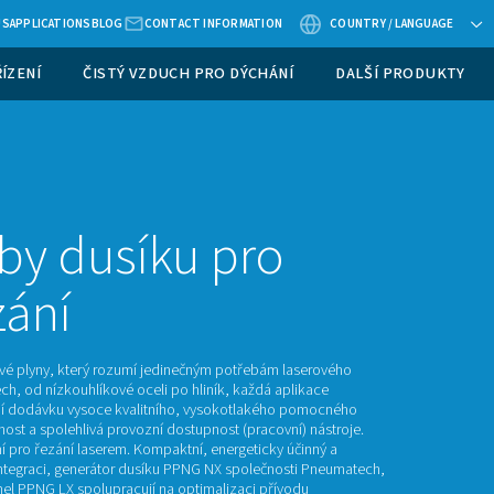
ABOUT US
APPLICATIONS
BLOG
CONTACT
 VZDUCHU
MĚŘICÍ ZAŘÍZENÍ
ČISTÝ VZDUCH 
šení výroby dusíku
serové řezání
ech je specialista na průmyslové plyny, který rozumí jedine
 Od tenkého plechu po tlustý plech, od nízkouhlíkové oceli po h