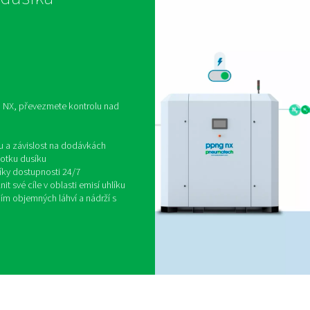
pom
l
l
Ať 
sch
a n