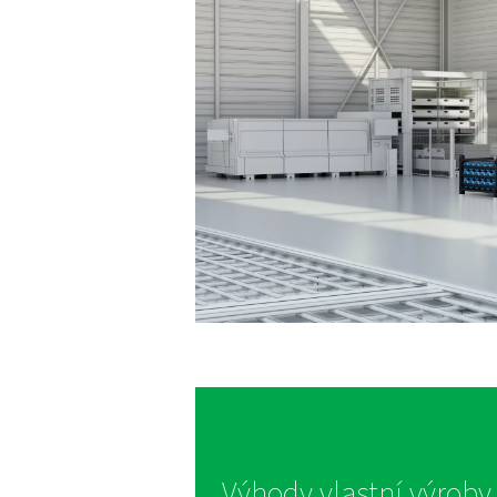
Řezání laserem klade na 
řadu produktů pro laserov
směsi plynů až po zajiště
tak, aby posk