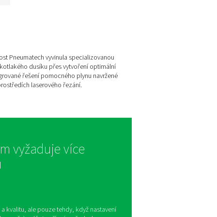
Plynová filtrace PPNG
LX pro laserové řezání
Chraňte svůj laserový řezací
systém čistým pomocným
plynem. PPNG LX filtruje olej,
prach a nečistoty z dusíku,
kyslíku, vzduchu a smíšených
plynů.
aserové řezání