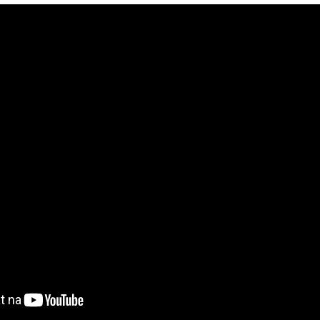
í výroby dusíku
ě, jako je PPNG NX, převezmete kontrolu nad
odávek, logistiku a závislost na dodávkách
 nákladů na jednotku dusíku
zuschopnosti díky dostupnosti 24/7
 a pomozte splnit své cíle v oblasti emisí uhlíku