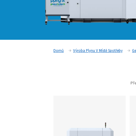
Domů
Výroba Plynu V Místě