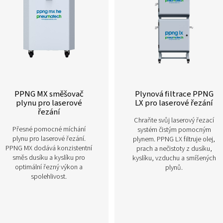
Přečtěte si více o našich různých řešeních výroby 