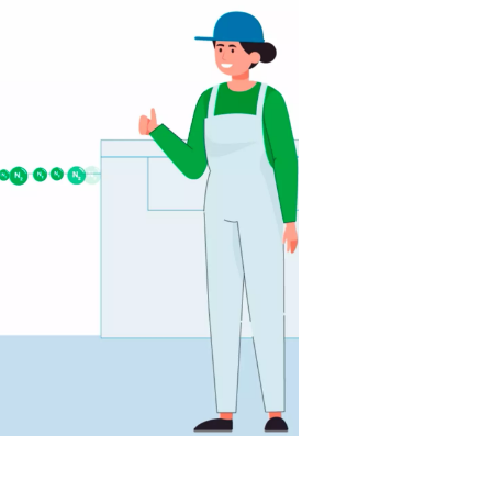
ocného plynu (dusík, kyslík nebo směs) splňuje přísné požad
Vysoký tlak, který
drží krok s dnešními vysoce výkonnými v
asery
Správná čistota
zabraňující oxidaci a zajišťující kvalitu hran
Vysoká kvalita
plynu, bez kontaminantů, které by mohly poš
aserovou hlavu
Stabilní dodávky
zabraňující přerušení výroby
Kompaktní půdorys
, který se vejde do těsných řezacích díl
už jste subdodavatel, výrobce nebo OEM s vlastními laserovými
opnostmi, splnění těchto specifikací je rozdílem mezi konzisten
eefektivností.