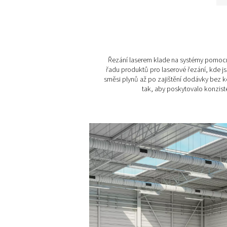
PPNG NX 1-6
Vysokotlaký syst
generování dusíku 
laserové řezání
Generování vysokotlak
dusíku pro řezání laser
PPNG NX 1-6 dodává na m
dusík PSA do 300 barů
kompaktní konstrukcí „vš
jednom“.