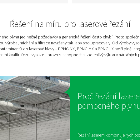
PPNG MX směšovač
ém
plynu pro laserové
pro
řezání
Přesné pomocné míchání
ého
plynu pro laserové řezání.
em.
PPNG MX dodává konzistentní
ístě
směs dusíku a kyslíku pro
 s
optimální řezný výkon a
e v
spolehlivost.
Řešení na míru pro l