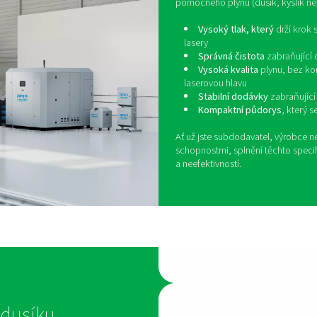
systémy pomocného plynu jedinečné požadavky a generická řeš
é řezání, kde jsou výroba, míchání a filtrace navrženy tak, ab
ní dodávky bez kontaminantů do laserové hlavy – PPNG NX, PP
ytovalo konzistentní kvalitu řezu, vysokou provozuschopnost a
P
p
Řez