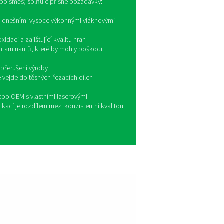
ení často chybí. Proto společnost Pneumatech vyvinula speci
y spolupracovaly. Od výroby vysokotlakého dusíku přes vytvořen
NG MX a PPNG LX tvoří plně integrované řešení pomocného ply
 spolehlivý výkon v náročných prostředích laserového řezání.
roč řezání laserem vyžaduje více
omocného plynu
ání laserem kombinuje rychlost a kvalitu, ale pouze tehdy, kdy