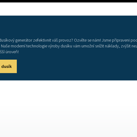
dlaze odstraněním objemných láhví a nádrží s