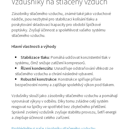
průtok vzduchu s minimálním vířením a tlakovými ztrá
výsledkem je vyšší účinnost a spolehlivost systému.​
Kvalitní konstrukce pro dlouhou životnost a čistý s
vzduch: Používáme materiály odolné vůči korozi, kter
zajišťují maximální spolehlivost a čistotu vzduchu po 
dobu provozu. Díky tomu se můžete spolehnout na
dlouhodobý výkon bez zbytečných výpadků či znečiš
systému. Ideální volba pro ty, kdo hledají efektivní a t
řešení.​
Snadná instalace:
Modulární konstrukce zajišťuje 
flexibilní instalaci s možností budoucího rozšíření sy
podle aktuálních potřeb.
Správně navržený potrubní systém je klíčem k efektivitě
stlačeného vzduchu – minimalizuje úniky a tlakové ztrát
Prohlédněte si naše produkty pro rozvody stlačeného 