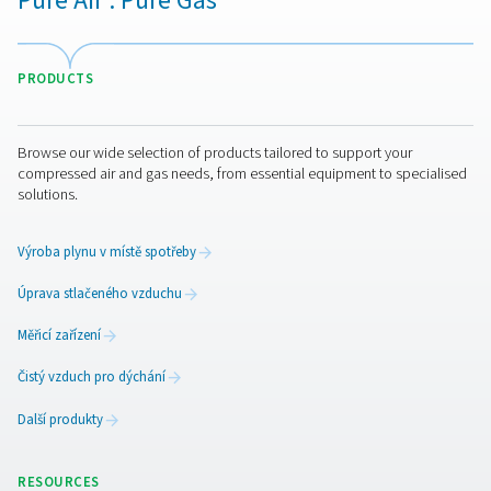
Vzdušníky na stlačený vzdu
Zásobníky stlačeného vzduchu, známé také jako vzdu
nádrže, jsou nezbytné pro stabilizaci kolísání tlaku a
poskytování skladovací kapacity pro období špičkové
poptávky. Zvyšují účinnost a spolehlivost vašeho systé
stlačeného vzduchu.​
Hlavní vlastnosti a výhody
Stabilizace tlaku:
Pomáhá udržovat konzistentní t
systému, čímž snižuje zatížení kompresorů.
Řízení kondenzátu:
Usnadňuje odstraňování vlhko
stlačeného vzduchu a chrání následné vybavení.​