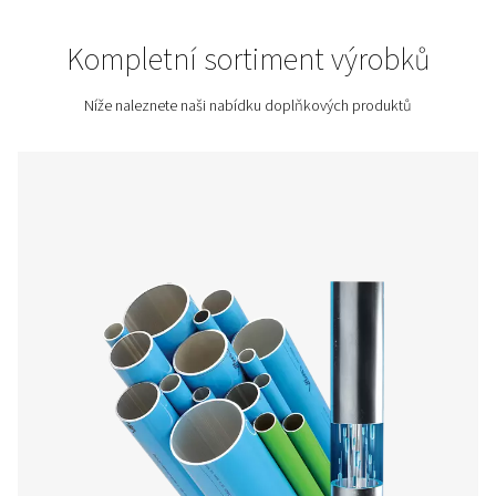
získáte nejen úsporu nákladů, ale i klidný chod vaší technol
Napište nám o cenovou nabídku!
Domů
Další Produkty
Kompletní sortiment výro
Níže naleznete naši nabídku doplňkových produ