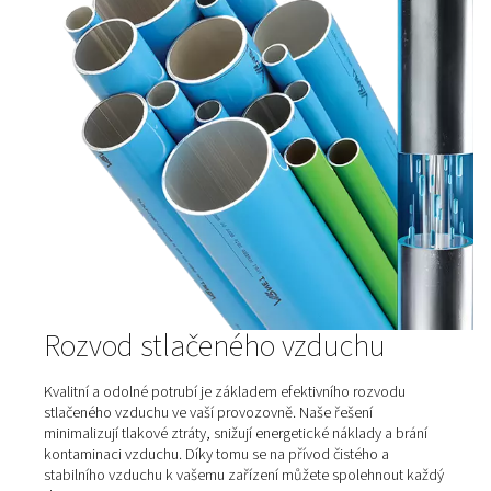
Vzdušníky na stlačený vzduch
Tlakové nádoby jsou nezbytnou součástí systému stl
vzduchu. Slouží jako zásobník stlačeného vzduchu a 
stabilizují jeho dodávku. Pomáhají vyrovnávat výkyvy v
snižují spotřebu energie a zvyšují celkovou účinnost sys
své schopnosti udržovat konstantní tlak přispívají ke sp
provozu technologií, eliminují náhlé poklesy tlaku a u
kompresoru pracovat efektivněji. V průmyslovém prov
zajišťují stabilní a nepřerušovanou dodávku vzduchu, což
pro bezproblémový chod výrobních linek a stroj