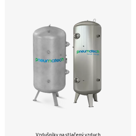
Rozvod stlačeného vzduchu
Bez kvalitního potrubního systému nemůže žádný r
stlačeného vzduchu fungovat efektivně. Správně navržen
zajišťuje rovnoměrné a spolehlivé zásobování vzduc
výrobních halách i dílnách. Minimalizuje tlakové ztráty
systém před kontaminací a výrazně prodlužuje živo
připojených zařízení. Volbou kvalitních materiálů a c
rozvržení trasy potrubí se snižují provozní náklady, zv
energetická účinnost a celý systém pracuje spolehlivě
náročném zatížení.