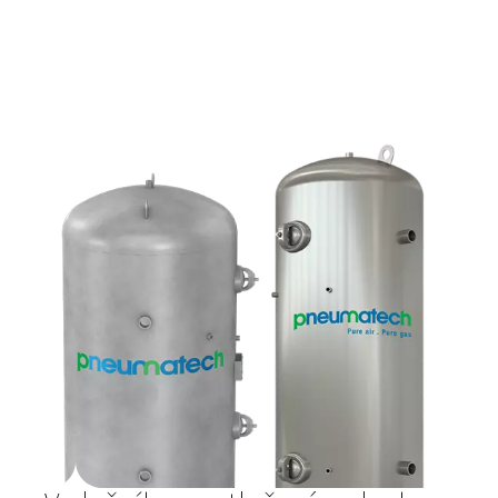
Rozvod stlačeného vzduchu
Kvalitní a odolné potrubí je základem efektivního rozv
stlačeného vzduchu ve vaší provozovně. Naše řešení
minimalizují tlakové ztráty, snižují energetické náklady a
kontaminaci vzduchu. Díky tomu se na přívod čistého a
stabilního vzduchu k vašemu zařízení můžete spolehno
den.​
Hlavní vlastnosti a výhody
Optimální konstrukce proudění: Navrženo pro ply