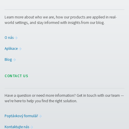
Robustní konstrukce:
Konstrukce splňuje přísné
bezpečnostní normy a zajišťuje spolehlivý výkon pod 
Vzdušníky slouží jako zásobníky stlačeného vzduchu a
vyrovnávat výkyvy v odběru. Díky tomu zvládne celý sys
reagovat na špičky ve spotřebě bez zbytečného přetížen
Správně zvolený vzdušník zvyšuje stabilitu provozu, šetř
a zlepšuje účinnost celého zařízení.
Prohlédněte si naše zásobníky stlačeného vzduchu
Spojte se s námi
Špičkové potrubní rozvody a tlakové nádoby pro maxim
účinnost vašeho systému stlačeného vzduchu. Kvalitní p