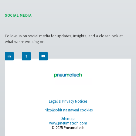
systém a správně dimenzované tlakové nádoby jsou z
každého spolehlivého a energeticky úsporného řešení.
příslušenství bylo navrženo tak, aby dokonale doplnilo 
stávající systém, zajistilo jeho hladký provoz a prodlouž
životnost. Rádi vám pomůžeme s výběrem vhodného řeš
které zefektivní provoz a sníží náklady.
Kontaktujte našeho specialistu
Pure Air . Pure Gas
PRODUCTS