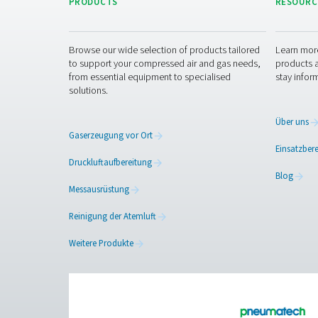
Treten Sie mit
Die Integration hochwertige
Zusatzprodukte wurden entw
Kontaktieren Sie uns, um me