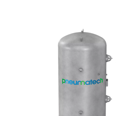
reduzieren und Verunreinigu
Geräte eine saubere und kon
Hauptmerkmale
Optimales Strömungsde
Druckluftstrom, der Turbu
Hochwertige Materiali
gefertigt, um Langlebigkei
Einfache Installation: 
flexible Installation und
Richtig konstruierte Rohrle
der Aufrechterhaltung der Ef
mit minimalen Leckagen und
Entdecken Sie unsere Produk