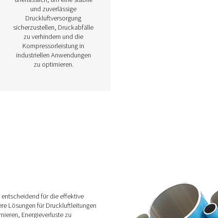
Druckluftbehälter
steme
Druckluftbehälter spielen in
ind für
Druckluftsystemen eine
g von
entscheidende Rolle, indem
lagen
sie die Versorgung mit
uiertes
Druckluft speichern und
miert
stabilisieren. Sie helfen,
ert
Bedarfsschwankungen zu
d
bewältigen, den
ässige
Energieverbrauch zu senken
Geräten
und die Gesamteffizienz des
e Wahl
Systems zu verbessern.
Druckluftbehälter sind
und -
unerlässlich, um eine stabile
auf die
und zuverlässige
e
Druckluftversorgung
ie
sicherzustellen, Druckabfälle
osten
zu verhindern und die