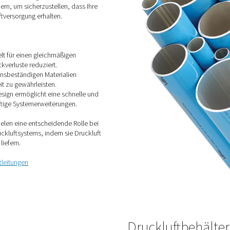
Kompressorleistung in
industriellen Anwendungen
zu optimieren.
ung
hrleitungen sind entscheidend für die effektive
Ihrer Anlage. Unsere Lösungen für Druckluftleitungen
kabfälle zu minimieren, Energieverluste zu