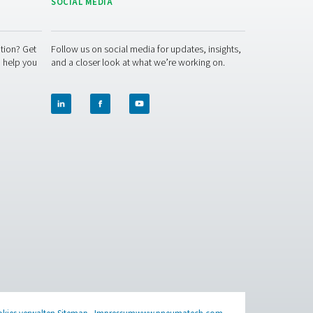
er Druckluft und schützt nachgeschaltete Geräte.​
Robuste Konstruktion:
Gebaut, um strenge Sicherheitsstand
rfüllen und eine zuverlässige Leistung unter Druck zu gewährleis
ckluftbehälter dienen als Puffer, um Spitzenlasten aus Ihrem S
zunehmen und die Betriebseffizienz Ihrer Anlage zu optimieren.
decken Sie unsere Produkte für die Druckluftspeicherung
t entscheidend für optimale Leistung und Energieeffizienz. Unse
ungslosen Betrieb und eine lange Lebensdauer zu gewährleist
älter die Leistung Ihres Systems verbessern können.