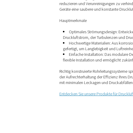
auswirken.
Druckluftleit
Effiziente und langlebige Ro
Verteilung der Druckluft in 
sind darauf ausgelegt, Druc