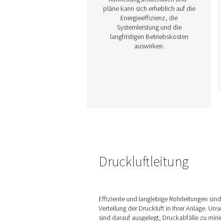
Druckluftleitungssy
Druckluftleitungssysteme s
die effiziente Verteilun
Druckluft in Industriean
unerlässlich. Ein gut konstr
Rohrleitungssystem mini
Druckabfälle, verhind
Verunreinigungen un
gewährleistet eine zuverl
Druckluftversorgung von 
und Arbeitsstationen. Di
hochwertiger
Rohrleitungsmaterialien 
pläne kann sich erheblich 
Energieeffizienz, di
Systemleistung und d
langfristigen Betriebsk