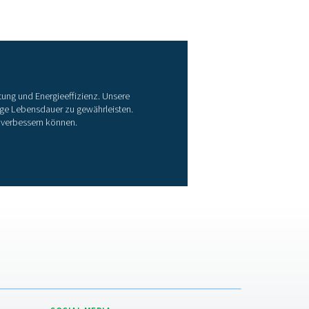
ruckluftbehälter
ckluftbehälter, auch Druckluftcontainer genannt, sind unerlässl
ckschwankungen zu stabilisieren und Speicherkapazitäten für
tzenlastzeiten bereitzustellen. Sie erhöhen die Effizienz und Zuv
es Druckluftsystems.​
uptmerkmale
Druckstabilisierung:
Hilft bei der Aufrechterhaltung eines ko
ystemdrucks und reduziert die Belastung der Kompressoren.
Kondensatmanagement:
Erleichtert die Entfernung von Feuc