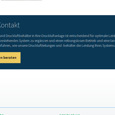
D
Dru
Dru
Spi
Ihr
Ha
S