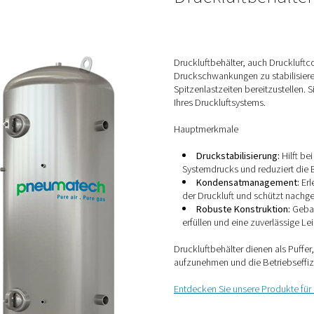
ngen zu verhindern, um sicherzustellen, dass Ihre
stante Druckluftversorgung erhalten.​
sign: Entwickelt für einen gleichmäßigen
lenzen und Druckverluste reduziert.​
en: Aus korrosionsbeständigen Materialien
t und Luftreinheit zu gewährleisten.​
Das
modulare Design ermöglicht eine schnelle und
 ermöglicht zukünftige Systemerweiterungen.
itungssysteme spielen eine entscheidende Rolle bei
fizienz Ihres Druckluftsystems, indem sie Druckluft
 Druckabfällen liefern.
te für Druckluftleitungen