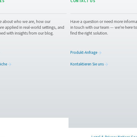
d
e
Dru
auf
Ent
 uns in Kontakt
r Rohrleitungen und Druckluftbehälter in Ihre Druckluftanlage is
ickelt, um Ihr bestehendes System zu ergänzen und einen reib
hr darüber zu erfahren, wie unsere Druckluftleitungen und -beh