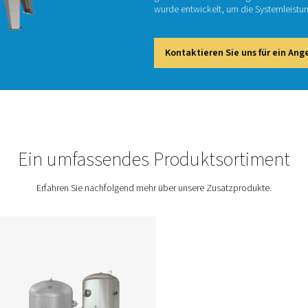
Ein gut
auf die 
gewährl
wurde e
Kont
Ein umfassendes Pro