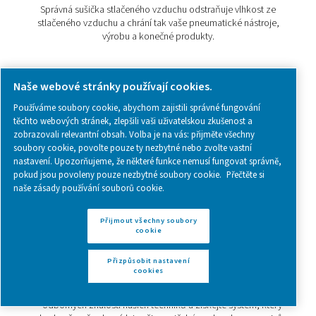
výsledného produktu
Vlhkost v systému stlačeného vzduchu je častým, a pře
podceňovaným problémem. Přitom dokáže výrazně s
životnost zařízení a negativně ovlivnit kvalitu finálního 
Pokud se neřeší správným způsobem, může vést k ná
výpadkům, korozi nebo zmetkům ve výrobě. Správné
stlačeného vzduchu je klíčovým krokem k zajištění spo
provozu i vysokých standardů kvality. V tomto člán
představíme, proč se vyplatí investovat do účinného od
vlhkosti a jaké technologie sušení pomohou ochráni
zařízení i celou výrobu.