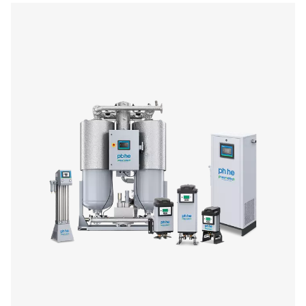
Kondenzační sušičky
Kondenzační sušičky představují nejběžnější způsob, j
odstranit vlhkost ze stlačeného vzduchu. Hrají klíčovou
ochraně celého systému před korozí a výrazně prodlužují
zařízení i kvalitu koncových produktů.