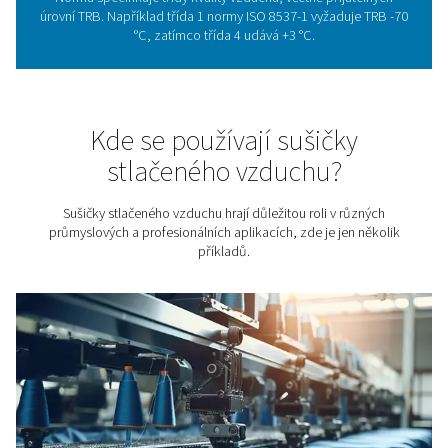
Význam sušení stlačeného
vzduchu
Vlhkost ve stlačeném vzduchu může výrazně poškodit za
navazujících procesech i výsledný produkt. Výsledkem b
nákladné poruchy, zmetky nebo zkrácená životnost výr
technologií. Řešení? Efektivní odstranění vlhkosti už na 
celého procesu. Vyberte si z nabídky sušiček, které zajis
spolehlivý provoz a chrání vaše investice.