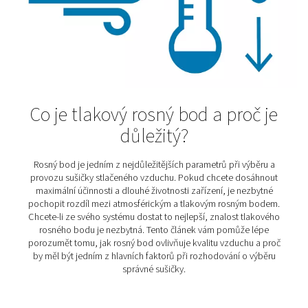
Výhody a využití adsorpčn
sušiček
Když se do systému se stlačeným vzduchem dostane v
následky mohou být drahé — od poškozeného zařízen
ohrožení kvality výroby. Proto se v celé řadě odvětví 
otázka, <i>jestli</i> mít suchý vzduch, ale <i>jak</i> ho
Čistý a suchý vzduch je zkrátka základ. V tomto člá
podíváme na adsorpční sušičky: co to vlastně je, kdy je 
proč hrají klíčovou roli tam, kde se pracuje s vysokými 
kvalitu a spolehlivost.