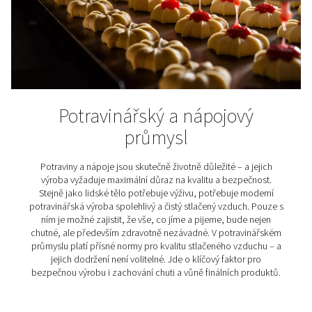
standardů kvality
Kromě zajištění spolehlivosti a integrity vašeho vzdu
systému jsou sušičky stlačeného vzduchu nezbytné pro
norem ISO 8573-1
. Toto mezinárodně uznávané hod
určuje, kolik kontaminantů, včetně vody, smí váš vz
úpravě obsahovat.
Norma specifikuje třídy kvality vzduchu, včetně přija
úrovní TRB. Například třída 1 normy ISO 8537-1 vyžaduj
°C, zatímco třída 4 udává +3 °C.
Kde se používají sušičky
stlačeného vzduchu?