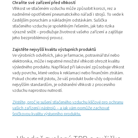
(TRB) od -10 °C do -70 °C.
Pro zachování kontinuálního provozu jsou adsorpční 
vybaveny dvěma sušicími nádobami. První slouží k s
přicházejícího stlačeného vzduchu, zatímco druhá se p
regeneraci vysoušedla. Existují tři typy regeneračních
které naše sušičky používají: regenerace proplachem (
se studenou regenerací"), vyhřívanou regenerací 
dmychadlem.
Membránové
membránové sušičky
využívají osvědčenou technologii s
permeace – tedy řízeného propouštění plynů. V jejich 
těle se nacházejí tisíce dutých polymerových vláken s 
úpravou, které účinně oddělují vodní páru od stlač
vzduchu. Díky této technologii dosahují sušičky stab
rosnému bodu až 3 °C nebo −20 °C při referenční
podmínkách, podle zvoleného modelu. Nabízejí tak po
teploty 32 °C nebo 55 °C, což zajišťuje spolehlivý prov
náročných aplikacích, kde je suchý vzduch naprostou n