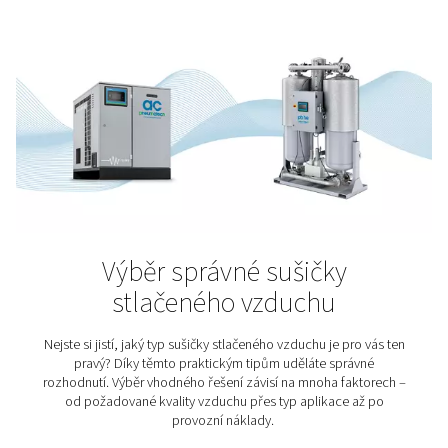
Výroba cementu
Stejně jako cement, i stlačený vzduch je doslova všu
nás. Bez těchto dvou základních pilířů bychom si dneš
dokázali jen těžko představit. Právě proto hraje stlače
klíčovou roli při výrobě cementu. Ale pozor – i zde plat
nároky na kvalitu. Nečištěný stlačený vzduch totiž můž
ovlivnit výsledný produkt a narušit jeho vlastnost