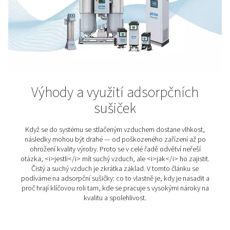
Stejně jako lidské tělo potřebuje výživu, potřebuje m
potravinářská výroba spolehlivý a čistý stlačený vzduch
ním je možné zajistit, že vše, co jíme a pijeme, bude
chutné, ale především zdravotně nezávadné. V potrav
průmyslu platí přísné normy pro kvalitu stlačeného vzd
jejich dodržení není volitelné. Jde o klíčový faktor
bezpečnou výrobu i zachování chuti a vůně finálních p