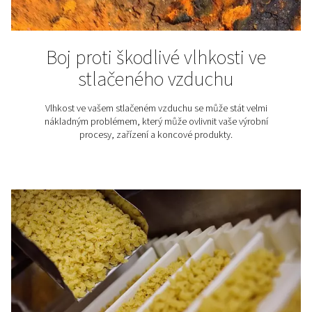
Normy kvality stlačenéh
vzduchu (ISO 8573-1)
Ve světě systémů stlačeného vzduchu hraje kvalita v
klíčovou roli. Tento blogový příspěvek se zaměřuje n
ISO 8573-1, klíčový standard, který definuje kvalitu v
stanovuje měřítko pro systémy stlačeného vzduchu n