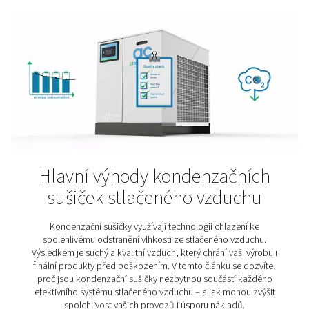
Výběr správné sušičky
stlačeného vzduchu
Nejste si jistí, jaký typ sušičky stlačeného vzduchu je pr
pravý? Díky těmto praktickým tipům uděláte sprá
rozhodnutí. Výběr vhodného řešení závisí na mnoha fak
od požadované kvality vzduchu přes typ aplikace 
provozní náklady.