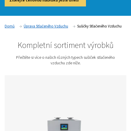
pravděpodobně jste si všimli, že vzduch na výstupu z kompr
nasycený vlhkostí. Je to proto, že voda je na rozdíl od vzdu
nestlačitelná. Množství vlhkosti na jednotku objemu se při st
vzduchu zvyšuje, čímž dochází ke kondenzaci. Naše sušičk
vzduchu jsou nezbytné pro odstranění této vlhkosti, která 
způsobit korozi, problémy s kvalitou a mikroorganismy ve 
vzduchovém systému.
Získejte cenovou nabídku ještě dnes!
Domů
Úprava Stlačeného Vzduchu
Sušičky Stlačené
Kompletní sortiment výro