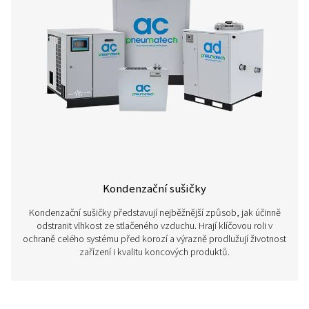
Přečtěte si více o našich různých typech sušiček stl
vzduchu zde níže.