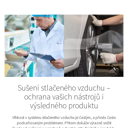
Vzdělávací centrum o sušič
stlačeného vzduchu
Chcete se dozvědět více o jednotlivých typech suš
vzduchových kompresorů? Podívejte se do naší bl
poradny.