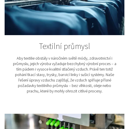
Chraňte své zařízení před vlhkostí
Vlhkost ve stlačeném vzduchu může způsobit korozi, re
nadměrné opotřebení pneumatického nářadí i strojů. T
častějším poruchám a nákladným odstávkám. Sušička
stlačeného vzduchu je spolehlivým řešením, jak tato riz
výrazně snížit – prodlužuje životnost vašeho zařízení a z
jeho bezproblémový provoz.
Zajistěte nejvyšší kvalitu výstupních produktů
Ve výrobních odvětvích, jako je farmacie, potravinářstv
elektronika, může i nepatrné množství vlhkosti ohrozit k
výsledného produktu. Například při lakování způsobuje
vady povrchu, které vedou k reklamaci nebo finančním 
Pokud chcete mít jistotu, že váš produkt bude vždy od
nejvyšším standardům, je odstranění vlhkosti z procesn
vzduchu naprostou nutností.
Zjistěte, proč je sušení stlačeného vzduchu klíčové pro
vašich zařízení i nástrojů – a jak vám pomůže zachovat