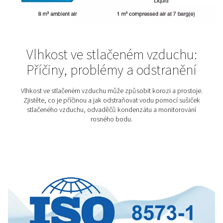
Farmaceutický průmysl
Farmacie patří mezi nejpřísněji regulované obory – a 
Produkty vznikající v těchto provozech pomáhají li
bolesti, zlepšují kvalitu života a často jej i zachraňují. 
mohly plnit svůj účel, je potřeba, aby samotná výroba 
podle mimořádně přísných kvalitativních standardů. A 
začínají u naprosto čistého stlačeného vzduchu