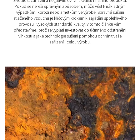
Vlhkost ve stlačeném vzdu
Příčiny, problémy a odstra
Vlhkost ve stlačeném vzduchu může způsobit korozi a 
Zjistěte, co je příčinou a jak odstraňovat vodu pomocí
stlačeného vzduchu, odvaděčů kondenzátu a monito
rosného bodu.