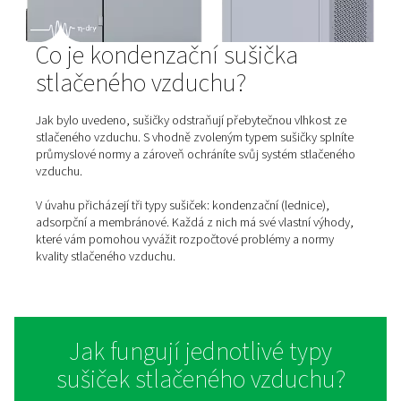
Membránové sušičky
Stlačený vzduch bez úpravy obsahuje vlhkost – a ta mů
ohrozit celé pneumatické systémy, zařízení i výsledné 
Aby nedocházelo k poškození technologie ani ke zhoršen
výroby, je nutné vlhkost spolehlivě odstranit. Právě k to
membránové sušičky, které využívají princip tzv. sele
permeace. Díky tomu zajistí sušení stlačeného vzduchu 
která splňuje požadované standardy kvality.