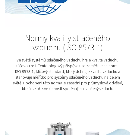
Potravinářský a nápojov
průmysl
Potraviny a nápoje jsou skutečně životně důležité – a 
výroba vyžaduje maximální důraz na kvalitu a bezpe