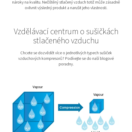
Textilní průmysl
Aby textilie obstály v náročném světě módy, zdravotni
průmyslu, jejich výroba vyžaduje bezchybný výrobní pr
tím pádem i vysoce kvalitní stlačený vzduch. Právě ten
pohání tkací stavy, trysky, barvicí linky i sušicí systém
řešení úpravy vzduchu zajišťují, že vzduch splňuje p
požadavky textilního průmyslu – bez vlhkosti, oleje
prachu, které by mohly ohrozit citlivé procesy.