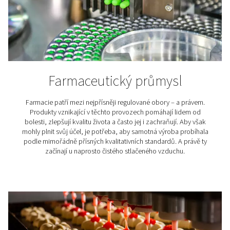
špičkovou kvalitu výstupního produktu.
Vhodně zvolený TRB a suši
pro vaši aplikaci
Tlakový rosný bod (TRB)
se používá k určení množství
stlačeném vzduchu. V podstatě se jedná o teplotu, př
dochází ke kondenzaci vodní páry při nastaveném pr
tlaku. Nízké hodnoty TRB znamenají menší množství vlh
stlačeném vzduchu.
Splnění průmyslových