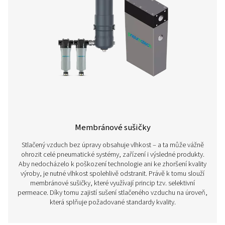
Adsorpční sušičky
Adsorpční sušičky, známé také jako sušičky s regenero
sušidlem, představují spolehlivé řešení pro dosažení
vzduchu bez zbytkové vlhkosti. Při průchodu vzduchu n
přes speciální porézní médium – adsorbent – dochází k
záchytu molekul vody. Výsledkem je maximálně suché p
vhodné pro citlivé aplikace a technologie.