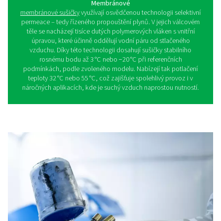
Co je kondenzační sušička
stlačeného vzduchu?
Jak bylo uvedeno, sušičky odstraňují přebytečnou vlhko
stlačeného vzduchu. S vhodně zvoleným typem sušičky 
průmyslové normy a zároveň ochráníte svůj systém stl
vzduchu.
V úvahu přicházejí tři typy sušiček: kondenzační (lednice
adsorpční a membránové. Každá z nich má své vlastní 
které vám pomohou vyvážit rozpočtové problémy a no
kvality stlačeného vzduchu.