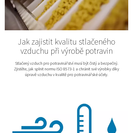
světě. Pochopení této normy je zásadní pro průmyslová
která se při své činnosti spoléhají na stlačený vzd