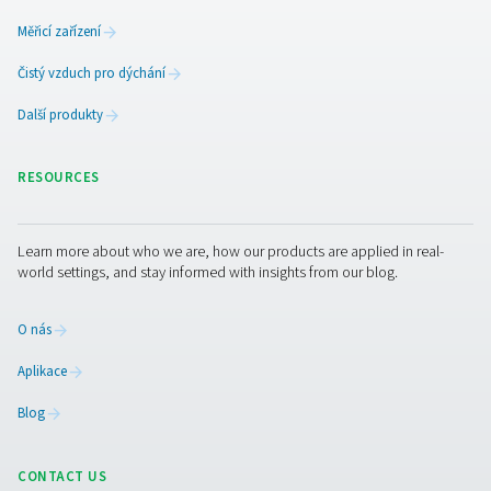
aplikaci
Filtry
jsou klíčovým prvkem při úpravě stlačeného vzduc
Spolehlivě zachycují pevné částice, olej i vlhkost, čímž 
vaše zařízení a kvalitu výstupních produktů.
V naší nabídce najdete kompletní sortiment koalescenč
částicových a filtrů pro odstranění olejových par. Nechyb
specializovaná filtrace pro dýchací vzduch, sterilní apli
procesní prostředí nebo řešení bez obsahu silikonu – id
volba pro náročné provozy s důrazem na čistotu a bezp
TEXTILE INDUSTRY
APPLICATION BRO