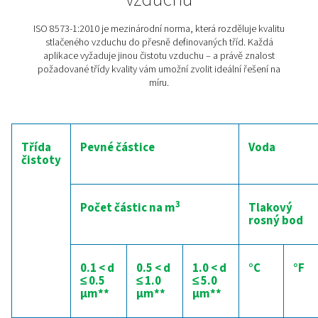
technologie. A to znamená vyšší efektivitu, nižší nák
spolehlivější výrobu.
Perfektně suchý vzduch? V
jak na to
Pokud se vlhkost ve stlačeném vzduchu ponechá bez o
může způsobit vážné škody a nečekané odstávky vý
Spolehlivý systém sušení vám s tímto rizikem pomůže
bojovat. Nadměrná vlhkost totiž vede k rezavění pneu
prvků a pohyblivých částí strojů, což snižuje jejich př
zkracuje životnost. Zamrzání v řídicích vedeních? I 
důsledek vlhkého vzduchu, který může způsobit ucpán
a selhání zařízení. A tím to nekončí. Korozí trpí i měřicí p
což vede k chybným údajům a výpadkům ve výrobě.
sušička vzduchu
zaručí, že se do vašich zařízení dost
suchý, spolehlivý stlačený vzduch. Díky tomu vaše tec