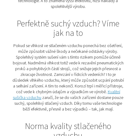
vzduchu v textilní výrob
Bez úpravy obsahuje stlačený vzduch vlhkost, částice 
oleje. Tyto nečistoty mohou výrazně snížit kvalitu vašich 
pokud s nimi přijdou do kontaktu. Nejde ale jen o k
produkt – znečištěný vzduch může poškodit stroje, z
poruchy a narušit celý výrobní proces. Abyste těmto 
předešli, je nezbytné stlačený vzduch upravit ještě př
použitím.
Naštěstí existují spolehlivá technologická řešení, jak
vyčistit na požadovanou úroveň kvality. Prach a pevné
zachytí
filtry
, vlhkost a vodu odstraní
dochlazovače
a
odlučovače vody
,
odvoděče kondenzátu
a další filtrač
Zbytkový olej? Ten lze účinně eliminovat pomocí spec
filtrů, uhlíkových věží nebo – pokud to provoz vyžad
použitím bezolejového kompresoru třídy 0. Správně 
úprava vzduchu tak chrání nejen samotné produkty, al