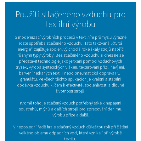
nejvýznamnějším odvětvím světové ekonomiky. A stej
jsou textilie nedílnou součástí našich životů, je stejně dů
kvalitní stlačený vzduch pro jejich výrobu. Aby výroba
spolehlivě a textilie odpovídaly nejvyšším nárokům na kv
třeba zajistit bezchybnou
úpravu stlačeného vzduchu
. 
vstupují do hry profesionální řešení úpravy vzduchu,
zaručují, že stlačený vzduch splňuje přísné normy a je p
i pro nejnáročnější textilní aplikace.
Použití stlačeného vzduchu
textilní výrobu
S modernizací výrobních procesů v textilním průmyslu
roste spotřeba stlačeného vzduchu. Tato takzvaná „
energie“ zajišťuje spolehlivý chod široké škály strojů
různými typy výroby. Bez stlačeného vzduchu si dnes