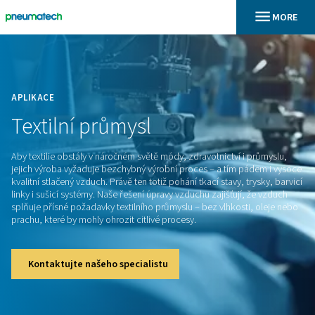
En
Domů
APLIKACE
Textilní
průmysl
Aby textilie obstály v náročném světě módy, zdravotnictví i 
jejich výroba vyžaduje bezchybný výrobní proces – a tím pá
kvalitní stlačený vzduch. Právě ten totiž pohání tkací stavy, t
linky i sušicí systémy. Naše řešení úpravy vzduchu zajišťují,
splňuje přísné požadavky textilního průmyslu – bez vlhkosti
prachu, které by mohly ohrozit citlivé procesy.