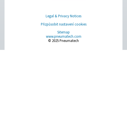
pomůžeme najít to nejlepší řešení.
Kontaktujte naše specialisty na úpravu vzduc
Pure Air . Pure Gas
PRODUCTS
Browse our wide selection of products tailored to support 
compressed air and gas needs, from essential equipment to
solutions.