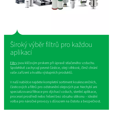
Sušička, která splňuje potře
textilní výroby
Pokud to s kvalitou stlačeného vzduchu myslíte vážně,
by ve vašem systému chybět spolehlivá sušička. V textil
průmyslu, kde se na bezchybný provoz spoléhá každý 
výroby, je ideální volbou
adsorpční sušička řady PB
:
Čistý vzduch
: Získejte vysoce čistý stlačený vzdu
s konzistentním tlakovým rosným bodem, který plně
odpovídá požadavkům normy ISO 8573-1:2010 pro tří
3.
Úspora provozních nákladů
: Tento model je navr
s ohledem na maximální účinnost, díky čemuž dlouh