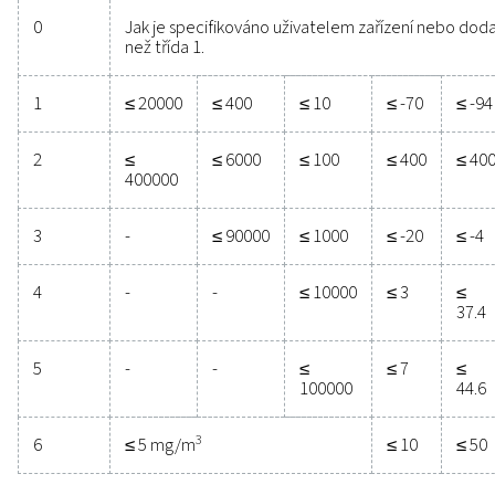
běží efektivně, přesně a bez výpadků – tak, jak ma
Norma kvality stlačenéh
vzduchu
ISO 8573-1:2010 je mezinárodní norma, která rozděluje
stlačeného vzduchu do přesně definovaných tříd. 
aplikace vyžaduje jinou čistotu vzduchu – a právě z
požadované třídy kvality vám umožní zvolit ideální ře
míru.
Třída
Pevné částice
čistoty