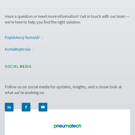
Textile industry a
treatment appli
brochure
5 MB
PDF
Spojte se s námi
Hledáte spolehlivé a plně kompatibilní vybavení pro úp
vzduchu? Na jednom místě si můžete vybrat vše potřeb
sušiček a filtrů až po odlučovače kondenzátu a separáto
voda. Naše řešení zajišťují vysokou kvalitu stlačeného v
hladký provoz celé technologie. V textilní výrobě záleží 
každém detailu. Potřebujete poradit s výběrem správn
systému pro vaši aplikaci? Spojte se s námi – rádi vám