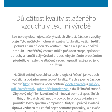
představit technologie jako je tkaní pomocí vzduch
trysek, výroba syntetických vláken, texturování přízí, n
barvení netkaných textilií nebo pneumatická doprav
granulátu. Ve všech těchto aplikacích je kvalitní a sta
dodávka vzduchu klíčem k efektivitě, spolehlivosti a
životnosti strojů.
Kromě toho je stlačený vzduch potřebný také k nap
soustruhů, mlýnů a dalších strojů pro zpracování d
výrobu příze a další.
V neposlední řadě hraje stlačený vzduch důležitou roli př
velkého objemu odpadních vod, které vznikají při v
textilu.
Důležitost kvality stlačen