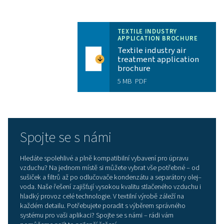
snižuje spotřebu energie a šetří vaše provozní výdaje.
Spolehlivost
: Díky vlastní výrobě klíčových komp
robustní konstrukci jsou tyto adsorpční sušičky navrže
aby pracovaly bez výpadků i v nejnáročnějším provoz
Minimalizují prostoje výroby, a tím šetří čas i náklady.
Dlouhé servisní intervaly
: Sušičky řady PB jsou p
k okamžitému použití – osazené kvalitními a odolným
komponenty i výkonným adsorpčním materiálem s dl
životností.