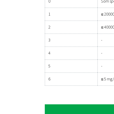
ISO 8573-1:2010 er den int
Renhedsklasse