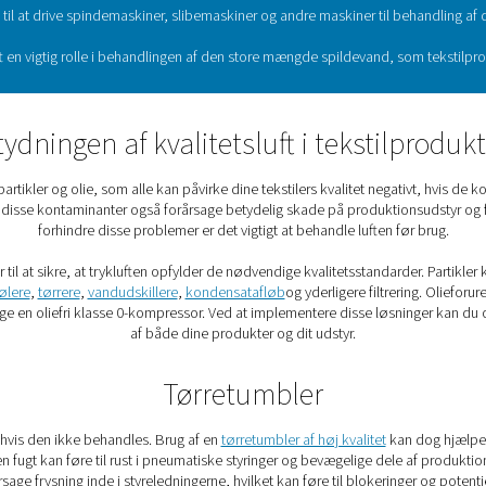
Brugen af trykluft til t
en af produktionsprocesserne stiger forbruget af trykluft i teks
roduktionsprocesser. Her er blot nogle af dem: luftstrålevævning,
woven tekstiler, pneumatisk trans
brug for trykluft til at drive spindemaskiner, slibemaskiner og
ig spiller trykluft en vigtig rolle i behandlingen af den store
Betydningen af kvalitetsluft
ndeholder fugt, partikler og olie, som alle kan påvirke dine teks