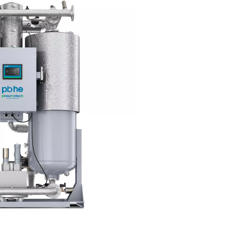
andøren og strengere end klasse 1.
≤ -70
≤ -94
≤ 0,01
≤ -40
≤ -40
≤ 0,1
≤ -20
≤ -4
≤ 1
≤ 3
≤ 37,4
≤ 5
≤ 7
≤ 44,6
-
≤ 10
≤ 50
-