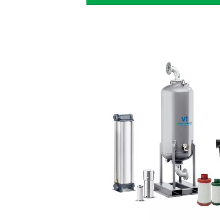
Tørretumblere
tekstilproduk
Opnåelse af trykluft af høj k
tekstilvirksomheder er Pn
løsning:
Ren luft
: Du får trykl
opfylder kravene i ISO 857
Driftsbesparelser
: P