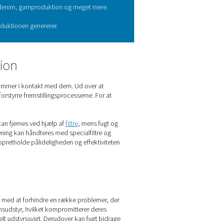
ekstilproduktion
tilproduktionen. Det såkaldte "fjerde" værktøj holder alle typer
 fremstilling af syntetiske fibre, teksturering, vikling og farvni
port af PET-chips.
 andre maskiner til behandling af denim, garnproduktion og mege
 mængde spildevand, som tekstilproduktionen genererer.
 i tekstilproduktion
tilers kvalitet negativt, hvis de kommer i kontakt med dem. Ud o