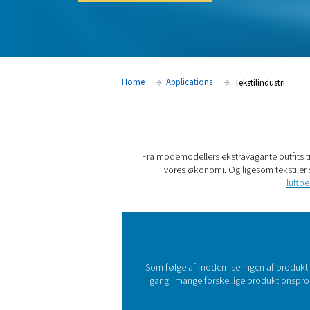
nødvendige kvalitetskrav.
Kontakt vores eksperter
Home
Applications
Teks
Fra modemodellers ekstravag
vores økonomi. Og lige