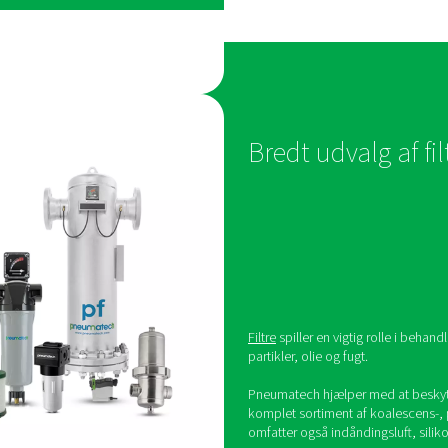
n, der opfylder
tionens behov
valitet starter med den rigtige tørrer. For
eumatech
PB adsorptionstørreren
den ideelle
uft af høj renhed med et pålideligt trykdugpunkt, der
3-1:2010 klasse 1, 2 og 3.
B tilbyder brancheførende effektivitet til at holde