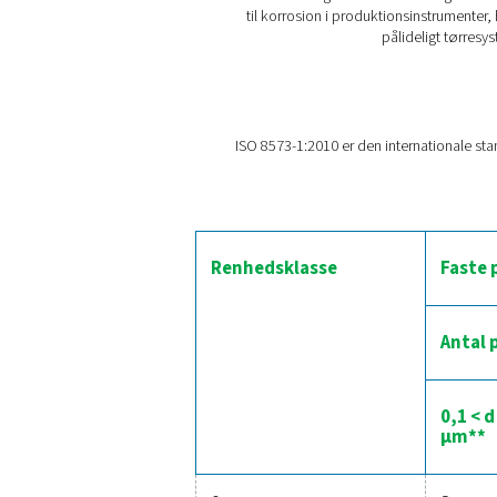
kompromittere produktin
Heldigvis findes der forske
vand effektivt håndter
kulstoftårne eller eliminer
Især fugt kan forårsage be
kan forstyrre produkti
funktionalitet og levetid. D
til korrosion i produktio
på