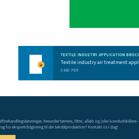
 nede.
 være deres interne komponenter og holdbare
 med den højeste pålidelighed for at minimere
ller
: PB-tørrere leveres klar til brug med
et og lang levetid samt tørremiddel.
Br