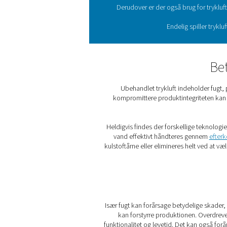
Som følge af modernisering
gang i mange forskellige p
Derudover er der også 
Endel
Ubehandlet trykluft i