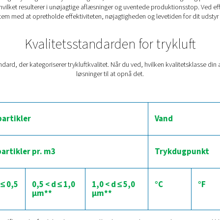
tegriteten kan disse kontaminanter også forårsage betydelig sk
forhindre disse problemer er det vigtigt a
llige teknologier til at sikre, at trykluften opfylder de nødvendi
es gennem
efterkølere
,
tørrere
,
vandudskillere
,
kondensatafløb
o
es helt ved at vælge en oliefri klasse 0-kompressor. Ved at imp
af både dine produkter og 
Tørretumb
tydelige skader, hvis den ikke behandles. Brug af en
tørretumbler
onen. Overdreven fugt kan føre til rust i pneumatiske styringer
et kan også forårsage frysning inde i styreledningerne, hvilket k
nsinstrumenter, hvilket resulterer i unøjagtige aflæsninger og uve
lideligt tørresystem med at opretholde effektiviteten, nøjagtigh
Kvalitetsstandarden 