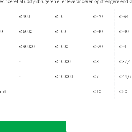
ernationale standard, der kategoriserer trykluftkvalitet. Når du 
løsninger til at opnå
Faste partikler
Antal partikler pr. m3
0,1 < d ≤ 0,5
0,5 < d ≤ 1,0
1,0 < d ≤ 5,
μm**
μm**
μm**