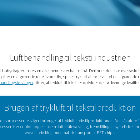
tilindustri
Luftbehandling til tek
ante outfits til babydragter – næsten alle mennesker har tøj på. 
som tekstiler spiller en afgørende rolle i vores liv, spiller try
luftbehandlingsløsninger
sikrer, at trykluft til teksti