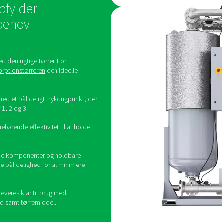
Som specificeret af udstyrsbrugeren eller lever
≤ 20000
≤ 400
≤ 10
≤ 400000
≤ 6000
≤ 100
-
≤ 90000
≤ 1000
-
-
≤ 10000
-
-
≤ 100000
≤ 5 mg/m3