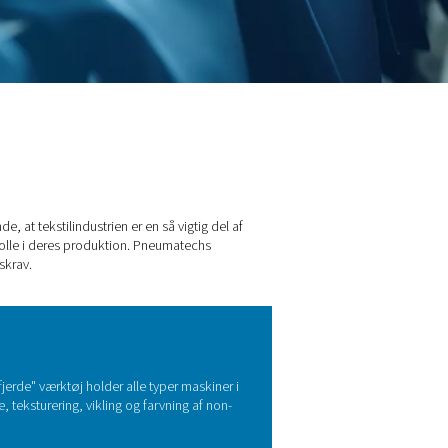
stilindustrien
Derfor er det ikke overraskende, at tekstilindustrien er en så v
kluft af høj kvalitet en afgørende rolle i deres produktion. Pneum
ler opfylder de nødvendige kvalitetskrav.