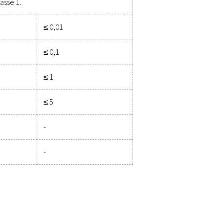
ved, hvilken kvalitetsklasse din applikation kræver, kan du finde
 det.
Vand
Olie i alt
Trykdugpunkt
Koncentrer
0
°C
°F
mg/m3