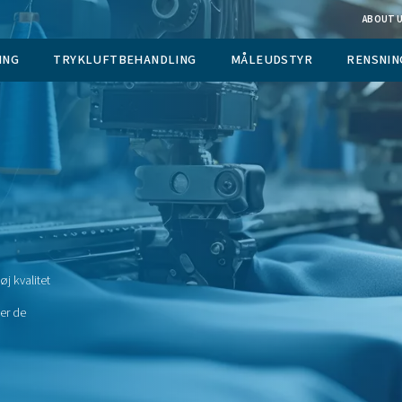
 GASGENERERING
TRYKLUFTBEHANDLING
M
ri
, og trykluft af høj kvalitet
ion. Pneumatechs
l tekstiler opfylder de