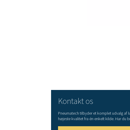
dine energiomkostninger
Pålidelighed
: Takket
design leveres PB-tørrere
produktionsnedetid.
Lange serviceinterva
komponenter af høj kvalit