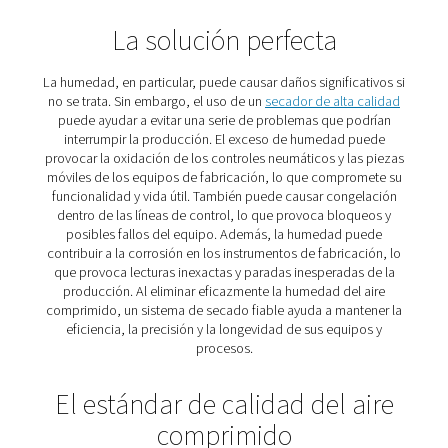
El aire comprimido sin tratar contiene humedad, partí
aceite, todo lo cual puede afectar negativamente a la c
sus textiles si entran en contacto con ellos. Ademá
comprometer la integridad del producto, estos conta
también pueden causar daños significativos en el eq
producción e interrumpir los procesos de fabricación
evitar estos problemas, es esencial tratar el aire antes d
Afortunadamente, hay varias tecnologías disponible
garantizar que el aire comprimido cumpla con los está
calidad necesarios. Las partículas se pueden eliminar 
filtros
, mientras que la humedad y el agua se gesti
eficazmente a través de
refrigeradores
posteriores,
se
separadores de agua
,
drenajes de condensado
y fil
adicional. La contaminación por aceite se puede abo
filtros especializados y torres de carbono o eliminar
completo optando por un compresor exento de aceite 
0. Al implementar estas soluciones, puede mantener la f
y eficiencia de sus productos y equipos.