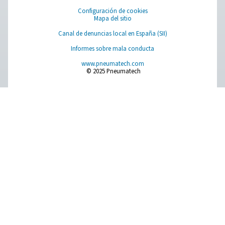
Pure Air . Pure Gas
PRODUCTS
Browse our wide selection of products tailored to support 
compressed air and gas needs, from essential equipment to
solutions.
Generación de nitrógeno in situ