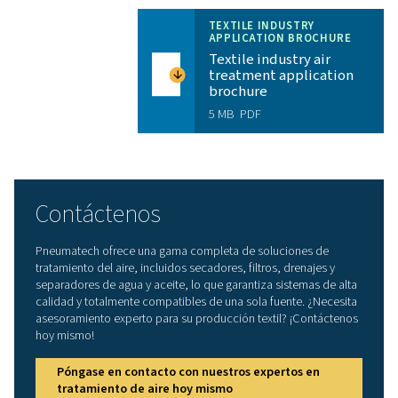
Ahorro de costes operativos
: El PB ofrece una e
líder en la industria para mantener bajos sus costes
energéticos.
Fiabilidad
: Gracias a sus componentes internos y 
diseño duradero, los secadores PB ofrecen la máxim
fiabilidad para minimizar el tiempo de inactividad de 
producción.
Largos intervalos de servicio
:Los secadores PB 
entregan listos para su uso, con componentes de alta
y larga vida útil y desecante.