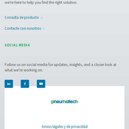
brochure
5 MB
PDF
Contáctenos
Pneumatech ofrece una gama completa de soluciones 
tratamiento del aire, incluidos secadores, filtros, drenaj
separadores de agua y aceite, lo que garantiza sistemas
calidad y totalmente compatibles de una sola fuente. ¿
asesoramiento experto para su producción textil? ¡Con
hoy mismo!
Póngase en contacto con nuestros expertos e
tratamiento de aire hoy mismo