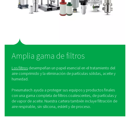
La secaor frigorífico que
satisface las necesidades de
producción textil
Lograr aire comprimido de calidad comienza con el se
adecuado. Para las empresas textiles, el
Secador de ad
PB
de Pneumatech es la solución ideal:
Aire limpio
: Obtiene aire comprimido de alta pur
un punto de rocío a presión fiable que cumple con lo
requisitos de la norma ISO 8573-1:2010 Clase 1, 2 y 3.