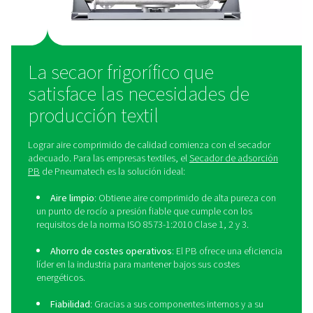
3
-
≤
≤ 1000
≤
90000
-20
4
-
-
≤
≤ 3
10000
5
-
-
≤
≤ 7
100000
6
≤ 5 mg/m3
≤
10