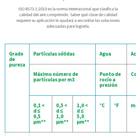
La solución perfecta
La humedad, en particular, puede causar daños signific
no se trata. Sin embargo, el uso de un
secador de alta
puede ayudar a evitar una serie de problemas que p
interrumpir la producción. El exceso de humedad 
provocar la oxidación de los controles neumáticos y la
móviles de los equipos de fabricación, lo que compr
funcionalidad y vida útil. También puede causar cong
dentro de las líneas de control, lo que provoca bloq
posibles fallos del equipo. Además, la humedad p
contribuir a la corrosión en los instrumentos de fabrica
que provoca lecturas inexactas y paradas inesperada
producción. Al eliminar eficazmente la humedad del
comprimido, un sistema de secado fiable ayuda a man
eficiencia, la precisión y la longevidad de sus equi
procesos.