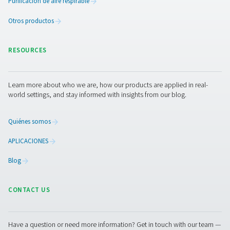
Amplia gama de filtros
Los filtros
desempeñan un papel esencial en el tratamie
aire comprimido y la eliminación de partículas sólidas, 
humedad.
Pneumatech ayuda a proteger sus equipos y productos 
con una gama completa de filtros coalescentes, de part
de vapor de aceite. Nuestra cartera también incluye filt
aire respirable, sin silicona, estéril y de proceso.
TEXTILE INDUSTRY
APPLICATION BRO
Textile industry a
treatment appli