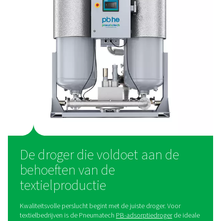
0
Zoals gespecificeerd doo
apparatuur en strenger d
1
≤ 20000
≤ 400
2
≤
≤ 6000
400000
3
-
≤ 90000
4
-
-
5
-
-