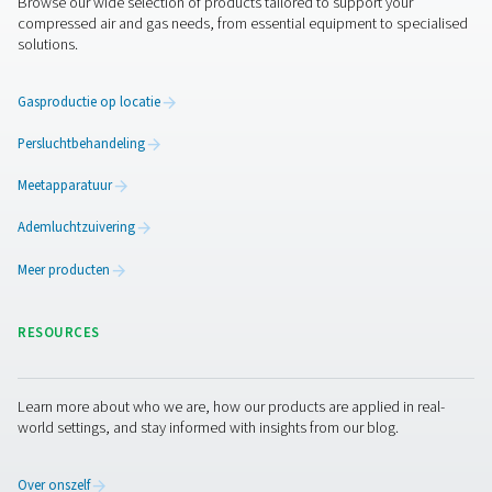
Een breed scala aan filters
Filters
spelen een essentiële rol bij de behandeling van 
en de verwijdering van vaste deeltjes, olie en vocht.
Pneumatech helpt uw apparatuur en eindproducten te
beschermen met een volledig assortiment coalescentie-
deeltjes- en oliedampfilters. Ons portfolio omvat ook
ademlucht-, siliconenvrije, steriel en procesfiltratie.