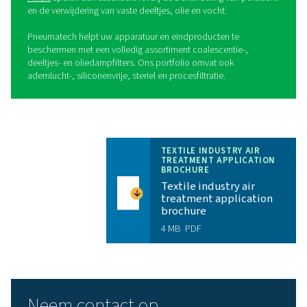
oplossing:
Schone lucht
: u krijgt zeer zuivere perslucht met 
betrouwbaar drukdauwpunt dat voldoet aan de vereis
ISO 8573-1:2010 klasse 1, 2 en 3.
Besparingen op bedrijfskosten
: de PB biedt
toonaangevende efficiëntie om uw energiekosten laag
houden.
Betrouwbaarheid
: Dankzij de interne component
duurzame ontwerp bieden PB-drogers de hoogste
betrouwbaarheid om productiestilstand tot een mini
beperken.
Lange onderhoudsintervallen
: PB-drogers word
gebruiksklaar geleverd, met hoogwaardige en duurz
componenten en droogmiddel.