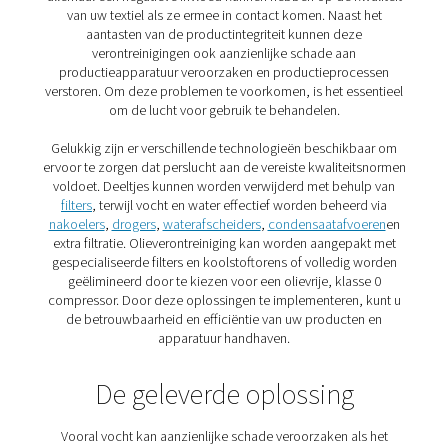
denim, garenproductie en meer aan te drijven.
Tot slot speelt perslucht een belangrijke rol bij de beh
van de grote hoeveelheid afvalwater die de textielpr
genereert.
Het belang van kwaliteitsluc
de textielproductie
Onbehandelde perslucht bevat vocht, deeltjes en oli
allemaal een negatieve invloed kunnen hebben op de k
van uw textiel als ze ermee in contact komen. Naas
aantasten van de productintegriteit kunnen dez
verontreinigingen ook aanzienlijke schade aan
productieapparatuur veroorzaken en productieproc