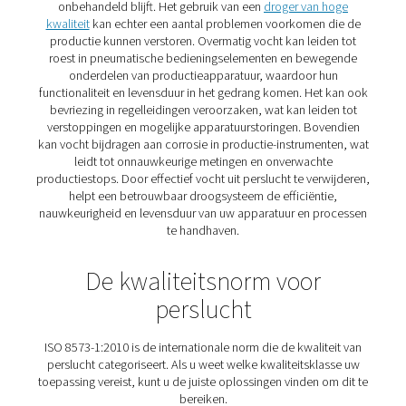
verstoren. Om deze problemen te voorkomen, is het es
om de lucht voor gebruik te behandelen.
Gelukkig zijn er verschillende technologieën beschik
ervoor te zorgen dat perslucht aan de vereiste kwalite
voldoet. Deeltjes kunnen worden verwijderd met beh
filters
, terwijl vocht en water effectief worden behee
nakoelers
,
drogers
,
waterafscheiders
,
condensaatafv
extra filtratie. Olieverontreiniging kan worden aangep
gespecialiseerde filters en koolstoftorens of volledig
geëlimineerd door te kiezen voor een olievrije, klas
compressor. Door deze oplossingen te implementeren,
de betrouwbaarheid en efficiëntie van uw producte
apparatuur handhaven.
De geleverde oplossing
Vooral vocht kan aanzienlijke schade veroorzaken al