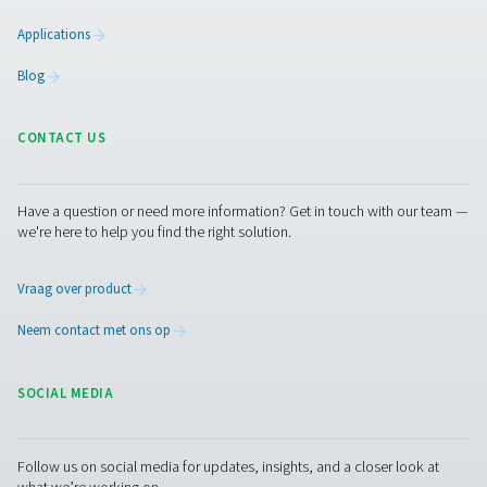
TEXTILE INDUSTRY 
TREATMENT APPLI
BROCHURE
Textile industry a
treatment appli
brochure
4 MB
PDF
Neem contact op
Pneumatech biedt een compleet assortiment
luchtbehandelingsoplossingen, waaronder drogers, filte
afvoeren en (olie-)waterafscheiders – voor hoogwaardig