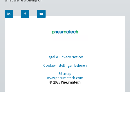
volledig compatibele systemen uit één hand. Hebt u de
advies nodig voor uw textielproductie? Neem contact m
op!
Neem vandaag nog contact op met onze
luchtbehandelingsexperts
Pure air. Pure Gas
PRODUCTS