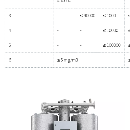
ISO 8573-1:2010 is de internationale norm die de kwali
perslucht categoriseert. Als u weet welke kwaliteitskl
toepassing vereist, kunt u de juiste oplossingen vinden 
bereiken.
Zuiverheidsklasse
Vaste deeltjes
Aantal deeltjes per 
0,1 < d
0,5 < d
≤ 0,5
≤ 1,0
μm**
μm**