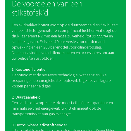
systeem dat is ontworpen om zeer zuivere stikstof dir
plaatse te produceren. Hij is gebouwd op een comp
robuust frame op een skid en integreert alle essent
componenten, waaronder een luchtcompressor
luchtbehandelingssysteem, Pressure Swing Adsorption
stikstofgenerator, hogedrukbooster en opslagtanks, in 
and-play-oplossing.