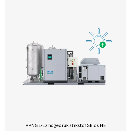
PPNG 1-12 hogedruk stikstof Skids H
De PPNG skid HE is het alles-in-één, plug-and-pl
stikstofopwekkingssysteem dat is ontworpen om cons
stikstof onder hoge druk te leveren en tegelijkertijd
energieverbruik en de installatietijd tot een minimum te