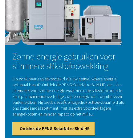
op locatie biedt volledige controle over de toevoer.
4. Geen logistiek
Zeg vaarwel tegen het monitoren van je N2-voorraad en 
volgen en afhandelen van leveringen.
5. Compacte opstelling
Alle componenten zijn ontworpen in de meest compact
vooraf in bedrijf gestelde opstelling.
Hoe werkt een stikstofski
Het proces begint met de productie van perslucht, gev
filtratie en droging om verontreinigingen te verwijder
gereinigde lucht komt vervolgens in het PSA-systeem t