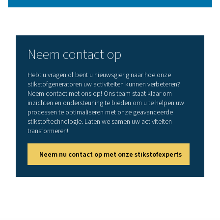
waar stikstof wordt gescheiden van zuurstof met beh
gespecialiseerde adsorptiematerialen. Tot slot wordt de
onder hoge druk opgeslagen voor later gebruik of rech
geleverd aan toepassingen die een ononderbroken t
vereisen.
Op skids gemonteerde oplossingen stroomlijnen de inst
verkleinen de voetafdruk en elimineren de noodzaa
complexe externe leidingen en meerdere
apparatuuropstellingen, waardoor ze ideaal zijn v
industrieën die een betrouwbare, zeer efficiënte stikst
met minimaal onderhoud nodig hebben.