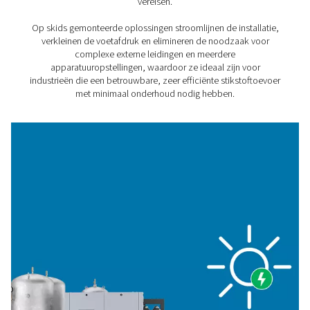
van een stikstofgenerator en comprimeert lucht en verh
druk, genereert N2 met een hoge zuiverheid (tot 99,999
slaat het gas op. Er is een 40 bar-versie voor on-demand
opwekking en een 300 bar-model voor cilinderopslag.
Daarnaast vindt u verschillende maten en accessoires 
uw behoeften te voldoen.
1. Kostenefficiëntie
Gebouwd met de nieuwste technologie, wat aanzienlijk
besparingen op energiekosten oplevert. U geniet van la
kosten per eenheid gas.
2. Duurzaamheid
Een skid is ontworpen met de meest efficiënte apparatu
minimaliseert het energieverbruik. U elimineert ook de
transportemissies van gasleveringen.
3. Betrouwbare stikstoftoevoer
U hoeft niet te vertrouwen op externe leveranciers. Op