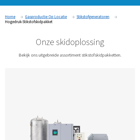
een compressor met variabele snelheidsregeling (VSD), een
hogedrukbooster, een hoogwaardige PSA-stikstofgenerator
behandeling. Het heeft alles wat u nodig hebt voor uw eigen
zodat u geen gas hoeft aan te kopen en te leveren. Hieronde
een N2-systeem werkt en welke voordelen het heeft.
Neem contact met ons op voor een offerte!
Home
Gasproductie Op Locatie
Stikstofgeneratoren
Hogedruk-Stikstofskidpakket
Onze skidoplossing
Bekijk ons uitgebreide assortiment stikstofskidpakk