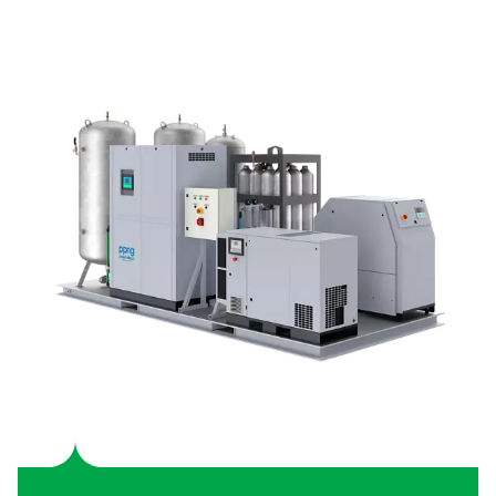
PPNG 1-12 hogedruk stikstof Skids H
De PPNG SolarNitro skid HE is een alles-in-één stikstof
solar-ready PLC-besturing en 300 bar opslag. Verl
energiekosten en koolstofvoetafdruk met slimme, on-s
opwekking.
Wat is een stikstofskid?
Een stikstofopwekkingssysteem is een zelfstandig, alle