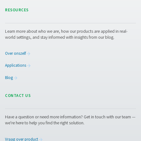
Zonne-energie gebruiken vo
slimmere stikstofopwekking
Op zoek naar een stikstofskid die uw hernieuwbare ene
optimaal benut? Ontdek de PPNG SolarNitro Skid HE, e
alternatief voor zonne-energie waarmee u de stikstofpr
kunt plannen rond overtollige zonne-energie of stroomt
buiten pieken. Hij biedt dezelfde hogedrukbetrouwbaar
ons standaardassortiment, met als extra voordeel lager
energiekosten en minder impact op het milieu.
Ontdek de PPNG SolarNitro Skid HE