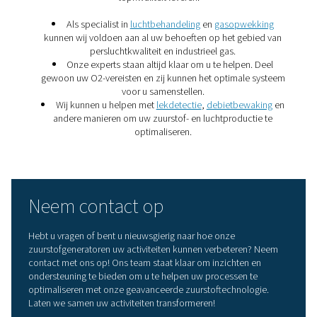
Stop met zuurstof kopen, b
zelf zuurstof te producer
Genereer zuurstof ter plaatse met betrouwbare P
technologie, verlaag de kosten, controleer de zuiver
garandeer een 24/7-toevoer voor soepelere, efficië
activiteiten.