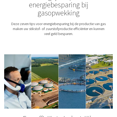
waterbehandelingsprocessen wordt gebruikt – v
toepassingen op drinkwater, zwembaden en aquar
aquacultuur en de voedsel- en farmaceutische sector. 
virussen en bacteriën, verwijdert chemicaliën en verbe
waterkwaliteit.
O2-kenniscentrum
Wilt u meer weten over zuurstoftoepassingenen -gener
Bekijk onze blog bibliotheek.