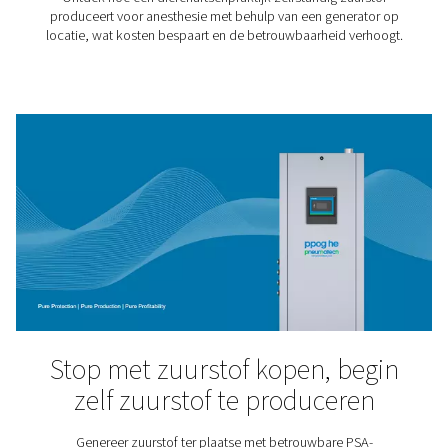
Hyperbare zuurstoftherap
Hyperbare zuurstoftherapie is een steeds populairder
behandeling voor diverse verwondingen en ziekten 
multiple sclerose tot sportverwondingen. Patiënten 
gewoonlijk ongeveer een uur door in een drukkamer 
zuurstof van hoge zuiverheid door een masker ade