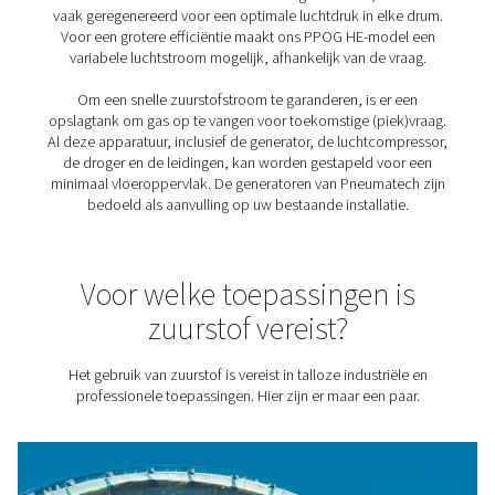
vergelijking met leveringen door derden).
1. Kostenefficiëntie
Door uw eigen zuurstof te produceren met de zuiverheid
nodig hebt, kunt u de gaskosten aanzienlijk verlagen. D
per eenheid O2 zijn 50-90% lager met de PPOG HE-gene
van Pneumatech in vergelijking met zuurstof in flessen o
vloeibare zuurstof.
2. Duurzaamheid
Elimineer transportemissies die worden gegenereerd do
zuurstofleveringen. Bovendien zijn de oplossingen van
Pneumatech voor stroomopwekking op locatie supereffi
waardoor uw energieverbruik en ecologische voetafdru
worden geminimaliseerd. Onze
PPOG HE-generator
is
bijvoorbeeld 30% efficiënter dan traditionele
zuurstofgeneratoren.
3. Een betrouwbare O2-toevoer