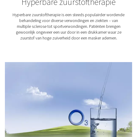
Aquacultuur
Aquacultuur verwijst naar de teelt van waterorganisme
(voornamelijk) vissen, schaaldieren en algen. Deze g
industrie heeft het potentieel om een antwoord te zij
toenemende voedselvraag in de wereld. Zuurstof spe
sleutelrol in de aquacultuur, omdat het vissen in leven 
houdt.