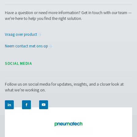
Over het algemeen is het kosteneffectief om te invester
industriële zuurstofgenerator op locatie. Als u zuurstof i
of vloeibare zuurstof gebruikt, kunt u 50-90% per een
besparen.