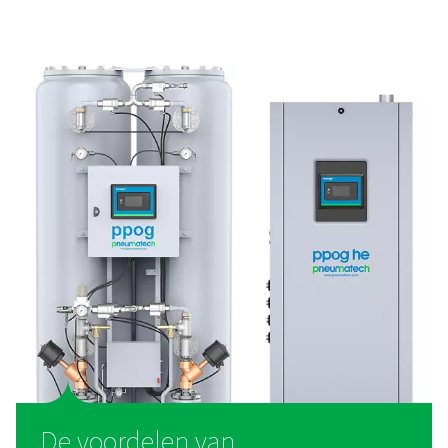
PPOG 1-137 PSA zuurstofgeneratoren
De PPOG 1-137 zorgt voor een betrouwbare zuurstofpro
locatie met behulp van PSA-technologie. Het levert zuu
een hoge zuiverheid, lagere kosten en een kleinere eco
voetafdruk, en biedt superieure efficiëntie en duurzaamh
slim alternatief voor gascilinders.
Wat is een zuurstofgenerat
Een zuurstofgenerator werkt met perslucht en scheidt