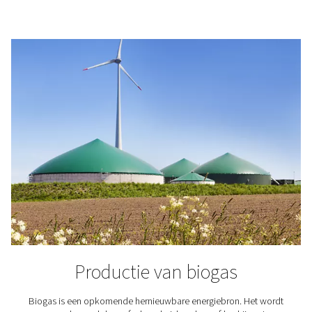
die in normale lucht wordt aangetroffen.
Binnen dit systeem worden de drums gebruikt om een 
gasproductie te handhaven en het energieverbruik
minimaliseren. Wanneer stikstof wordt gescheiden, wo
vaak geregenereerd voor een optimale luchtdruk in el
Voor een grotere efficiëntie maakt ons PPOG HE-mod
variabele luchtstroom mogelijk, afhankelijk van de v
Om een snelle zuurstofstroom te garanderen, is er
opslagtank om gas op te vangen voor toekomstige (pie
Al deze apparatuur, inclusief de generator, de luchtco
de droger en de leidingen, kan worden gestapeld vo
minimaal vloeroppervlak. De generatoren van Pneumat
bedoeld als aanvulling op uw bestaande installati
Voor welke toepassingen 