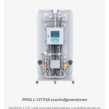
PPOG 2-18 HE PSA-zuurstofgenerator
De PPOG 2-18 HE levert het zuurstofvolume, de zuiverh
betrouwbaarheid die u nodig hebt tegen een enorm lage
en een kleinere ecologische voetafdruk.