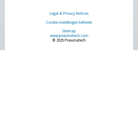
Het juiste hulpgas kiezen 
lasersnijden: stikstof of zuu
Bij lasersnijden en andere industriële processen is de 
het hulpgas cruciaal om optimale resultaten te bereiken.
en zuurstof worden vaak gebruikt als hulpgassen, elk
eigen unieke eigenschappen en toepassingen. Als 
kenmerken van beide gassen begrijpt, kunt u een welo
beslissing nemen om nauwkeurigheid, efficiëntie
kosteneffectiviteit in uw activiteiten te garandere
Pneumatech
zuurstofopwekkingsdienste