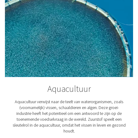
U hoeft niet te vertrouwen op externe leveranciers. Op
op locatie geeft u volledige controle over uw zuurstofbr
4. Geen logistiek
Zeg vaarwel tegen het monitoren van uw O2-logistiek, h
samenwerken met leveranciers en het faciliteren van lev
Hoe werkt een
zuurstofgenerator?
De meest voorkomende typen machines die zuurstof l
worden PSA-generatoren (Pressure Swing Adsorption) 
Gewoonlijk bestaat deze uit twee zeoliet adsorptiecilin
drukverhoging en scheiden ze de 78% stikstof en 21% 