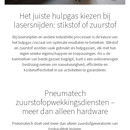
produceert voor anesthesie met behulp van een gener
locatie, wat kosten bespaart en de betrouwbaarheid v