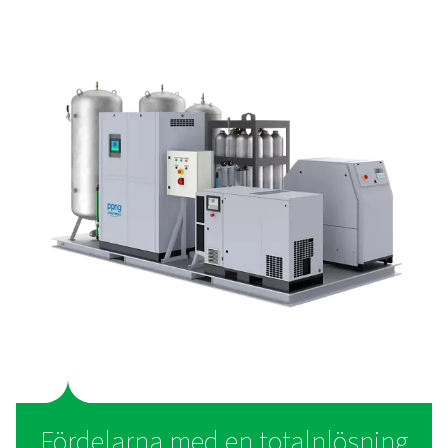
PPNG SolarNitro Högtryckskvävgasaggreg
PPNG SolarNitro-aggregatet HE är ett allt-i-ett-kvävgas
med solcellsredo PLC-styrning och 300 bars lagring. 
energikostnaderna och koldioxidavtrycket med smar
generering på plats.
Vad är en nitrogen totallösn
En nitrogengenerator på slider är ett fristående allt-i-et