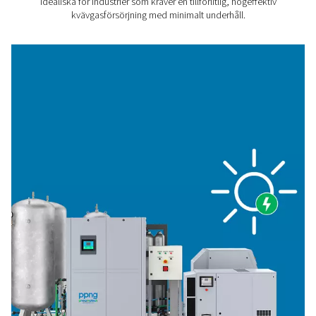
gasen. Det finns en 40-barsversion för on-demand-gener
och en 300-barsmodell för cylinderförvaring. Dessutom h
olika storlekar och tillbehör för att uppfylla dina behov.
1. Kostnadseffektivitet
Byggd med den senaste tekniken, vilket ger betydande
besparingar på energikostnaderna. Du får en lägre kost
enhet gas.
2. Hållbarhet
Utformad med högeffektiv utrustning som minimerar
energiförbrukningen. Du eliminerar även transportutsläp
gasleveranser.
3. Tillförlitlig kvävgasförsörjning
Inget beroende av externa leverantörer. On-site
nitrogengenerering ger dig full kontroll över försörjninge
4. Ingen logistik