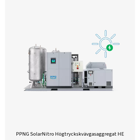
PPNG 1-12 HE - Högtryck Nitrogen slid
PPNG-aggregatet HE är ett allt-i-ett-system för kvävegene
är utformat för att tillhandahålla konsekvent kväve under
samtidigt som energiförbrukningen och installations
minimeras.