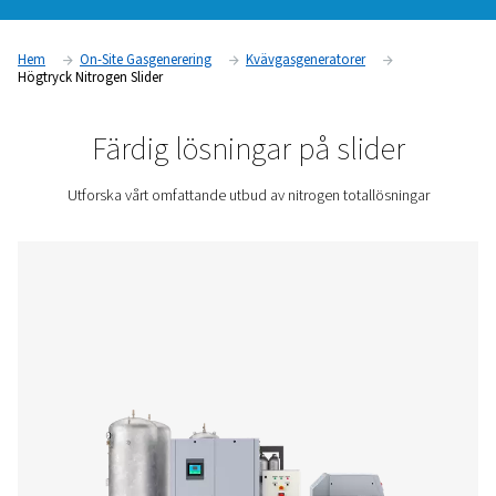
en kompressor med variabelt varvtal (VSD), högtrycksbooste
förstklassig PSA-nitrogengenerator samt lagring och behandl
allt du behöver för egen produktion, vilket gör att du slippe
och leveranser. Nedan kan du läsa mer om hur våra färdigp
slider fungerar, deras användningsområden och fördelar.
Kontakta oss för en offert!
Hem
On-Site Gasgenerering
Kvävgasgeneratorer
Högtryck Nitrogen Slider
Färdig lösningar på slide
Utforska vårt omfattande utbud av nitrogen totallös