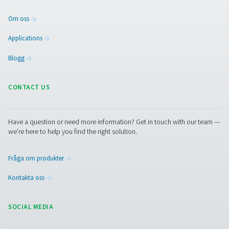
soldrivet alternativ som gör att du kan organisera
kväveproduktionen efter överskott av solenergi eller elpr
under lågtrafik. Den erbjuder samma höga tillförlitlighet
standardsortiment, men med den extra fördelen att den
energikostnaderna och miljöpåverkan.
Utforska PPNG SolarNitro Slider HE
Kontakta oss
Har du frågor eller är du nyfiken på hur våra
kvävgasgeneratorer kan förbättra din verksamhet? Hö
dig till oss! Vårt team är angelägna om att ge dig insik