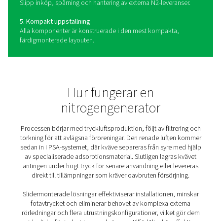
Fördelarna med en totalnlö
Ett komplett paket bygger på hållbarheten och flexibilit
en nitrogengenerator och komprimerar luften och ökar 
tryck, genererar N2 med hög renhet (upp till 99,999%) o