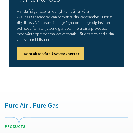
Slidermonterade lösningar effektiviserar installationen,
fotavtrycket och eliminerar behovet av komplexa ex
rörledningar och flera utrustningskonfigurationer, vilke
idealiska för industrier som kräver en tillförlitlig, höge
kvävgasförsörjning med minimalt underhåll.