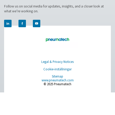
och stöd för att hjälpa dig att optimera dina processe
med vår toppmoderna kväveteknik. Låt oss omvandl
verksamhet tillsammans!
Kontakta våra kväveexperter
Pure Air . Pure Gas
PRODUCTS