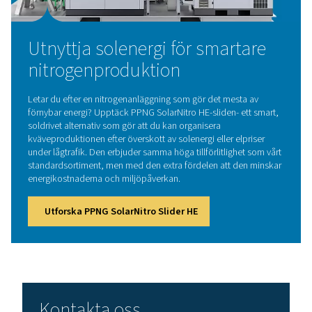
Slipp inköp, spårning och hantering av externa N2-levera
5. Kompakt uppställning
Alla komponenter är konstruerade i den mest kompakta
färdigmonterade layouten.
Hur fungerar en
nitrogengenerator
Processen börjar med tryckluftsproduktion, följt av filtr
torkning för att avlägsna föroreningar. Den renade luft
sedan in i PSA-systemet, där kväve separeras från syre 
av specialiserade adsorptionsmaterial. Slutligen lagra
antingen under högt tryck för senare användning eller l
direkt till tillämpningar som kräver oavbruten försörj