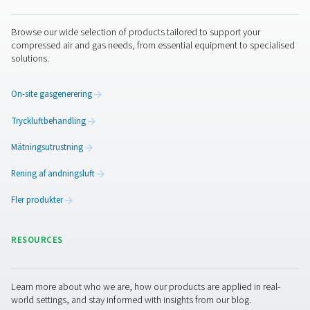
Utnyttja solenergi för smart
nitrogenproduktion
Letar du efter en nitrogenanläggning som gör det mesta
förnybar energi? Upptäck PPNG SolarNitro HE-sliden- et