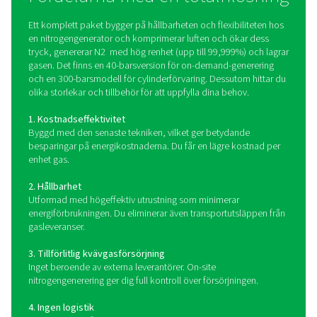
som är utformat för att producera kvävgas med hög re
direkt på plats. Den är byggd på en kompakt och r
skidmonterad ram och integrerar alla viktiga kompon
inklusive en luftkompressor, luftbehandlingssystem, P
Swing Adsorption (PSA) nitrogengenerator, högtrycks
och lagringstankar – i en enda plug-and-play-lösni