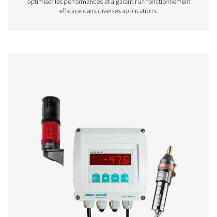
Compteurs de point de rosée mobiles PDP C
Les contrôleurs PDP Check M et M plus sont des comp
point de rosée mobiles conçus pour une surveillance p
l'air comprimé et des gaz. Ils fournissent des informatio
sur les niveaux d'humidité du système, aidant ainsi les en