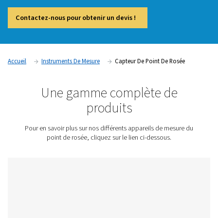
mesure essentiels utilisés pour surveiller la teneur en humidi
systèmes d’air comprimé et de gaz. En fournissant des mesu
et en temps réel du point de rosée, ces instruments aident à 
condensation, la corrosion et d’autres problèmes liés à l’hu
peuvent compromettre l’efficacité du système et la qualité d
Les industries telles que la fabrication pharmaceutique, agr
et électronique s’appuient sur la surveillance du point de ro
garantir la conformité aux normes strictes de qualité de l’air 
des performances opérationnelles optimales.
Contactez-nous pour obtenir un devis !
Accueil
Instruments De Mesure
Capteur De Point De R