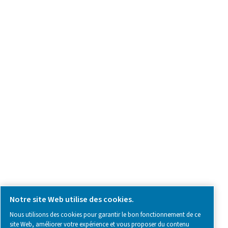
we're here to help you find the right solution.
Demande relative au produit
Contactez-nous
SOCIAL MEDIA
Follow us on social media for updates, insights, and a close
what we’re working on.