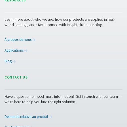
les niveaux d’humidité. Un excès d’humidité peut entraî
dommages à l’équipement, des inefficacités de producti
non-respect des réglementations du secteur. En intégran
surveillance du point de rosée, les entreprises peuvent
de manière proactive les problèmes liés à l’humidité et 
leurs opérations.
1. Prévient les dommages liés à l’humidité
Aide à éviter la corrosion, le gel et la contamination dan
systèmes d’air comprimé.
2. Garantit la conformité
Répond aux normes de qualité de l’air de l’industrie, tell
norme ISO 8573, pour le contrôle de l’humidité.
3. Améliore l’efficacité du système
Réduit le risque de chutes de pression et de pertes d’én
dues à une humidité excessive.