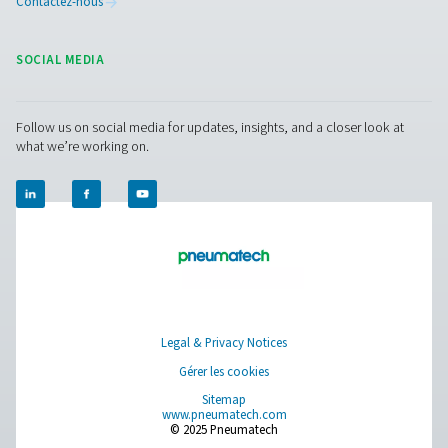
4. Prend en charge la maintenance prédictive
Fournit des données en temps réel pour une détection 
des problèmes potentiels.
5. Améliore la qualité des produits
Garantit un air sec et de haute qualité pour les applicati
sensibles dans la fabrication, les soins de santé et la
transformation alimentaire.
Nous contacter
Vous avez des questions sur nos instruments de mes
vous souhaitez savoir comment ils peuvent améliorer
opérations ? Parlons-en ! Notre équipe est là pour vo