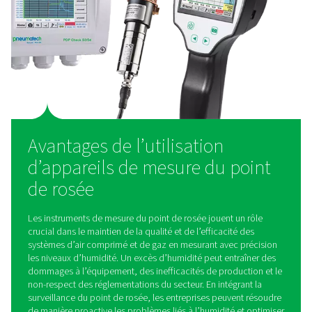
Contrôleurs de point de rosée PDP Check 50
Le PDP Check 500 S2/S1 est un contrôleur de point de 
haute précision conçu pour les sécheurs par réfrigéra
membrane et par adsorption. Avec un affichage intégré, 
d'alarme et une interface Modbus-RTU, il fournit une surve
des alertes en temps réel, garantissant un air sec et de ha
et l'efficacité du système.