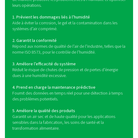
Comment fonctionnent l
instruments de mesure du p
de rosée ?
Les instruments de mesure du point de rosée mesure
température à laquelle l’humidité de l’air comprimé ou 
condense en liquide. Ils utilisent une technologie de c
avancée, telle que des capteurs capacitifs, à miroir ref
en polymère, pour détecter les niveaux d’humidité et fo
mesures précises du point de rosée. Certains compteurs
des affichages numériques, une surveillance à distanc
capacités d’enregistrement de données, ce qui perm
opérateurs de suivre les tendances et de réagir de m
proactive aux changements de qualité de l’air. En survei
permanence les niveaux d’humidité, les instruments d