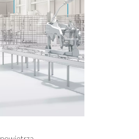
ie powietrza?
anieczyszczeń, takich jak para wodna, aerozole olejowe i czą
ują się podczas procesu sprężania. Bez odpowiedniego uzdat
urządzeń i obniżenia jakości produktu.