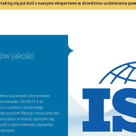
oznaj nasze rozwiązania w zakre
jemy szeroką gamę produktów zaprojektowanych z myślą o ró
onego powietrza
: Te urządzenia usuwają wilgoć ze sprężoneg
cze chłodnicze i adsorpcyjne, z których każdy jest odpowie
powietrza
:
Nasze filtry są niezbędne do usuwania cząstek stał
powietrze spełnia standardy czystości niezbę
zania kondensatem
: Skuteczne zarządzanie mieszaniną wody 
ządzania kondensatem ułatwiają bezpieczną i wydajną separac
zgodności z przepisami dotyczącym