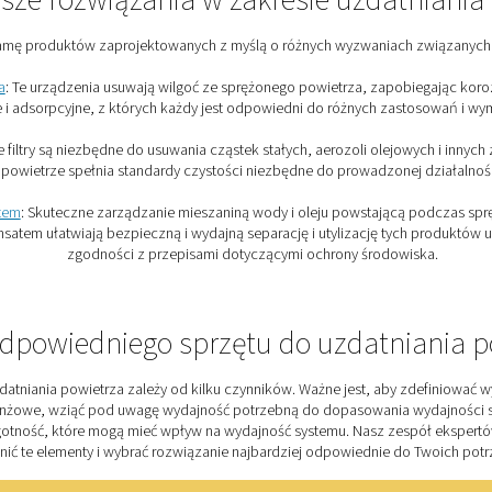
ętu
niejsza zużycie narzędzi i urządzeń
 ich żywotność. ​
zyszczeń zapewnia, że procesy produkcyjne
ści, szczególnie w takich branżach, jak
maceutyki. ​
wietrza minimalizuje przestoje spowodowane
emami z konserwacją związanymi z
ormy jakości powietrza, które wymagają
kresie uzdatniania powietrza.