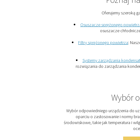
1. Dłuższa żywotność sprz
Czyste, suche powietrze zm
pneumatycznych, wydłużając
2. Lepsza jakość produktu
Powietrze wolne od zaniec
spełniają surowe normy jako
przetwórstwo żywności i far
3. Wydajność operacyjna
Prawidłowe uzdatnianie po
awariami urządzeń i probl
zanieczyszczeniami. ​
4. Zgodność z przepisami
Wiele branż ma określone n
skutecznych rozwiązań w za