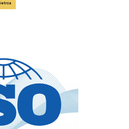
sie uzdatniania powietrza
żnych wyzwaniach związanych z jakością powietrza:
o powietrza, zapobiegając korozji i uszkodzeniom sprzętu. Do
dni do różnych zastosowań i wymaganych punktów rosy.
ych, aerozoli olejowych i innych zanieczyszczeń, dzięki czemu
dne do prowadzonej działalności.
i oleju powstającą podczas sprężania ma kluczowe znaczenie
ję i utylizację tych produktów ubocznych, pomagając w zape
i ochrony środowiska.