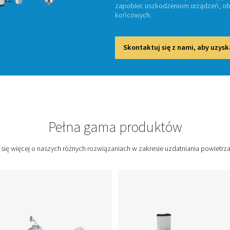
po
Prawidł
urządze
zapobie
końcow
Skon
o Powietrza
Pełna gama pr