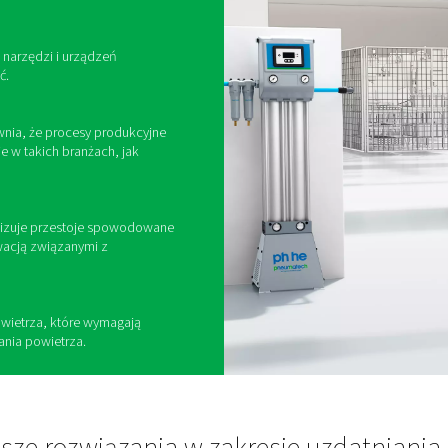
Czym jest uzdatnian
ega na oczyszczaniu sprężonego powietrza poprzez usuwanie z
eodłącznie związane z powietrzem atmosferycznym i koncentr
one prowadzić do korozji, nieprawidłowego działania 
atnianie sprężonego
t ważne?
dków uzdatniania powietrza zapewnia wiele