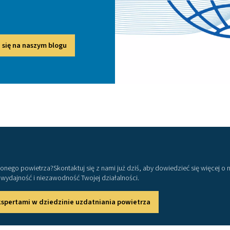
Wybór odpowiedniego sprzętu d
ądzenia do uzdatniania powietrza zależy od kilku czynników.
anie i normy branżowe, wziąć pod uwagę wydajność potrzebną
emperatura i wilgotność, które mogą mieć wpływ na wydajność
ocenić te elementy i wybrać rozwiązanie najbardz
Skontaktuj się już dziś z naszymi ekspertami 