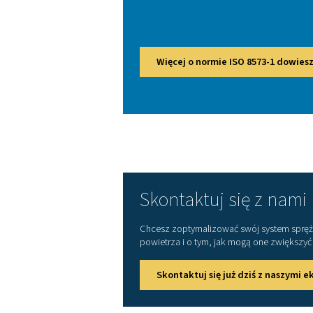
Wybór odpowiedniego urz
oparciu o zastosow
środowiskowe, takie jak t