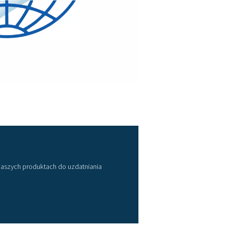
o uzdatniania powietrza
 Ważne jest, aby zdefiniować wymagania dotyczące jakości p
 do dopasowania wydajności sprężarki i wziąć pod uwagę wa
 systemu. Nasz zespół ekspertów jest do Twojej dyspozycji, a
iej odpowiednie do Twoich potrzeb.
w dziedzinie uzdatniania powietrza