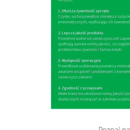
Uzdatnianie powietrza pol
Zanieczyszczenia te są ni
Dlaczego uzd
powietrza jes
Wdrożenie skutecznych śro
korzyści: