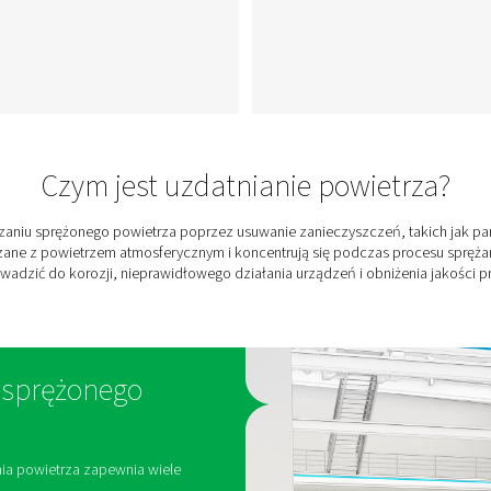
Filtry sprężonego
powietrza
​Chroń swoje urządzenia i
produkty za pomocą filtrów
ięki
sprężonego powietrza firmy
Pneumatech, które zostały
h.
zaprojektowane z myślą o
e
usuwaniu zanieczyszczeń,
,
takich jak olej, pył i cząstki
we,
stałe, zapewniając optymalną
ne
jakość powietrza i wydajność
u
systemu.
i
u. ​