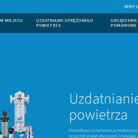
ANIE AZOTU W MIEJSCU
UZDATNIANIE SPRĘŻO
TU
POWIETRZA
Uz