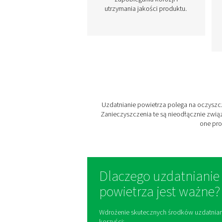
OSUSZACZE
SPRĘŻONEGO
POWIETRZA
Chroń swoje układy
sprężonego powietrza dz
zaawansowanym
osuszaczom Pneumatec
Nasza oferta obejmuj
osuszacze chłodnicze
adsorpcyjne i membrano
zapewniające optymal
usuwanie wilgoci w cel
zapobiegania korozji 
utrzymania jakości produkt