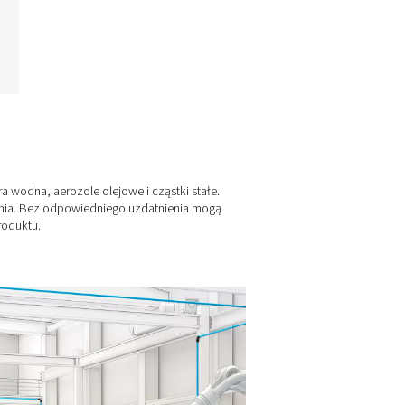
Zarządzanie
kondensatem
Poznaj rozwiązania firmy
Pneumatech do zarządzania
kondensatem w celu
bezpiecznego i wydajnego
usuwania i uzdatniania wody i
oleju z układów sprężonego
powietrza.