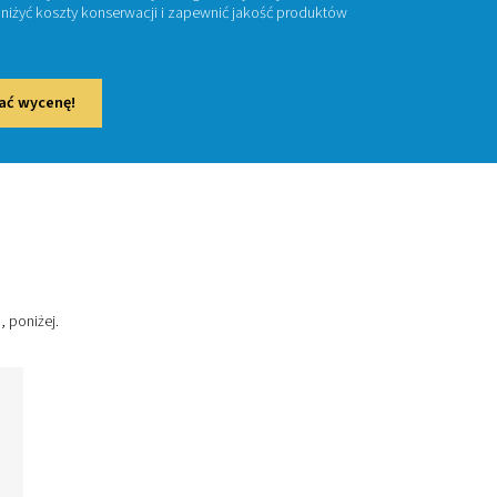
wietrza
owe uzdatnianie powietrza ma kluczowe znaczenie dla zachow
ń pneumatycznych. Usuwając zanieczyszczenia, takie jak wilgoć
c uszkodzeniom urządzeń, obniżyć koszty konserwacji i zap
ych.​
taktuj się z nami, aby uzyskać wycenę!
oduktów