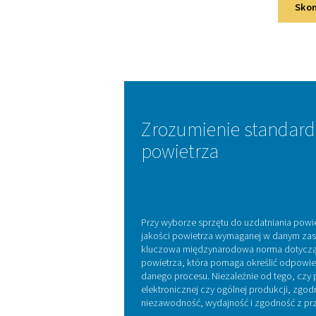
P
Oferu
Osuszacze spręż
osusza
Filtry sprężonego 
Systemy zarząd
rozwiązania do zar