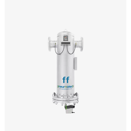
Filtres filetés Ultimate 10-2550
La gamme Ultimate 10-2550 associe une filtration de l'a
en énergie à de faibles coûts d'exploitation. Sa concept
garantit une élimination efficace des aérosols d'huile, un
des particules et une optimisation du débit d'air tout en 
la norme ISO 8573-1:2010.