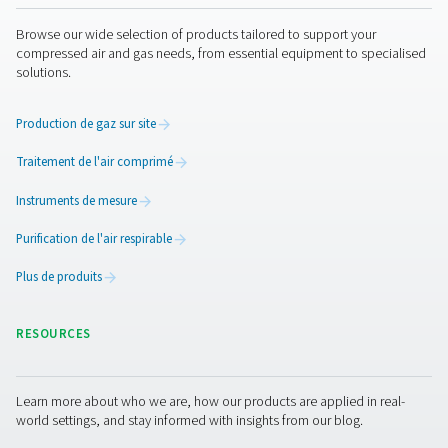
Une maintenance régulière est cruciale pour mainten
fonctionnement optimal des filtres réseau. Les filtres do
inspectés périodiquement pour vérifier l’absence d’obs
et de chute de pression, car une accumulation exces
contaminants peut réduire l’efficacité du flux d’air. La p
filtres sont équipés d’indicateurs qui signalent lors
remplacement est nécessaire. En fonction de l’utilisation
qualité de l’air, les éléments filtrants doivent être rempl
les 3 à 12 mois pour maintenir des performances opti
protéger l’équipement en aval.