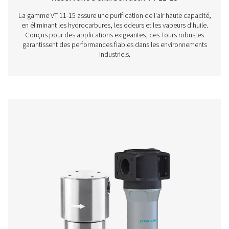
Filtres à charbon actif VT 1-9
La gamme de colonnes de charbon actif VT 1-9 offre un
d'air exceptionnelle, en éliminant efficacement les hydr
les odeurs et les vapeurs d'huile. Compactes mais robu
unités garantissent des performances fiables et sont pa
adaptées aux industries exigeant un air comprimé de haut