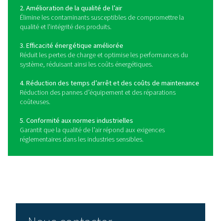
haute performance.
Comment choisir le bon fil
réseau ?
Le choix du bon filtre réseau pour votre système d’air
dépend de plusieurs facteurs clés, notamment le ty
contaminants présents, les niveaux de pureté de l’air r
les spécifications du système. Commencez par identif
principaux polluants de votre alimentation en air (part
humidité, aérosols d’huile ou vapeurs) et choisissez un
conçu pour les éliminer. Pour la protection générale, les 
particules et à coalescence sont idéaux, tandis que les f
charbon actif sont nécessaires pour éliminer les vapeur
et les odeurs.