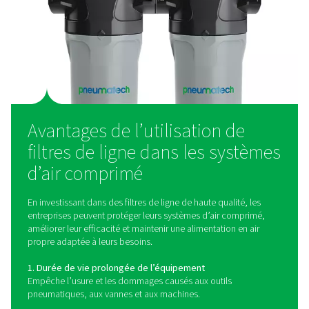
taille, ces filtres sont dotés de raccords filetés pour une
installation facile et une élimination efficace des particu
l’humidité.
Filtres à bride
Conçus pour les grands systèmes d’air, ces filtres robus
offrent des débits élevés et des connexions sécurisées 
applications industrielles.
Filtres à charbon actif
Utilisés pour éliminer les vapeurs d’huile, les odeurs et l
hydrocarbures, ces filtres garantissent un air ultra-propre
pour les industries sensibles telles que l’agroalimentaire 
pharmaceutique.
Filtres haute pression
Conçus pour résister à des pressions extrêmes, ces filtr
fournissent une purification de l’air fiable dans des
environnements exigeants tels que l’aérospatiale et la fa