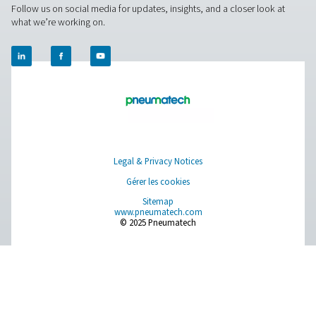
Avantages de l’utilisation de
filtres de ligne dans les sys
d’air comprimé
En investissant dans des filtres de ligne de haute qualité,
entreprises peuvent protéger leurs systèmes d’air comp
améliorer leur efficacité et maintenir une alimentation en
propre adaptée à leurs besoins.
1. Durée de vie prolongée de l’équipement
Empêche l’usure et les dommages causés aux outils
pneumatiques, aux vannes et aux machines.
2. Amélioration de la qualité de l’air
Élimine les contaminants susceptibles de compromettre
qualité et l'intégrité des produits.