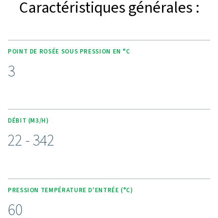
optimale. Les commandes d'économie d'énergie aju
automatiquement la consommation d'énergie en foncti
charge, tandis que les purgeurs sans perte et la faible 
pression sur les échangeurs de chaleur et la tuyauterie 
le gaspillage d'énergie. La gamme garantit des points 
sous pression stables de seulement 3 °C et des perfo
fiables quelle que soit la température ambiante. Pour 
commodité, les connexions de tuyauterie montés sur le
les longs intervalles d'entretien et l'accès facile aux pr
composants simplifient l'installation et l'entretien, ce 
cette gamme à la fois puissante et économique
Découvrez les avantages 
séchage avancé de l’air