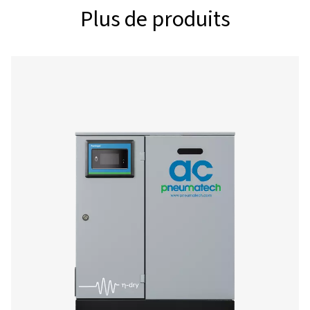
AC 20
36
AC 30
54
AC 40
72
AC 50
90
AC 65
108
AC 85
144
AC 100
180