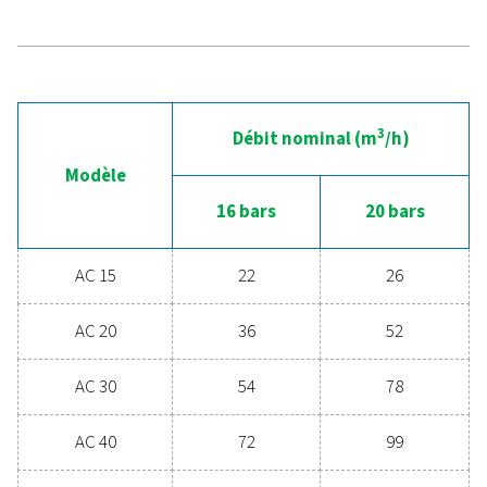
comprimé
Prêt à faire passer votre système d’air comprimé au 
supérieur ? Investir dans un sécheur de qualité garan
air propre et sec qui protège votre équipement, rédu
coûts de maintenance et augmente l’efficacité glob
Doté de fonctionnalités avancées conçues pour la fia
et les économies d’énergie, un sécheur hautes
performances peut considérablement améliorer 
opérations. Contactez-nous dès aujourd’hui et déc
comment la mise à niveau de votre solution de séch
l’air peut profiter à votre entreprise.
Contactez nos experts en traitement de l'ai
dès aujourd'hui