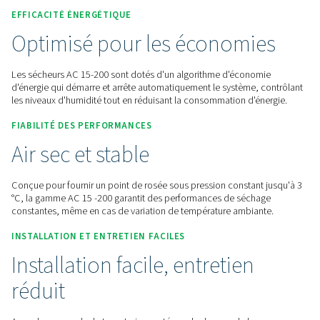
Contactez-nous pour obtenir un devis !
Accueil
Traitement De L'air Comprimé
Sécheurs D'air Comprimé
Sécheurs Frigorifiques
AC 15
EFFICACITÉ ÉNERGÉTIQUE
Optimisé pour les économ
Les sécheurs AC 15-200 sont dotés d'un algorithme d'écon
d'énergie qui démarre et arrête automatiquement le système
les niveaux d'humidité tout en réduisant la consommation d'
FIABILITÉ DES PERFORMANCES