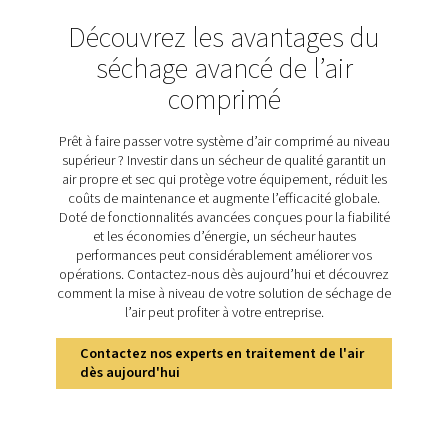
compresseur. Ce processus commence dans l'échang
chaleur air/air et se poursuit dans l'échangeur de ch
air/réfrigérant, où l'humidité se condense et est évacuée.
ensuite réchauffé à température ambiante, ce qui réduit
de rosée sous pression et empêche la condensation 
tuyauterie. Cet échange de chaleur réduit également l
de refroidissement du circuit de réfrigérant en refroidiss
entrant. En tant que technologie de séchage la plus utili
sécheurs frigorifiques offrent une large gamme d'appli
Découvrez les principale
caractéristiques du AC 15-
La gamme AC 15-200 est dotée de caractéristiques in
qui garantissent un air propre et sec avec une effic