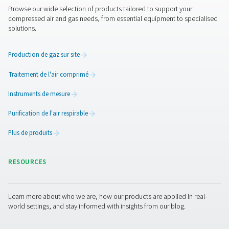
AC 2650-4200 et AC 2650-8500 VSD - Sécheu
réfrigération cycliques
Les modèles Pneumatech AC 2650-4200 et AC 2650-8500
des sécheurs frigorifiques haut de gamme conçus pour l
élevés allant de 4500 à 14400 m³/h. Ces sécheurs garant
efficacité de séchage optimale, une fiabilité exception
contribuent à réduire considérablement les dépenses éne