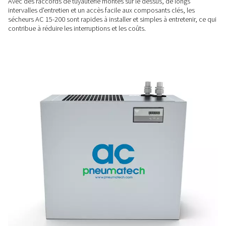
Air sec et stable
Conçue pour fournir un point de rosée sous pression consta
°C, la gamme AC 15 -200 garantit des performances de séc
constantes, même en cas de variation de température ambi
INSTALLATION ET ENTRETIEN FACILES
Installation facile, entretien
réduit
Avec des raccords de tuyauterie montés sur le dessus, de l
intervalles d'entretien et un accès facile aux composants clés
sécheurs AC 15-200 sont rapides à installer et simples à entre
contribue à réduire les interruptions et les coûts.