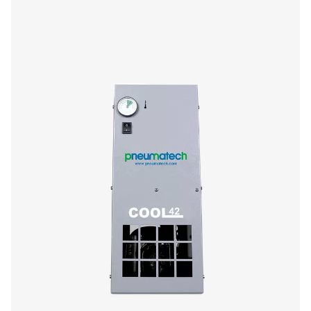
Sécheurs frigorifiques cycliques AC 765-2120
AC 650-2100 VSD
Les AC 765-2120 VSD et AC 650-2100 VSD sont des s
frigorifiques haut de gamme de Pneumatech pour les débi
offrant d'excellentes performances de séchage, une fi
supérieure et des coûts d'exploitation considérablement