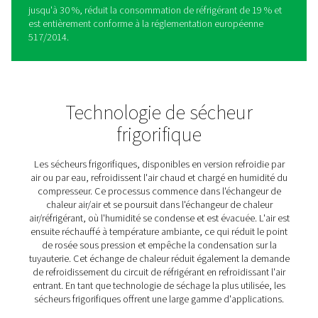
AC 15-200 sécheurs frigorifi
cycliques
La gamme AC de Pneumatech propose une technologi
séchage par réfrigération innovante pour des coûts
d'exploitation réduits au minimum. Equipés de notre al
d'économie d'énergie exclusif, les sécheurs AC ajustent 
consommation d'énergie en fonction de la température
ambiante et du point de rosée sous pression en temps r
éliminant ainsi le risque de corrosion en aval. Lorsque la
demande de refroidissement diminue, le compresseur s'
réduisant ainsi la consommation d'énergie jusqu'à 50 %.