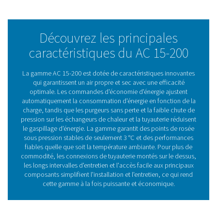
Une efficacité énergétique exceptionnelle est encore ga
par de faibles pertes de charge, des purges sans perte e
l'utilisation de compresseurs rotatifs avec réfrigérant R
les modèles AC 125-200. Cette combinaison améliore l'e
jusqu'à 30 %, réduit la consommation de réfrigérant de 
est entièrement conforme à la réglementation europée
517/2014.
Technologie de sécheur
frigorifique
Les sécheurs frigorifiques, disponibles en version refro
air ou par eau, refroidissent l'air chaud et chargé en hu