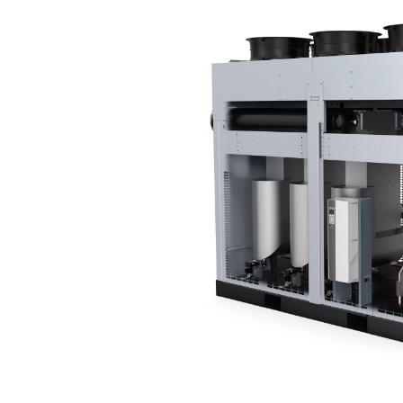
carbone.
Les sécheurs frigorifiques,
refroidissement commence
Ensuite, l'air est réchauf
refroidissant l'air entran