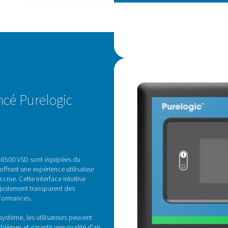
CA
T
v
La 
vit
l'e
var
dem
con
En 
l'é
néc
mai