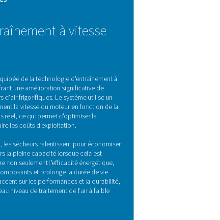
r frigorifique
, refroidissent l'air chaud chargé en humidité généré par le comp
ngeur de chaleur air/réfrigérant, où l'humidité est condensée e
us pression et empêchant la condensation dans le système de tuy
du circuit de réfrigérant. Largement adoptés dans de nombreux s
ge la plus couramment utilisée aujourd'hui.