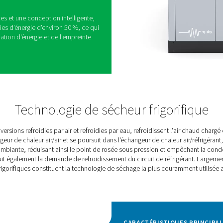
frigération cycliques
et AC 2650-8500 VSD représentent la gamme
ifiques de Pneumatech, conçus pour des débits
 m³/h.
eusement testés dans des conditions strictes, y
mbiantes allant jusqu'à 46 °C, ces sécheurs
nationales en matière de pureté de l'air comprimé
me ISO 7183:2007. Grâce à des technologies
ans les applications continues et à demande variable
tement efficaces et une conception intelligente,
liser des économies d'énergie d'environ 50 %, ce qui
n de la consommation d'énergie et de l'empreinte