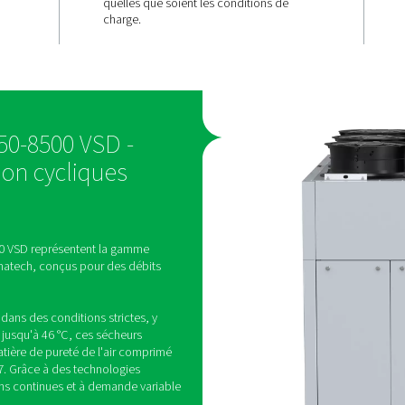
ité qui
Séchage
constant, à
chaque cha
t doté de la
ée, qui
ion d'énergie
Les sécheurs AC 2650-4200
andes du
2650-8500 VSD maintiennen
t par une
de rosée sous pression sta
coûts
garantissant un air de haute
t de minimiser
quelles que soient les cond
charge.
et AC 2650-8500 VSD -