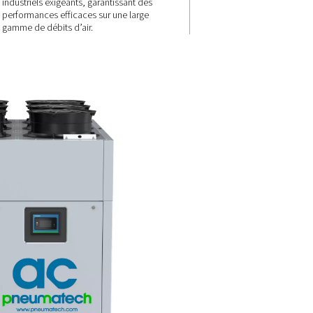
Conçu pour l
applications
rge
intensives
 et AC
Avec des débits atteignant
t un point
14 400 m³/h, les gammes AC 2
ble,
4200 et AC 2650-8500 VSD son
 qualité
idéales pour les environnemen
itions de
industriels exigeants, garantis
performances efficaces sur une
gamme de débits d’air.