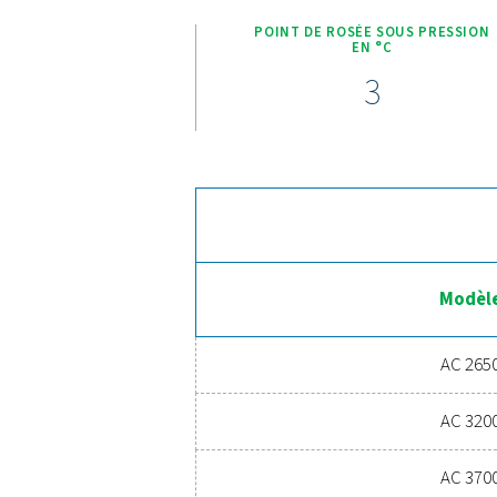
Les gammes AC 2650-4200 
contrôleur tactile avancé Pu
améliorée et une efficacité 
permet une surveillance en 
paramètres et un contrôle 
Grâce à l'accès à distance 
analyser les performances, r
continue, où qu'ils se trouv
l'efficacité énergétique, un 
interruptions, le tout contr