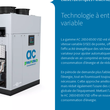
Technologie de sécheu
 disponibles en versions refroidies par air et refroidies par eau
 dans l'échangeur de chaleur air/air et se poursuit dans l'écha
fé à température ambiante, réduisant ainsi le point de rosée so
t, le processus réduit également la demande de refroidissement 
sécheurs frigorifiques constituent la technologie de sécha