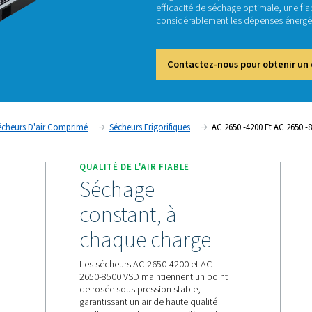
-8
Les mod
de gamm
efficaci
considé
Cont
 Comprimé
Sécheurs D'air Comprimé
Sécheurs Frigorifique
S MAÎTRISÉS
QUALITÉ DE L'AIR FIABL