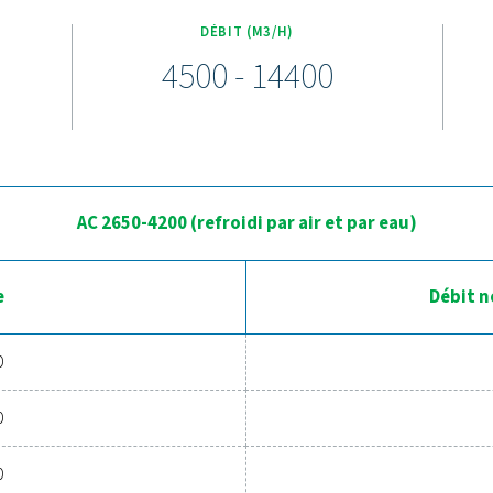
VSD et AC 2650-8500 VSD sont équipées du
reLogic Touch, offrant une expérience utilisateur
opérationnelle accrue. Cette interface intuitive
temps réel, un ajustement transparent des
optimisé des performances.
aux données du système, les utilisateurs peuvent
ésoudre les problèmes et garantir une qualité d'air
ent. Cela se traduit par une augmentation de
entretien simplifié et une réduction des
ibuant à un fonctionnement fiable et efficace.