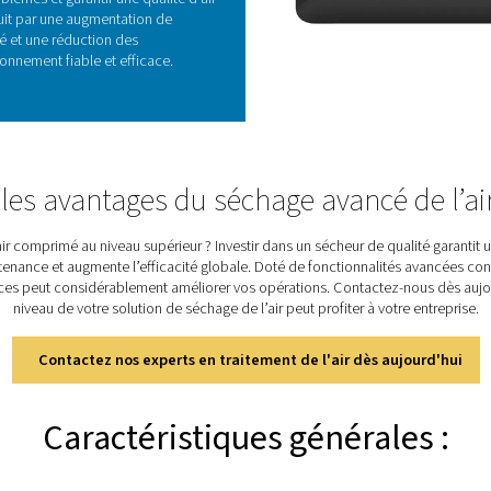
glo
le 
con
NCIPALES
tile avancé Purelogic