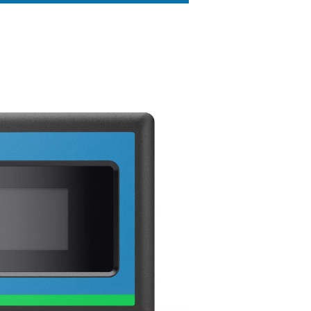
RACTÉRISTIQUES PRINCIPALES
echnologie à entraînement à vit
ariable
gamme AC 2650-8500 VSD est équipée de la technologie d'entr
esse variable (VSD) de pointe, offrant une amélioration significat
fficacité énergétique des sécheurs d'air frigorifiques. Le système 
iateur pour ajuster automatiquement la vitesse du moteur en fon
ande en air comprimé en temps réel, ce qui permet d'optimise
sommation d'énergie et de réduire les coûts d'exploitation.
période de demande plus faible, les sécheurs ralentissent pou
nergie, tout en fournissant toujours la pleine capacité lorsque ce
essaire. Cette approche améliore non seulement l'efficacité én
s réduit également l'usure des composants et prolonge la durée