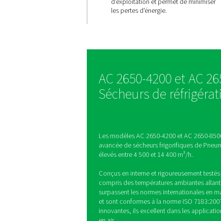
Une efficac
s'adapte
Le AC 2650-8500 VSD es
technologie VSD avanc
optimise la consommat
en s'adaptant aux dem
système. Cela se tradui
réduction notable des 
d'exploitation et perme
les pertes d'énergie.
AC 2650-4200 