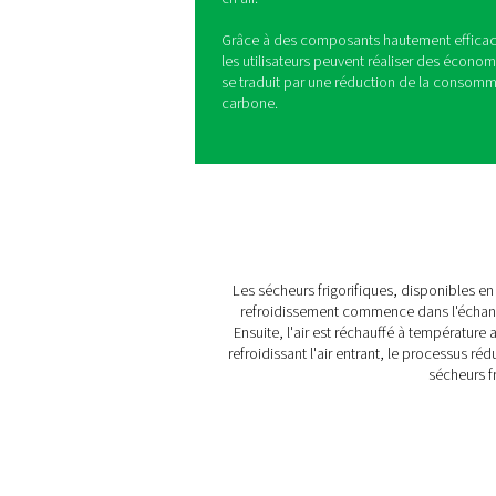
Sécheurs de ré
Les modèles AC 2650-4200 
avancée de sécheurs frigor
élevés entre 4 500 et 14 400
Conçus en interne et rigour
compris des températures a
surpassent les normes inter
et sont conformes à la nor
innovantes, ils excellent d
en air.
Grâce à des composants hau
les utilisateurs peuvent réa
se traduit par une réductio