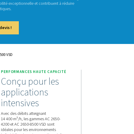
500 VSD
èles Pneumatech AC 2650-4200 et AC 2650-8500 VSD sont des s
e conçus pour les débits élevés allant de 4500 à 14400 m³/h. 
té de séchage optimale, une fiabilité exceptionnelle et contribu
rablement les dépenses énergétiques.
actez-nous pour obtenir un devis !
s
AC 2650 -4200 Et AC 2650 -8500 VSD
E
PERFORMANCES HAUTE CA