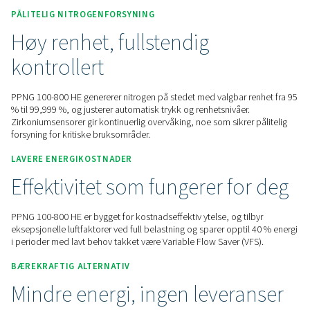
Kontakt oss for et pristilbud!
Home
On-Site Gasgenerering
Nitrogen Generatorer
PSA Nitrogengeneratorer
PPNG 100-800 HE
PÅLITELIG NITROGENFORSYNING
Høy renhet, fullstendig
kontrollert
PPNG 100-800 HE genererer nitrogen på stedet med valgbar 
% til 99,999 %, og justerer automatisk trykk og renhetsnivåer
Zirkoniumsensorer gir kontinuerlig overvåking, noe som sikre