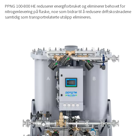
forsyning for kritiske bruksområder.
LAVERE ENERGIKOSTNADER
Effektivitet som fungerer fo
PPNG 100-800 HE er bygget for kostnadseffektiv ytelse, og ti
eksepsjonelle luftfaktorer ved full belastning og sparer oppti
i perioder med lavt behov takket være Variable Flow Saver (V
BÆREKRAFTIG ALTERNATIV
Mindre energi, ingen lever
PPNG 100-800 HE reduserer energiforbruket og eliminerer b
nitrogenlevering på flaske, noe som bidrar til å redusere dr
samtidig som transportrelaterte utslipp elimineres.