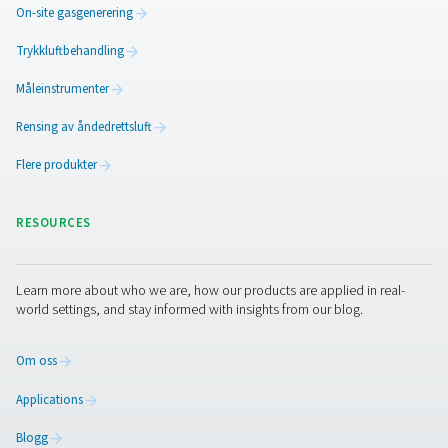
PPNG 6-68 S PSA nitrogengeneratore
Pneumatech PPNG 6-68 S profesjonell PSA nitrogenge
leverer høyren N2 ved lave til middels strømningshasti
noe som gir pålitelig ytelse, effektivitet og lang leve