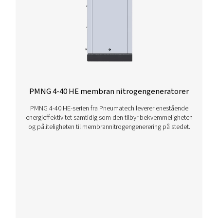
Ta kontakt
Har du spørsmål eller er du nysgjerrig på hvordan vår
nitrogengeneratorer kan øke driften din? Ta kontakt
oss nå! Vårt team er ivrige etter å gi innsikt og støtte f
hjelpe deg med å optimalisere prosessene dine med 
banebrytende nitrogenteknologi. La oss forvandle
virksomheten din sammen!
Kontakt våre nitrogeneksperter