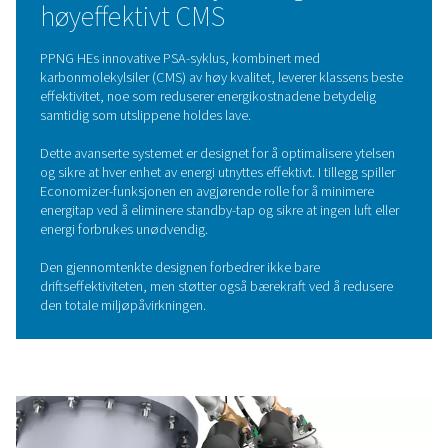
karbonmolekylære siler (CMS), som selektivt adsorb
andre urenheter, slik at nitrogen kan passere gjenno
produkt. Ved å veksle mellom høyt og lavt trykk i u
regenereres CMS, noe som sikrer en kontinuerlig 
nitrogenforsyning.