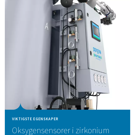
VIKTIGSTE EGENSKAPER
Innovativ PSA-syklus og
høyeffektivt CMS
PPNG HEs innovative PSA-syklus, kombinert med
karbonmolekylsiler (CMS) av høy kvalitet, leverer klasse