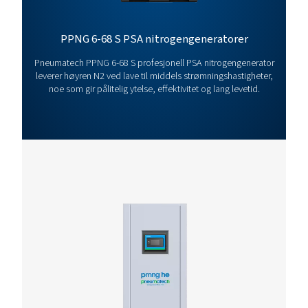
PPNG 100-800 HE 
BROCHURE
PPNG 100-800 HE
product brochur
389 KB
PDF
Egenskaper Og Fordeler
Generelle Spesifikasjoner
Tilleggsutstyr