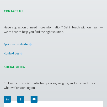
PMNG 4-40 HE membran nitrogengenerat
PMNG 4-40 HE-serien fra Pneumatech leverer enest
energieffektivitet samtidig som den tilbyr bekvemmel
og påliteligheten til membrannitrogengenerering på s