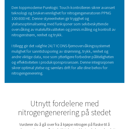
VIKTIGSTE EGENSKAPER
Oksygensensorer i zirkoniu
PPNG 100-800 HE nitrogengeneratorer leveres utstyrt m
banebrytende zirkoniumsensorer, noe som sikrer eksep
nøyaktighet i oksygennivåmålinger. Disse avanserte sen
utnytter de unike egenskapene til zirkoniumkeramikk, og
raske responstider og bemerkelsesverdig pålitelighet, se
krevende industrielle miljøer.
Ved å overvåke og kontrollere oksygennivåene nøyaktig
zirkoniumsensorer til å opprettholde høy nitrogenrenhe
som forbedrer den generelle effektiviteten og ytelsen til
nitrogengeneratorene. Denne integrasjonen resulterer i
konsekvent nitrogenproduksjon av høy kvalitet med red
vedlikeholdsbehov, noe som gjør PPNG 100-800 HE-serie