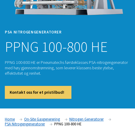
PSA NITROGENGENERATORER
PPNG 100-800 HE
PPNG 100-800 HE er Pneumatechs førsteklasses PSA-nitrog
med høy gjennomstrømning, som leverer klassens beste yte
effektivitet og renhet.