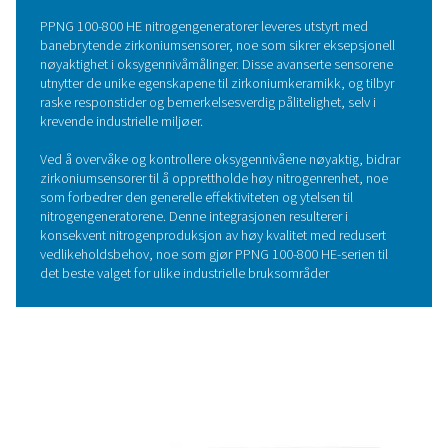
effektivitet, noe som reduserer energikostnadene betyd
samtidig som utslippene holdes lave.
Dette avanserte systemet er designet for å optimalisere 
og sikre at hver enhet av energi utnyttes effektivt. I tillegg
Economizer-funksjonen en avgjørende rolle for å minim
energitap ved å eliminere standby-tap og sikre at ingen lu
energi forbrukes unødvendig.
Den gjennomtenkte designen forbedrer ikke bare
driftseffektiviteten, men støtter også bærekraft ved å r
den totale miljøpåvirkningen.