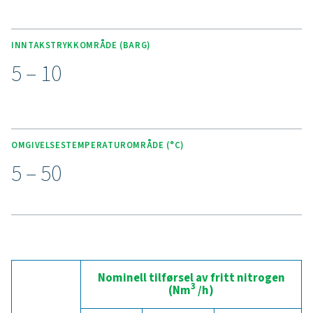
VIKTIGSTE EGENSKAPER
Avansert Purelogic Touch-
kontroller
Den toppmoderne Purelogic Touch-kontrolleren sikrer a
teknologi og brukervennlighet for nitrogengeneratoren
100-800 HE. Denne styreenheten gir trygghet og
ytelsesoptimalisering med funksjoner som selvbeskytte