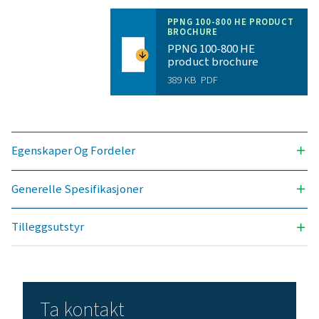
NITROGENRENHET SOM KAN OPPNÅS (%)
99,999
INNTAKSTRYKKOMRÅDE (BARG)
5 – 10
OMGIVELSESTEMPERATUROMRÅDE (°C)
5 – 50