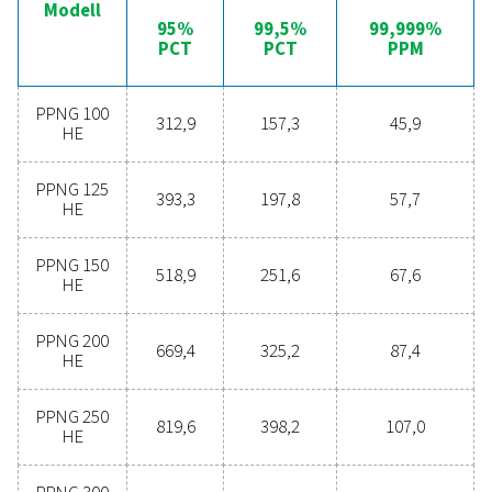
overvåking av mateluftkvaliteten og presis måling og kon
nitrogenstrøm, renhet og trykk.
I tillegg gir det valgfrie 24/7 ICONS-fjernovervåkingssys
mulighet for sanntidssporing av strømning, trykk, renhe
andre viktige data, noe som ytterligere forbedrer pålitel
og effektiviteten i produksjonsprosessen. Denne integr
sikrer optimal ytelse og sømløs drift for alle dine behov 
nitrogengenerering.
Utnytt fordelene med
nitrogengenerering på ste
Vurderer du å gå over fra å kjøpe nitrogen på flaske 