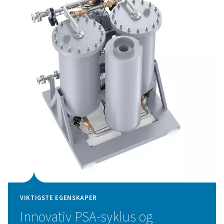
Automatisk regulering av nitrogentrykk og renhet garant
valgte renheten. En kraftig sveiset konstruksjon og en re
beskyttelsesfunksjoner sikrer en lang levetid for maskin
CMS på minst 15 år ved full belastning. Purelogic Touch-
kontrolleren optimaliserer
PPNG HEs ytelse og gir avans
kontroll- og overvåkingsalternativer.
Trykksvingningsadsorpsjons
Nitrogengeneratoren PPNG 100-800 HE bruker avanser
Adsorption (PSA)-teknologi for å produsere nitrogen av
prosessen skiller nitrogen fra andre gasser i luften v
særegne adsorpsjonsegenskapene til gassmolekyler ve
systemet ledes luften gjennom beholdere som 