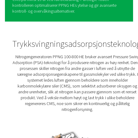
PPNG 100-800 HE PSA
nitrogengeneratorer
PPNG 100-800 HE er Pneumatechs førsteklasses
nitrogengenerator for bruksområder med høy
gjennomstrømning som laserskjæring, modifisert atmos
pakking, produksjon av litiumionbatterier, kaffepakking
ølbrygging. Den tilbyr klassens beste pålitelighet, effekti
garantert renhet, selv når den installeres utendørs. Disse
fordelene støttes av innovative funksjoner. PPNG HEs in
PSA-syklus og høyeffektive CMS holder energikostnade
utslippene lave. Den unike Variable Flow Saver-algoritme
opptil 40 % ekstra energibesparelse ved lavere belastni