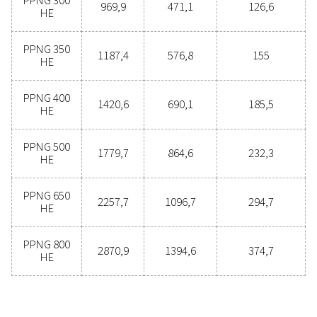
produsere nitrogen på stedet? Valget er klart – du bør 
gjøre det! Gassgenerering på stedet tilbyr en rekke fo
inkludert reduserte kostnader, presis renhetskontroll,
transportutslipp, økt sikkerhet og eliminering av logi
utfordringer. På alle områder viser det seg at nitrogeng
på stedet er den mest effektive løsningen. Ta kontakt 
eksperter for å lære mer om hvordan denne overgang
være til nytte for virksomheten din.
Kontakt våre nitrogeneksperter
Generelle spesifikasjo