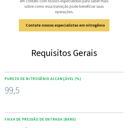
Descubra os principais recu
do PMNG 1-3
O gerador de nitrogênio PMNG 1-3 oferece um separ
membrana de alto desempenho feito de alumínio e 
avançados, garantindo uma produção confiável de nit
com purezas entre 90% e 99,5%. Sem peças móveis, el
uma solução simples, plug-and-play com todos os fi
integrados em uma canópia compacta e fechada 
fornecimento instantâneo de nitrogênio. A unidade nã
instalação especializada e possui um sistema de pré-f
de 3 estágios. Válvulas controladas pneumaticament
analisador de nitrogênio alimentado por bateria elim
necessidade de energia externa. Um controlador de 
integrado garante qualidade consistente do nitrogê
enquanto o economizador opcional reduz o consumo