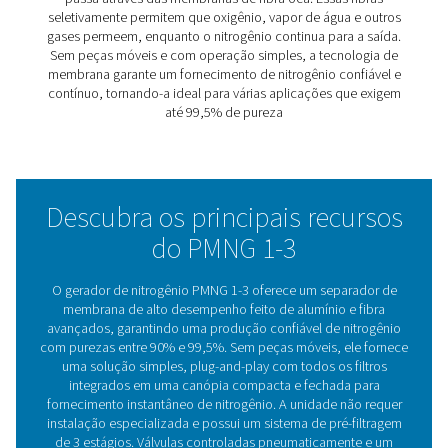
Projetado para simplicidade, durabilidade e facilidade
o PMNG é uma das opções mais fáceis de usar no merc
vem com pré-filtros e controles integrados em uma can
fechada, exigindo apenas ar comprimido seco para pro
nitrogênio. O processo de inicialização é tão simples q
nenhum especialista é necessário. O controlador de pu
integrado garante a qualidade consistente do nitrogên
qualquer condição de fluxo.
Nosso design intuitivo permite ajustes fáceis com um ú
parafuso. O analisador de nitrogênio operado por bater
opcional oferece monitoramento de pureza confiável,
o sistema economizador ajuda a reduzir os custos de uti
e reduz o desgaste nos sistemas de ar e nitrogênio. Ess
solução econômica reduz drasticamente as despesas
nitrogênio em comparação aos métodos tradicionais d
fornecimento.