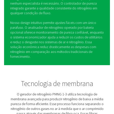
Geradores de nitrogênio de
membrana PMNG 1-3
Os geradores de nitrogênio PMNG 1-3 compactos da
Pneumatech usam tecnologia de separação por memb
proprietária, ideal para aplicações de baixa (90%) a mé
(99,5%) pureza, como enchimento de pneus, prevençã
incêndios, cobertura de tanques e secagem de tubulaç
Com pressões de nitrogênio de até 12 bar (g), nenhum 
é necessário.