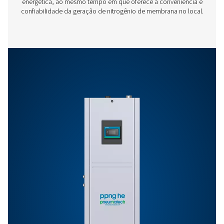
Características E Benefícios
Requisitos Gerais
Opções
Entre em contato
Tem dúvidas ou curiosidade sobre como nossos
geradores de nitrogênio podem impulsionar suas
operações? Fale conosco agora! Nossa equipe está
ansiosa por fornecer informações e suporte para aju