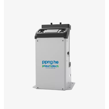
Geradores de nitrogênio de membrana PMNG
A série PMNG 4-40 HE da Pneumatech oferece excelente 
energética, ao mesmo tempo em que oferece a conven
confiabilidade da geração de nitrogênio de membrana 