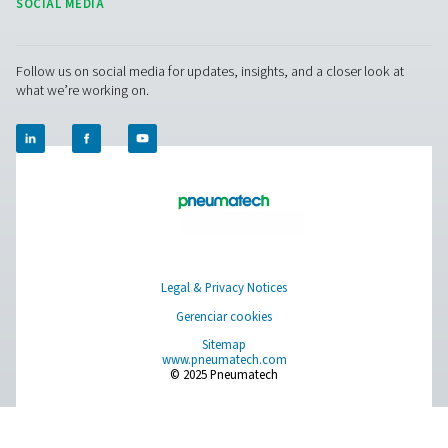
PPNG 1-5,5 HE geradores de nitrogênio 
O PPNG 1-5,5 HE é o gerador premium da Pneumatec
aplicações de nitrogênio de fluxo ultra baixo, extre
compacto graças à sua pequena pegada, ele se en
facilmente em redes de ar comprimido existente