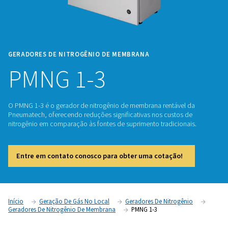
GERADORES DE NITROGÊNIO DE MEMBRANA
PMNG 1-3
O PMNG 1-3 é o gerador de nitrogênio de membrana rentáv
Pneumatech, oferecendo reduções significativas nos custo
nitrogênio em comparação às fontes de suprimento tradicio