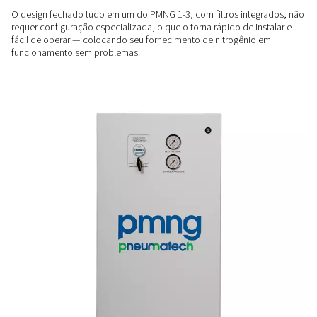
prevenção de incêndios e secagem de tubulações.
DESEMPENHO COMPROVADO
Durável e eficiente
Construído com um separador de membrana avançado e z
móveis, o PMNG 1-3 fornece saída de nitrogênio estável co
manutenção mínima, garantindo confiabilidade a longo pra
PRONTO PARA USAR
Instalação simples e rápid
O design fechado tudo em um do PMNG 1-3, com filtros int
requer configuração especializada, o que o torna rápido de 
fácil de operar — colocando seu fornecimento de nitrogên
funcionamento sem problemas.