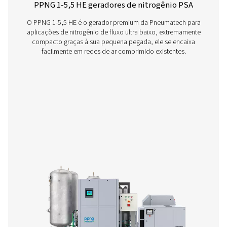
PPNG 6-90 HE PSA Nitrogen Generator
The Pneumatech PPNG 6-90 HE premium PSA nitrogen g
offers low/medium-flow, high-purity nitrogen with indust