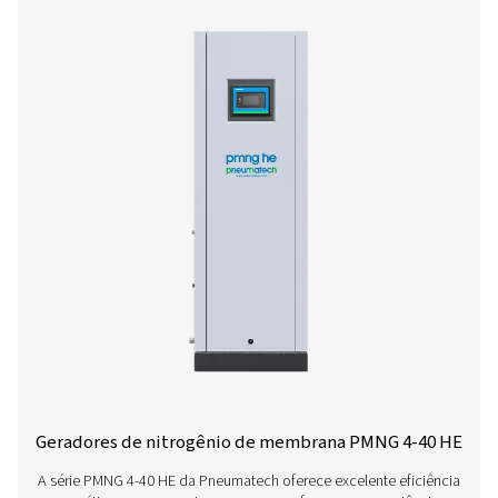
Fornecimento nominal de nitr
Modelo
90%
95%
96%
97%
PMNG 1
10,08
4,68
3,96
3,24
PMNG 2
20,16
9,36
7,92
6,48
PMNG 3
30,24
14,04
11,88
9,72