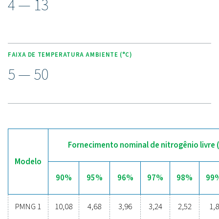
reduzindo os custos quando a pureza desejada é alc
Desbloqueie os benefícios
geração de nitrogênio n
local
Você está considerando fazer a transição da comp
nitrogênio engarrafado para a geração de nitrogên
local? A escolha é clara — você deve! A geração de 
local oferece inúmeros benefícios, incluindo cus
reduzidos, controle preciso de pureza, menores em
de transporte, maior segurança e a eliminação de de
logísticos. Em todos os aspectos, a geração de nitr
no local prova ser a solução mais eficaz e eficiente.