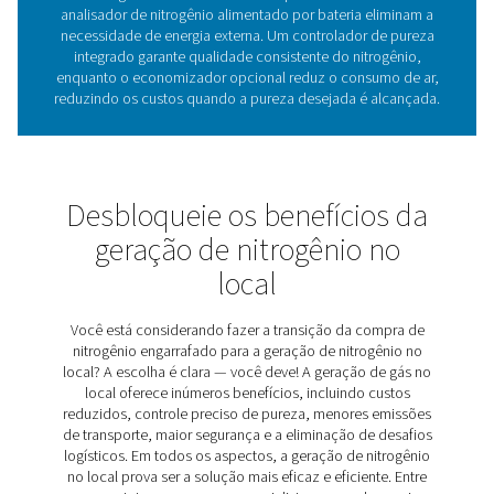
Tecnologia de membran
O gerador de nitrogênio PMNG 1-3 utiliza tecnolog
membrana avançada para produzir nitrogênio de baixa
pureza de forma eficiente. Esse processo funciona se
nitrogênio de outros gases no ar à medida que o ar c
passa através das membranas de fibra oca. Essas f
seletivamente permitem que oxigênio, vapor de água 
gases permeem, enquanto o nitrogênio continua para 
Sem peças móveis e com operação simples, a tecnol
membrana garante um fornecimento de nitrogênio conf
contínuo, tornando-a ideal para várias aplicações qu
até 99,5% de pureza