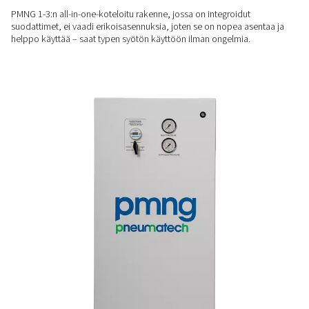
ja putkien kuivaamiseen.
TODISTETTUA SUORITUSKYKYÄ
Kestävä ja tehokas
Kehittyneellä kalvoerottimella ja ilman liikkuvia osia rakenn
tuottaa tasaisen typpimäärän minimaalisella huollolla, mikä
pitkäaikaisen luotettavuuden.
KÄYTTÖVALMIS
Helppo ja nopea asentaa
PMNG 1-3:n all-in-one-koteloitu rakenne, jossa on integroidu
suodattimet, ei vaadi erikoisasennuksia, joten se on nopea 
helppo käyttää – saat typen syötön käyttöön ilman ongelmia