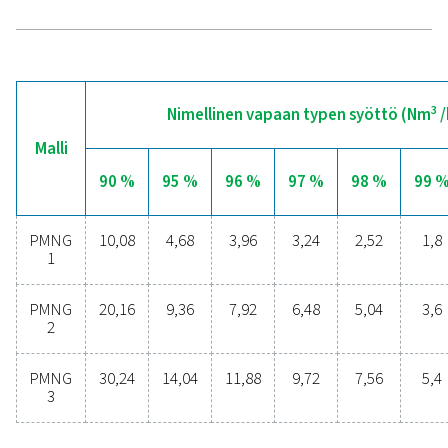
typentuotannon edut
Harkitsetko siirtymistä pullotetun typen ostamisesta
tuottamiseen paikan päällä? Valinta on selvä – sinun p
ehdottomasti! Kaasuntuotanto paikan päällä tarj
lukuisia etuja, kuten alhaisemmat kustannukset, ta
puhtauden valvonnan, pienemmät kuljetuspäästö
paremman turvallisuuden ja logististen haasteid
eliminoinnin. Kaikilta osin typen tuotanto paikan pä
osoittautuu tehokkaammaksi ratkaisuksi. Ota yhte
asiantuntijoihimme saadaksesi lisätietoja siitä, mite
muutos voi hyödyttää toimintaasi.
ota yhteys typpiasiantuntijaamme