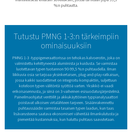
vaihtoehdoista. Siinä on integroidut esisuodattimet ja s
suljetussa kuvussa, joten typen tuottamiseen tarvitaan v
kuivaa paineilmaa. Käyttöönottoprosessi on niin yksinke
että asiantuntijaa ei tarvita. Sisäänrakennettu puhtaussä
varmistaa tasaisen typen laadun kaikissa virtausolosuhte
Intuitiivinen muotoilu mahdollistaa helpon säätämisen y
ruuvilla. Valinnainen akkukäyttöinen typpianalysaattori t
luotettavaa puhtauden valvontaa, kun taas Economiser-
järjestelmä auttaa vähentämään käyttökustannuksia ja 
sekä ilma- että typpijärjestelmien kulumista. Tämä
kustannustehokas ratkaisu vähentää typpikustannuksia
huomattavasti perinteisiin toimitusmenetelmiin verrattun
Kalvotekniikka