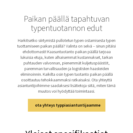
PMNG 1-3 -typpigeneraattori käyttää edistynyttä kalvot
alhaisen tai keskipuhtaan typen tehokkaaseen tuotta
Tämä prosessi toimii erottamalla typpeä muista ilmassa
kaasuista, kun paineilma kulkee onttojen kuitukalvoje
Nämä kuidut päästävät hapen, vesihöyryn ja muut k
selektiivisesti läpi, kun taas typpi jatkaa ulostulo
Kalvotekniikka varmistaa luotettavan ja jatkuvan typen
sillä siinä ei ole liikkuvia osia ja se on helppokäyttöinen.
ihanteellisesti erilaisiin sovelluksiin, joissa tarvitaan j
%:n puhtautta.
Tutustu PMNG 1-3:n tärkeim
ominaisuuksiin