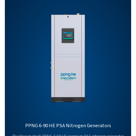
Lisävarusteet
Ota yhteyttä
Onko sinulla kysyttävää tai haluatko tietää, miten
typpigeneraattorimme voivat tehostaa toimintaasi? O
meihin yhteyttä! Tiimimme on innokas tarjoamaan tiet
tukea, jotta voit optimoida prosessisi huippuluokan
typpiteknologiamme avulla. Muutetaan yhdessä
toimintaanne!
ota yhteys typpiasiantuntijaamme