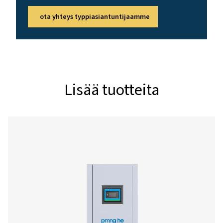
YMPÄRISTÖN LÄMPÖTILA-ALUE (°C)
5 – 50
Nimellinen vapaan typen 
Malli
90 %
95 %
96 %
97 %
PMNG
10,08
4,68
3,96
3,24
1