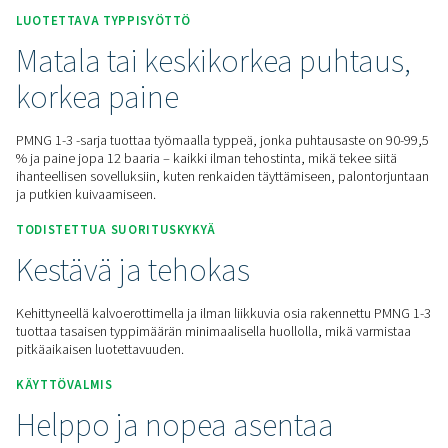
Pyydä tarjous
Koti
Paikan Päällä Tapahtuva N2 -tuotanto
Typpigeneraattorit
Membraanityppigeneraattorit
PMN
LUOTETTAVA TYPPISYÖTTÖ
Matala tai keskikorkea puh
korkea paine
PMNG 1-3 -sarja tuottaa työmaalla typpeä, jonka puhtausast
% ja paine jopa 12 baaria – kaikki ilman tehostinta, mikä teke
ihanteellisen sovelluksiin, kuten renkaiden täyttämiseen, pa