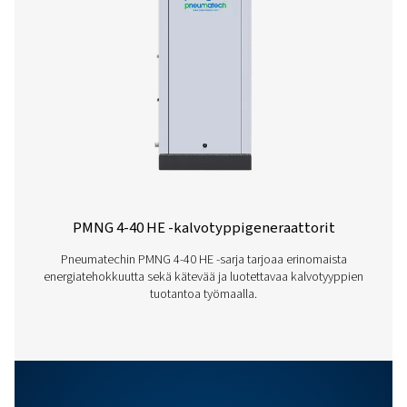
PMNG
20,16
9,36
7,92
6,48
2
PMNG
30,24
14,04
11,88
9,72
3
Ominaisuudet Ja Edut
Yleiset Spesifikaatiot