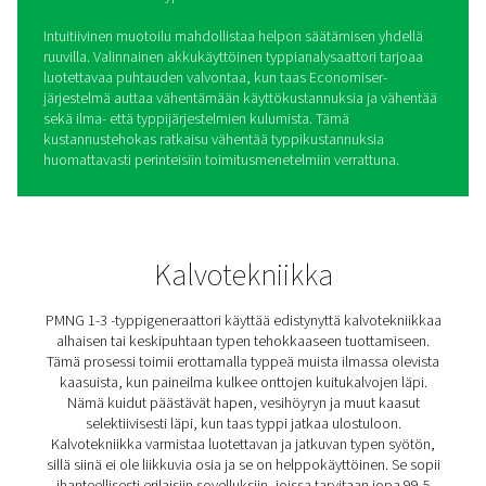
PMNG 1-3
Kalvotyyppigeneraattorit
Pneumatechin kompakteissa PMNG 1-3 -typpigeneraatt
käytetään patentoitua kalvoerotustekniikkaa, joka sopii
ihanteellisesti matalan (90 %) ja keskitason (99,5 %) pu
sovelluksiin, kuten renkaiden täyttämiseen, palontorjun
säiliöiden peittämiseen ja putkistojen kuivaamiseen.
Typpipaineen ollessa enintään 12 baaria (g) tehostinta ei 
Yksinkertaiseksi, kestäväksi ja helppokäyttöiseksi suunn
PMNG on yksi markkinoiden käyttäjäystävällisimmistä