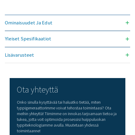
Yleiset spesifikaatio
TYPEN PUHTAUS SAAVUTETTAVISSA (%)
99,5
TULOPAINEALUE (BARG)
4 – 13