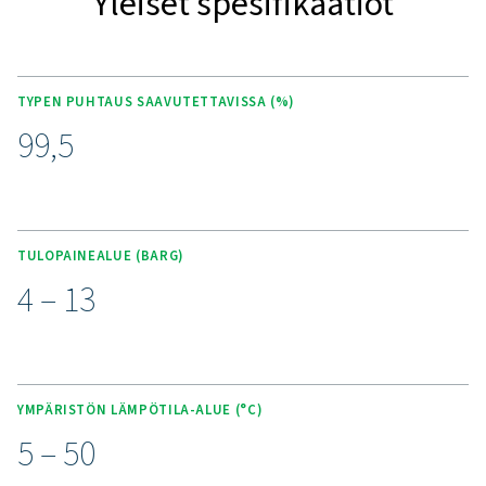
PMNG 1-3 -typpigeneraattorissa on tehokas kalvoerotin
valmistettu kehittyneestä alumiinista ja kuidusta. Se v
luotettavan typen tuotannon 90-99,5 %:n puhtaudella
liikkuvia osia se tarjoaa yksinkertaisen, plug-and-play-r
jossa kaikki suodattimet on integroitu kompaktiin, sul
koteloon typen välitöntä syöttöä varten. Yksikkö ei 
erikoisasennusta, ja siinä on 3-vaiheinen esisuodatusjär
Paineilmaohjatut venttiilit ja akkukäyttöinen typpianaly
poistavat ulkoisen virtalähteen tarpeen. Sisäänraken
puhtaussäädin varmistaa tasaisen typen laadun, kun
lisävarusteena saatava ekonomiseri vähentää ilmankulu
pienentää kustannuksia, kun haluttu puhtaus saavut
Paikan päällä tapahtuva