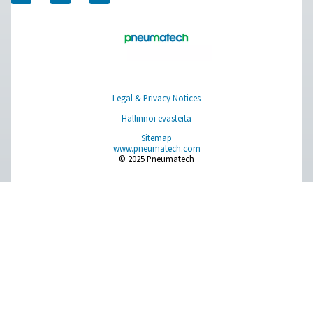
erittäin alhaisen virtauksen typpisovelluksiin. Se on er
kompakti pienen kokonsa ansiosta ja sopii helposti o
oleviin paineilmaverkkoihin.