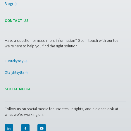
PPNG 1-5,5 HE PSA -typpigeneraattori
PPNG 1-5,5 HE on Pneumatechin ensiluokkainen gener