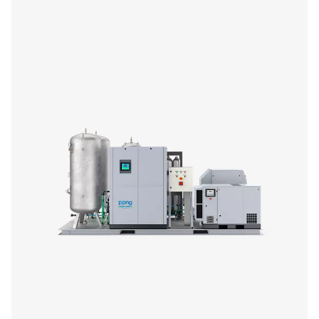
PPNG 6-90 HE PSA Nitrogen Generator
The Pneumatech PPNG 6-90 HE premium PSA nitrogen g
offers low/medium-flow, high-purity nitrogen with indust
reliability, efficiency and a long lifetime.