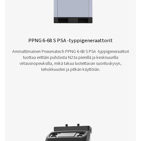
PMNG 4-40 HE -kalvotyppigeneraattor
Pneumatechin PMNG 4-40 HE -sarja tarjoaa erinoma
energiatehokkuutta sekä kätevää ja luotettavaa kalvo
tuotantoa työmaalla.