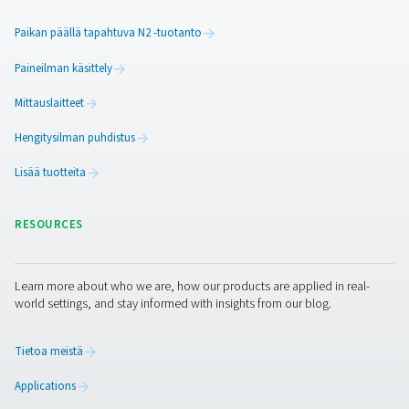
PPNG 6-68 S PSA -typpigeneraattorit
Ammattimainen Pneumatech PPNG 6-68 S PSA -typpigen
tuottaa erittäin puhdasta N2:ta pienillä ja keskisuur
virtausnopeuksilla, mikä takaa luotettavan suoritusk
tehokkuuden ja pitkän käyttöiän.