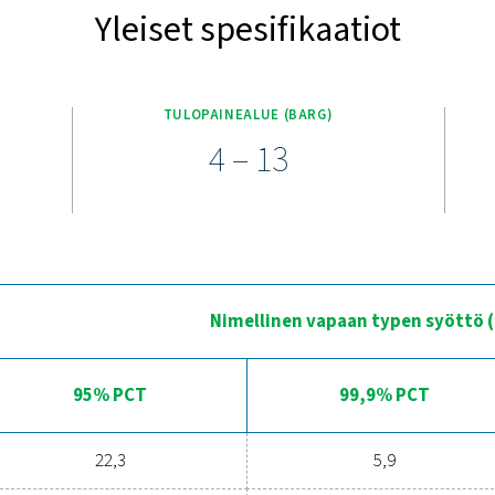
Tutustu PPNG 6-68 S:n tärke
raattori on suunniteltu tehokkaaksi ja luotettavaksi. Siinä on 
 Siinä käytetään erittäin tehokkaita hiilimolekyyliseuloja, jotka
iä kuormia, generaattori toimii hiljaisesti ja turvallisesti mini
kaventtiilien ansiosta. Purelogic-ohjain varmistaa optimaalise
käyttäjäystävällis
Paikan päällä tapahtuvan 
ä pullotetun typen ostamisesta typen tuottamiseen paikan päällä
etuja, kuten alhaisemmat kustannukset, tarkan puhtauden valvo
nin. Kaikilta osin typen tuotanto paikan päällä osoittautuu te
lisätietoja siitä, miten tämä muutos vo