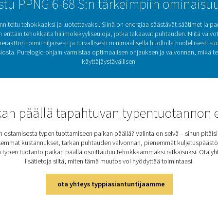
estelmän suorituskyvystä.
Pressure Swing -adso
eraattorissa käytetään huippuluokan paineenvaihteluadsorptiot
si erottaa typen muista ilmassa olevista kaasuista hyödyntämäl
seuloja (CMS) sisältävien säiliöiden läpi, jotka selektiivisesti 
la korkean ja matalan paineen välillä eri aluksissa KVM regener