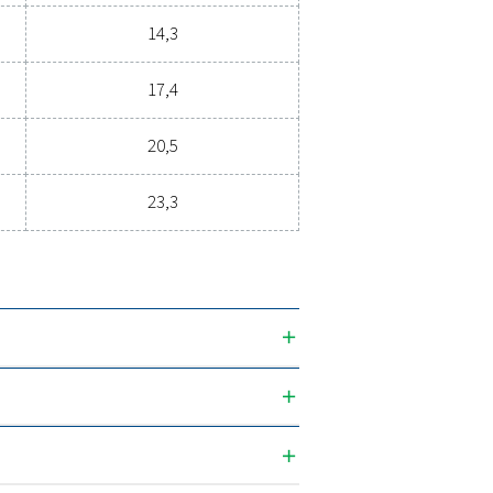
3
n vapaan typen syöttö (Nm
/h)
99,9% PCT
99,999% 
5,9
1,7
7,6
2,2
9,3
2,7
11,8
3,4
15,2
4,4