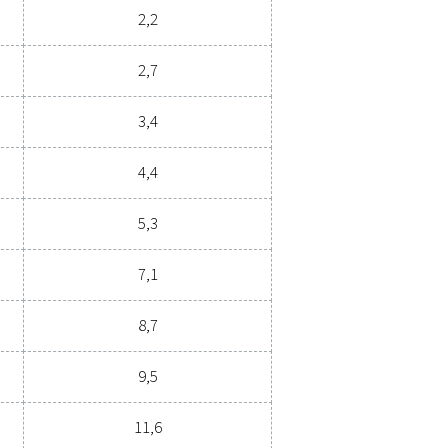
tuntijaamme
ikaatiot
BARG)
YMPÄRISTÖN LÄMPÖTILA
(°C)
5 – 60