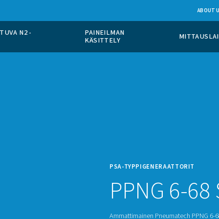
PÄÄLLÄ TAPAHTUVA N2 -
PAINEILMAN
TO
KÄSITTELY
PSA-T