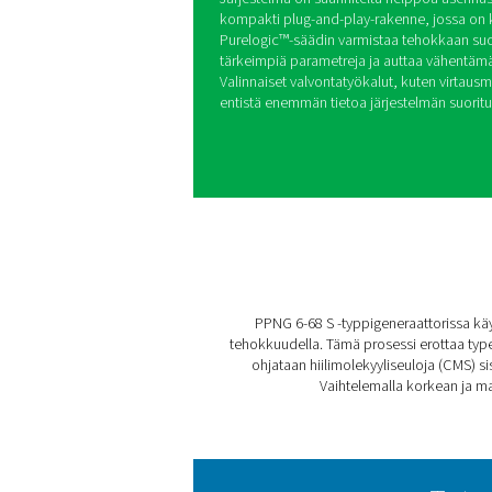
PPNG 6-68 S P
PPNG 6-68 S -sarja tarjoaa l
elektroniikka- ja muoviteoll
typpipitoisuuden ja jopa 12
Järjestelmä on suunniteltu h
kompakti plug-and-play-rak
Purelogic™-säädin varmista
tärkeimpiä parametreja ja 
Valinnaiset valvontatyökalut,