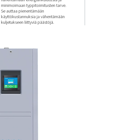
yä,
Pienempi
urata
energiankulut
stettu
vähemmän
n
timoi
päästöjä
aa
n
PPNG 6-68 S on suunniteltu
solla.
vähentämään energiankulutusta
minimoimaan typpitoimitusten 
Se auttaa pienentämään
käyttökustannuksia ja vähent
kuljetukseen liittyviä päästöjä.