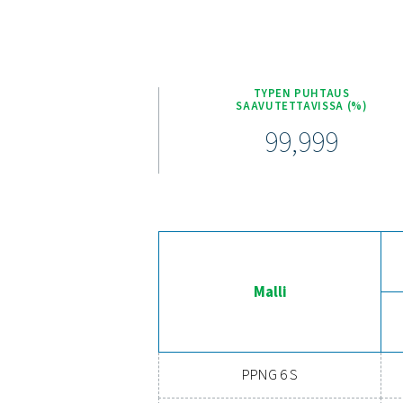
PPNG 6-68 S -typpigene
paineistuksen ansiosta.
Suunniteltu kestämään syklis
ja kestävien kulmaistuk
Harkitsetko siirtymist
päällä tarjoaa lukuisia 
haasteiden eliminoin