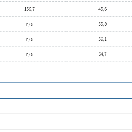
Nimelline
95% PCT
22,3
28,8
35,2
44,7
57,5