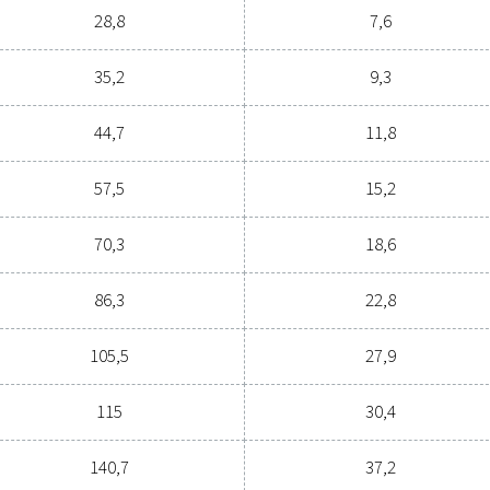
ota yhteys typpiasian
Yleiset spesif
TAUS
TULOPAINEALUE (
SSA (%)
4 – 13
99