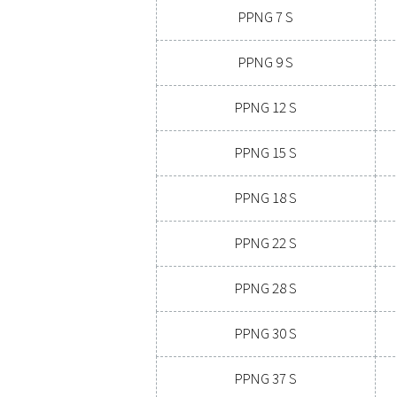
TYPEN PUH
SAAVUTETTAVI
99,9