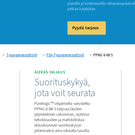
PP
Ammatti
pienillä
pitkän k
Pyyd
a N2 -tuotanto
Typpigeneraattorit
PSA-Typpigeneraattor
SYÖTTÖ
ÄLYKÄS OHJAUS