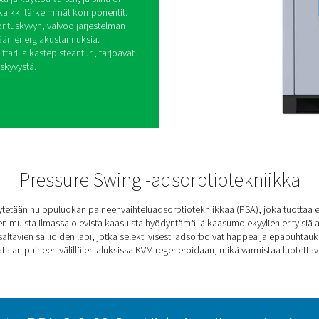
SA -typpigeneraattorit
uotettavan typensyötön elintarvike-, lääke-,
isuudelle. Se tuottaa jopa 99,999 %:n
 barg:n paineen ilman tehostinta.
elppoa asennusta ja käyttöä varten, ja siinä on
enne, jossa on kaikki tärkeimmät komponentit.
a tehokkaan suorituskyvyn, valvoo järjestelmän
auttaa vähentämään energiakustannuksia.
 kuten virtausmittari ja kastepisteanturi, tarjoavat