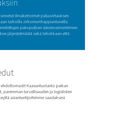
rptiotekniikka
ekniikkaa (PSA), joka tuottaa erittäin puhdasta typpeä huomat
lä kaasumolekyylien erityisiä adsorptio-ominaisuuksia eri pain
adsorboivat happea ja epäpuhtauksia ja päästävät puhdistetun typ
oidaan, mikä varmistaa luotettavan ja jatkuvan typen syötön.