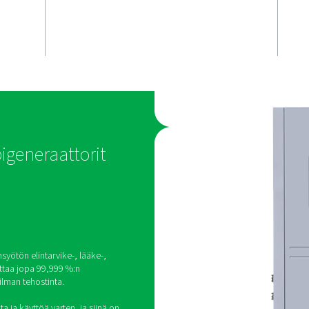
Suorituskyk
arpeen
jota voit se
Purelogic™-ohjaimella varu
PPNG 6-68 S tarjoaa täyde
ikan päällä
järjestelmän valvonnan, op
aso on 95-
tehokkuuden ja mahdollist
etävalvonnan suorituskyvy
än, kun taas
pitämiseksi aina oikealla ta
at puhtautta
vat tasaisen ja