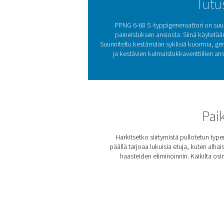
entistä enemmän tietoa järj
PPNG 6-68 S -typpigen
tehokkuudella. Tämä proses
ohjataan hiilimolekyyli
Vaihtelemal