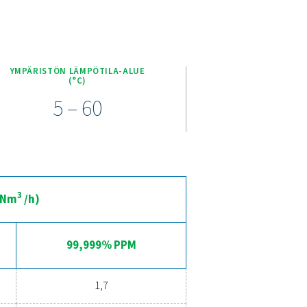
impiin ominaisuuksiin
energiaa säästävät säätimet ja parannetut ilmakertoimet paluuvi
 takaavat puhtauden. Niitä valvotaan tarkoilla zirkoniumhappiant
maalisella huollolla huolellisesti suunniteltujen pakoputken ääne
n ohjauksen ja valvonnan, mikä tekee järjestelmästä sekä tehokk
en.
typentuotannon edut
? Valinta on selvä – sinun pitäisi ehdottomasti! Kaasuntuotanto
nnan, pienemmät kuljetuspäästöt, paremman turvallisuuden ja lo
hokkaammaksi ratkaisuksi. Ota yhteyttä asiantuntijoihimme saada
i hyödyttää toimintaasi.