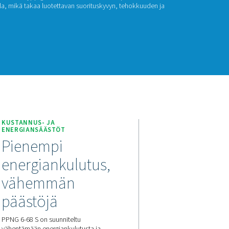
NG 6-68 S
mainen Pneumatech PPNG 6-68 S PSA -typpigeneraattori tuottaa
 ja keskisuurilla virtausnopeuksilla, mikä takaa luotettavan suo
äyttöiän.
ä tarjous
it
PPNG 6-68 S
KUSTANNUS- JA
ENERGIANSÄÄSTÖT