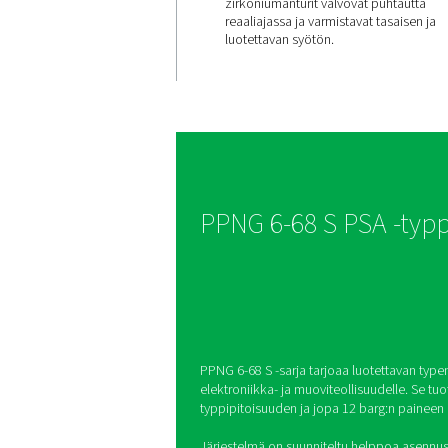
Tasainen
puhtaus t
mukaan
PPNG 6-68 S tuottaa pa
typpeä, jonka puhtaust
99,999 %. Se mukautuu
automaattisesti kysyntä
zirkoniumanturit valvov
reaaliajassa ja varmista
luotettavan syötön.