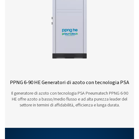
PPNG 37 S
140,7
37,2
PPNG 41 S
159,7
45,6
PPNG 50 S
n.d.
55,8
PPNG 63 S
n.d.
59,1
PPNG 68 S
n.d.
64,7
Caratteristiche E Vantaggi