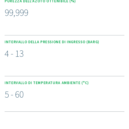
efficienza per garantire la purezza, monitorati da precis
di ossigeno in zirconio. Progettato per gestire i carichi ci
generatore funziona in modo silenzioso e sicuro co
manutenzione minima, grazie ai silenziatori dello sc
progettati con cura e alle valvole a sede angolare durev
controller Purelogic™ garantisce un controllo e un mon
ottimali, rendendo il sistema efficiente e intuitivo
Vantaggi della generazione
azoto in loco
State pensando di passare dall'acquisto di azoto
bottiglia alla generazione di azoto in loco? La scel
chiara: dovresti assolutamente farlo! La generazione 
in loco offre numerosi vantaggi, tra cui costi ridot