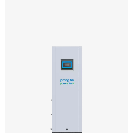
Generatori di azoto PPNG 1-5,5 HE con tecn
PSA
Il PPNG 1-5,5 HE è il generatore di Pneumatech per app
con azoto a flusso ultra basso, estremamente compatt
all'ingombro ridotto, si adatta facilmente alle reti di ari