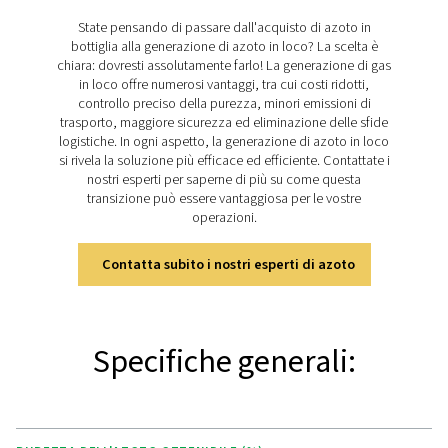
molecolari al carbonio (CMS), che adsorbono seletti
ossigeno e impurità, consentendo il passaggio dell'
purificato. Alternando le pressioni alta e bassa in vari se
CMS vengono rigenerati, garantendo un'erogazione d
affidabile e continua.
Scoprite le caratteristich
principali del modello PH 5
S.
Il generatore di azoto PPNG 6-68 S è progettato per ga
efficienza e affidabilità, con comandi per il risparmio e
e fattori dell'aria avanzati attraverso la pressurizzazi
controflusso. Utilizza setacci molecolari al carbonio 