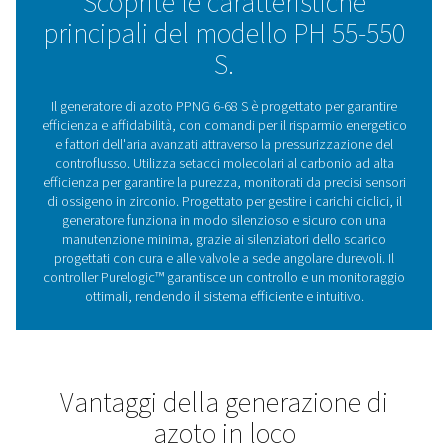
aiuta a ridurre i costi energetici. Gli strumenti di monito
opzionali, come un flussometro e un sensore del punto 
rugiada, offrono ancora più informazioni sulle prestazio
sistema.
Tecnologia PSA (Pressure S
Adsorption)
Il generatore di azoto PPNG 6-68 S utilizza la tecnolo
(Pressure Swing Adsorption) all'avanguardia per produr
ad alta purezza con una notevole efficienza. Questo 
separa l'azoto da altri gas presenti nell'aria sfruttando le
proprietà di adsorbimento delle molecole di gas a pr
diverse. L'aria viene diretta attraverso serbatoi contenen