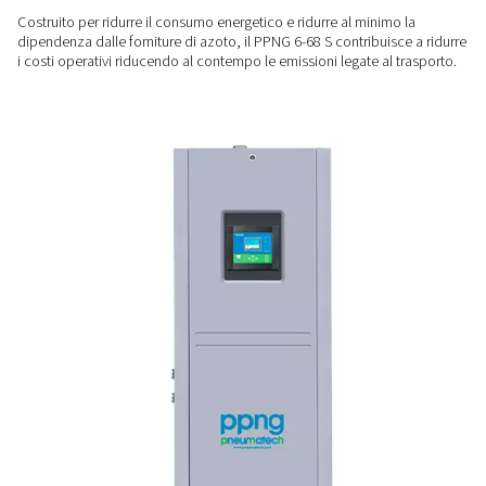
CONTROLLO INTELLIGENTE
Prestazioni monitorabili
Dotato del controller Purelogic™, il PPNG 6-68 S offre una s
completa del sistema, ottimizzando l'efficienza e consenten
monitoraggio remoto per mantenere le prestazioni sempre in
RISPARMI ENERGETICI E SUI COSTI
Minore consumo energetic
minori emissioni
Costruito per ridurre il consumo energetico e ridurre al mini
dipendenza dalle forniture di azoto, il PPNG 6-68 S contribui
i costi operativi riducendo al contempo le emissioni legate a