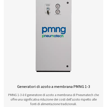
Il generatore di azoto con tecnologia PSA Pneumatech 
HE offre azoto a basso/medio flusso e ad alta purezza l
settore in termini di affidabilità, efficienza e lunga d