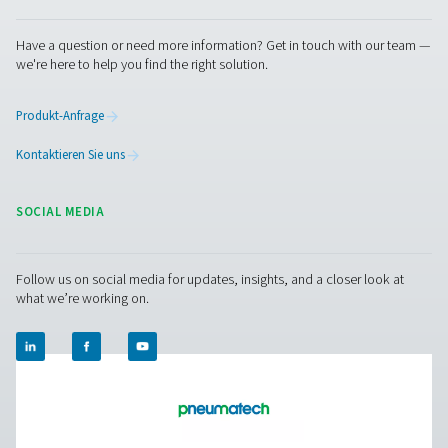
PPNG 1-5,5 HE PSA-Stickstoffgenerato
Der PPNG 1-5,5 HE ist der Premium-Generator von Pneum