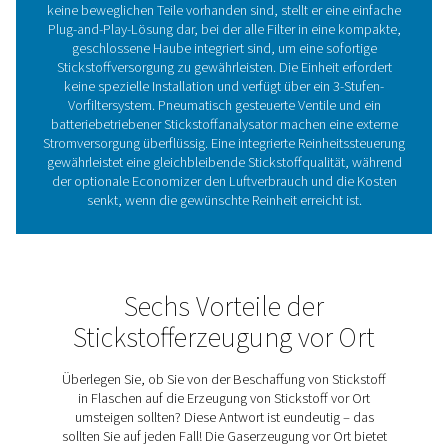
kostengünstige Lösung senkt die Stickstoffkosten erheb
Vergleich zu herkömmlichen Liefermethoden.
Membrantechnologie
Der Stickstoffgenerator PMNG 1-3 nutzt fortschrittl
Membrantechnologie zur effizienten Erzeugung von Sti
mit niedriger bis mittlerer Reinheit. Bei diesem Proze
Stickstoff von anderen Gasen in der Luft getrennt, w
Druckluft durch hohle Fasermembranen strömt. Diese
ermöglichen es selektiv, dass Sauerstoff, Wasserdam
andere Gase durchdringen können, während Stickstoff
zum Auslass gelangt. Da keine beweglichen Teile vorha
und die Membrantechnologie einfach zu bedienen ist, s
für eine zuverlässige und kontinuierliche Stickstoffver