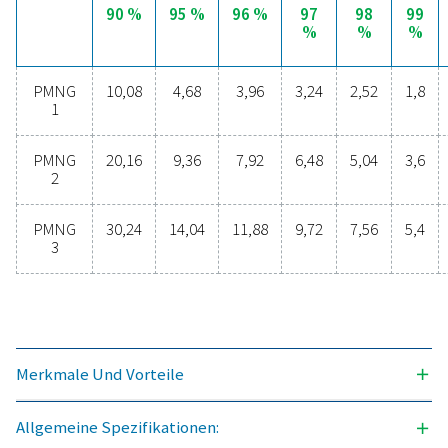
zahlreiche Vorteile, darunter reduzierte Kosten, prä
Reinheitskontrolle, geringere Transportemissione
verbesserte Sicherheit und die Beseitigung logistis
Herausforderungen. In jeder Hinsicht erweist sich 
Stickstofferzeugung vor Ort als die effektivste u
effizienteste Lösung. Wenden Sie sich an unsere Exp
um mehr darüber zu erfahren, wie dieser Wechsel I
Betrieb unterstützen kann.
Wenden Sie sich an unsere Stickstoff-Exper
Allgemeine Spezifikatio