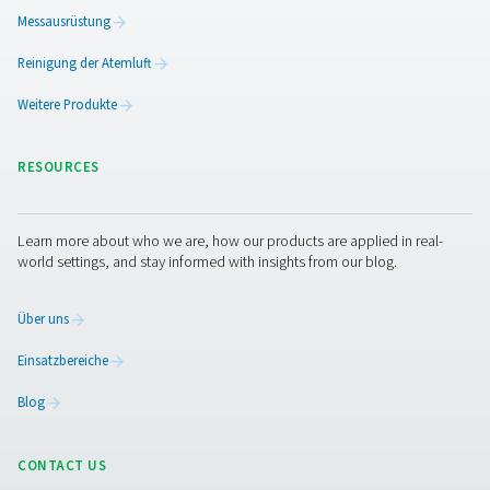
PPNG 6-68 S PSA (Druckwechseladsorpt
Stickstoffgeneratoren
Der professionelle PSA-Stickstoffgenerator PPNG 6-6
Pneumatech liefert hochreines N2 bei niedrigen bis mi
Durchflussraten und bietet zuverlässige Leistung, Effizi
eine lange Lebensdauer.