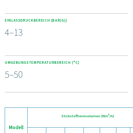
Vorfiltersystem. Pneumatisch gesteuerte Ventile und
batteriebetriebener Stickstoffanalysator machen eine 
Stromversorgung überflüssig. Eine integrierte Reinheits
gewährleistet eine gleichbleibende Stickstoffqualität,
der optionale Economizer den Luftverbrauch und die
senkt, wenn die gewünschte Reinheit erreicht ist
Sechs Vorteile der
Stickstofferzeugung vor O
Überlegen Sie, ob Sie von der Beschaffung von Stick
in Flaschen auf die Erzeugung von Stickstoff vor 
umsteigen sollten? Diese Antwort ist eundeutig – 
sollten Sie auf jeden Fall! Die Gaserzeugung vor Ort 