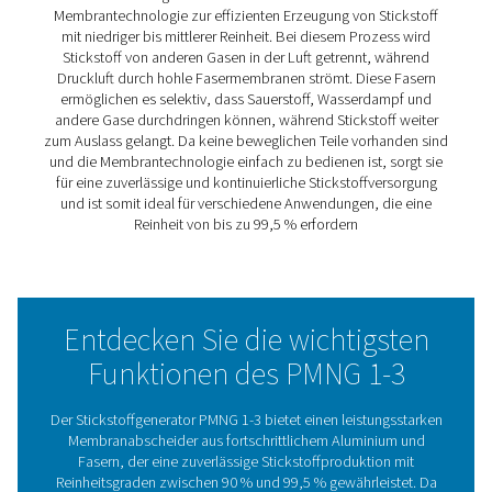
Trocknung geeignet ist. Bei Stickstoffdrücken von bis zu
(g) ist kein Booster erforderlich.
Der PMNG wurde für Einfachheit, Langlebigkeit und
Benutzerfreundlichkeit entwickelt und ist eine der
benutzerfreundlichsten Optionen auf dem Markt. Er ist m
integrierten Vorfiltern und Steuerungen in einer geschlo
Haube ausgestattet, sodass zur Stickstofferzeugung nur
trockene Druckluft benötigt wird. Die Inbetriebnahme is
einfach, dass kein Spezialist erforderlich ist. Die integrie
Reinheitssteuerung gewährleistet eine gleichbleibende
Stickstoffqualität unter allen Durchflussbedingungen.
Unser intuitives Design ermöglicht eine einfache Einstell
nur einer Schraube. Der optionale batteriebetriebene
Stickstoffanalysator bietet eine zuverlässige
Reinheitsüberwachung, während das Economiser-Syst
beiträgt, die Betriebskosten zu senken und den Verschl
Druckluft- und Stickstoffsystemen zu reduzieren. Diese