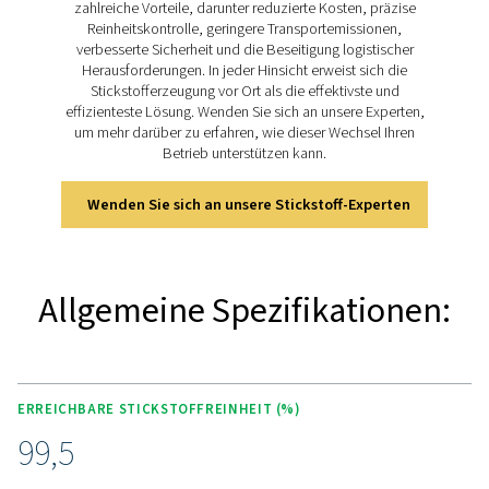
und ist somit ideal für verschiedene Anwendungen, di
Reinheit von bis zu 99,5 % erfordern
Entdecken Sie die wichtigs
Funktionen des PMNG 1-
Der Stickstoffgenerator PMNG 1-3 bietet einen leistung
Membranabscheider aus fortschrittlichem Aluminiu
Fasern, der eine zuverlässige Stickstoffproduktion
Reinheitsgraden zwischen 90 % und 99,5 % gewährleis
keine beweglichen Teile vorhanden sind, stellt er eine 
Plug-and-Play-Lösung dar, bei der alle Filter in eine k
geschlossene Haube integriert sind, um eine sofor
Stickstoffversorgung zu gewährleisten. Die Einheit erf
keine spezielle Installation und verfügt über ein 3-St