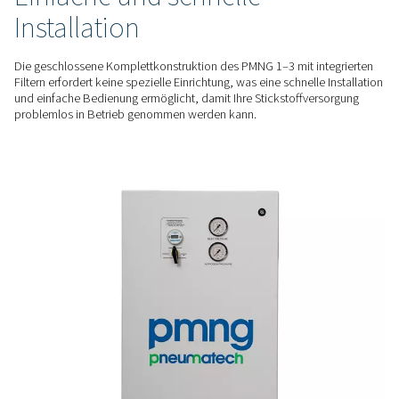
Reifenbefüllung, Brandschutz und Rohrleitungstrocknung.
BEWÄHRTE LEISTUNG
Langlebig und effizient
Der PMNG 1–3 ist mit einem fortschrittlichen Membranabsch
ohne bewegliche Teile ausgestattet und liefert eine konstant
Stickstoffausgabe bei minimalem Wartungsaufwand, was ei
langfristige Zuverlässigkeit gewährleistet.
ANSCHLUSSFERTIG MIT PLUG-AND-PLAY
Einfache und schnelle
Installation
Die geschlossene Komplettkonstruktion des PMNG 1–3 mit i