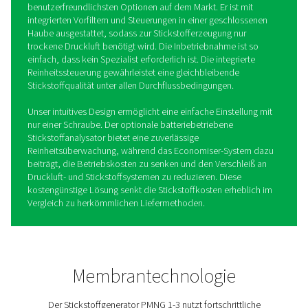
PMNG 1–3 Stickstoffgenerato
mit Membrantechnologie
Die kompakten Stickstoffgeneratoren PMNG 1-3 von
Pneumatech verwenden eine proprietäre
Membrantrennungstechnologie, die ideal für Anwendun
niedriger (90 %) bis mittlerer (99,5 %) Reinheit wie
Reifenbefüllung, Brandschutz, Tankabdeckung und Pipe