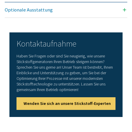
ERREICHBARE STICKSTOFFREINHEIT (%)
99,5
EINLASSDRUCKBEREICH (BAR(G))
4–13
UMGEBUNGSTEMPERATURBEREICH (°C)
5–50