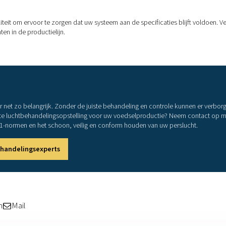
 van het risiconiveau van uw toepassing. Lucht die bijvoorbeeld
en klasse 2 voor vocht.
 mogelijk ook voldoen aan:
n
en voor voedselcontact
normen
oor de productie van perslucht 
lescentie- en deeltjesfilters
om olieaerosolen, stof en vaste veron
of
sorptiedroger
om waterdamp in uw persluchtsysteem te vermin