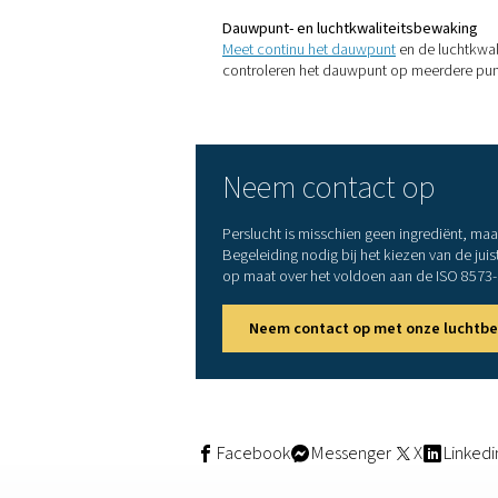
De vereiste klasse hangt af
olie, klasse 2 voor deeltjes 
Voedselproducenten moeten
HACCP/GFSI-vereiste
FDA- of EU-richtlijn
Retailerspecifieke 
Oplossingen v
Persluchtfilters
Installeer hoogefficiënte
coa
gebruikspunt.
Persluchtdrogers
Gebruik een
koudemiddel-