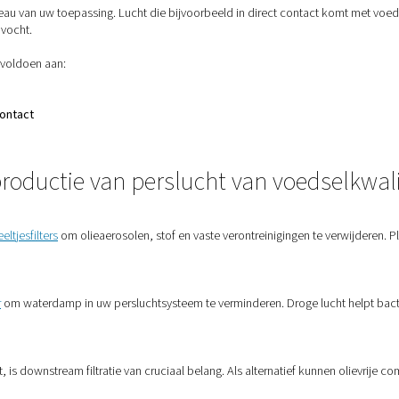
zijn van toepassing?
n voedingsmiddelen volgen
ISO 8573-1:2010
, waarin luchtzuive
stof)
dampen)