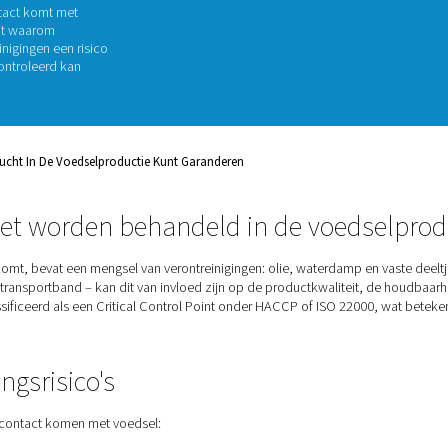
dselproductie gebruikt – van
n. Maar als de lucht niet schoon,
einigingen in uw productlijn
de voedingsmiddelenindustrie
moet
 te beschermen en aan de wet- en
ct in direct contact komt met
ids leggen we uit
waarom
, welke verontreinigingen een risico
e apparatuur gecontroleerd kan
aliteit Van Perslucht In De Voedselproductie Kunt Garanderen
ucht moet worden behandeld in 