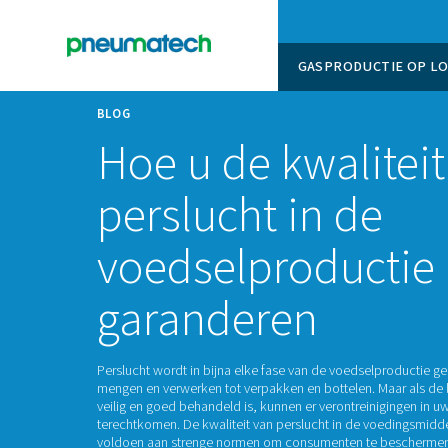
GASPROD
BLOG
Hoe u de kwal
perslucht in 
voedselprodu
garanderen