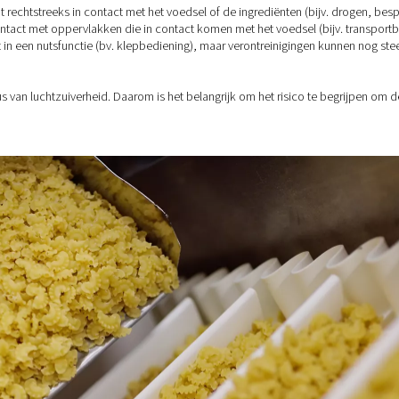
een compressor komt, bevat een mengsel van verontreinigingen: 
tmond, klep of transportband – kan dit van invloed zijn op de 
perslucht geclassificeerd als een
Critical Control Point
onder HAC
controleerd.
ntreinigingsrisico's
ende manieren in contact komen met voedsel:
t
- De lucht komt rechtstreeks in contact met het voedsel of de
lucht komt in contact met oppervlakken die in contact komen me
t wordt gebruikt in een nutsfunctie (bv. klepbediening), maar 
s.
schillende niveaus van luchtzuiverheid. Daarom is het belangrij