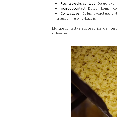
Lucht die rechtstreeks uit 
terechtkomen – via een spui
In veel toepassingen wordt 
moet worden bewaakt en ge
Inzicht in vero
Perslucht kan op verschill
Rechtstreeks contac
Indirect contact
- De 
Contactloos
- De luch
terugstroming of lekkage i
Elk type contact vereist ver
ontwerpen.