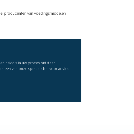
 in direct contact komt met voedingsmiddelen, kan klasse 1 ver
van voedselkwaliteit
treinigingen te verwijderen. Plaats filters altijd zo dicht mogeli
deren. Droge lucht helpt bacteriegroei, corrosie en ijsvormin