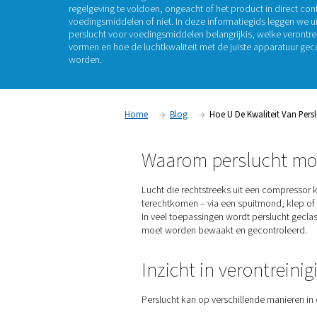
Perslucht wordt in bijna elke fase van de voe
mengen en verwerken tot verpakken en bottele
veilig en goed behandeld is, kunnen er verontr
terechtkomen. De
kwaliteit van perslucht in 
voldoen aan strenge normen om consumenten
regelgeving te voldoen, ongeacht of het produ
voedingsmiddelen of niet. In deze informatieg
perslucht voor voedingsmiddelen belangrijk
is
vormen en hoe de luchtkwaliteit met de juist
worden.
Home
Blog
Hoe U De Kw
Waarom persl