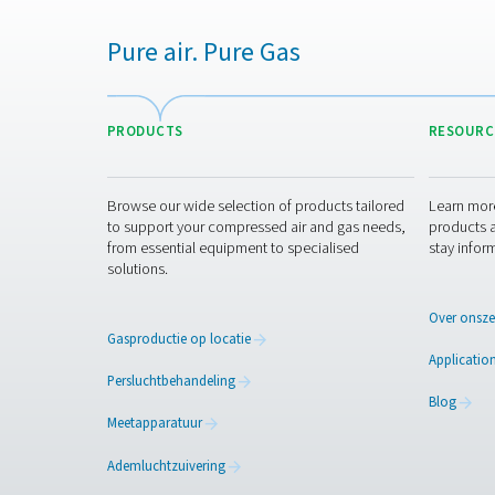
voorkomen.
Olievrije compressoren o
Als u oliegesmeerde compress
verminderen.
Dauwpunt- en luchtkwalit
Meet continu het dauwpunt
controleren het dauwpunt o
Neem contact
Perslucht is misschien geen
Begeleiding nodig bij het k
op maat over het voldoen a