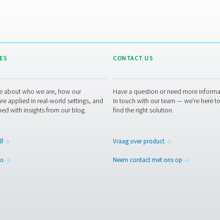
f nabehandeling
oren gebruikt, is downstream filtratie van cruciaal belang. Als
eitsbewaking
en de luchtkwaliteit om ervoor te zorgen dat uw systeem aan d
p meerdere punten in de productielijn.
 op
 ingrediënt, maar net zo belangrijk. Zonder de juiste behandelin
iezen van de juiste luchtbehandelingsopstelling voor uw voeds
an de ISO 8573-1-normen en het schoon, veilig en conform hou