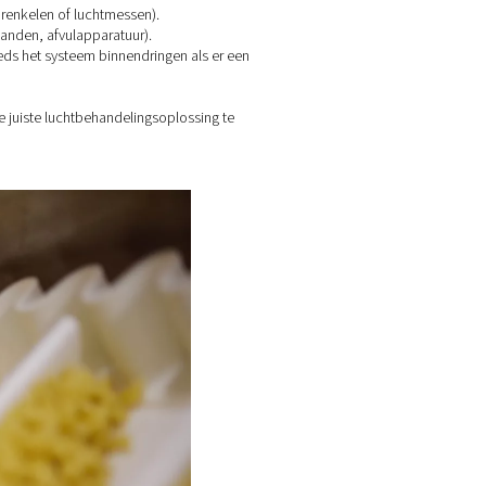
olie, waterdamp en vaste deeltjes. Als deze verontreinigingen 
productkwaliteit, de houdbaarheid of zelfs de veiligheid van d
CP of ISO 22000, wat betekent dat het net als elk voedingsin
 ingrediënten (bijv. drogen, besprenkelen of luchtmessen).
t het voedsel (bijv. transportbanden, afvulapparatuur).
verontreinigingen kunnen nog steeds het systeem binnendringen a
k om het risico te begrijpen om de juiste luchtbehandelingsoplos