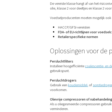
Welke normen 
De meeste producenten va
Deeltjes
Water (damp en vloei
Olie (aerosolen en 