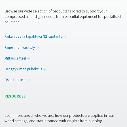
elintarvikevalmistajat valvovat kastepistettä useissa linj
kohdissa.
Ota yhteyttä
Paineilma ei ehkä ole ainesosa, mutta se on yhtä tärkeää
asianmukaista hoitoa ja valvontaa se voi tuoda piileviä r
prosessiisi. Tarvitsetko neuvoja oikean
ilmankäsittelyjärjestelmän valintaan
elintarviketuotantoon?
Keskustele asiantuntijamme kan
saadaksesi räätälöityä neuvontaa ISO 8573-1 -standardi
täyttämisestä ja paineilman pitämisestä puhtaana, turval
vaatimustenmukaisena.