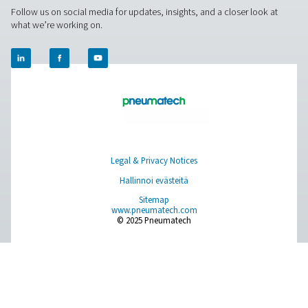
Paikan päällä tapahtuva N2 -tuotanto
Paineilman käsittely
Mittauslaitteet
Hengitysilman puhdistus
Lisää tuotteita
RESOURCES
Learn more about who we are, how our products are applied 
world settings, and stay informed with insights from our blog