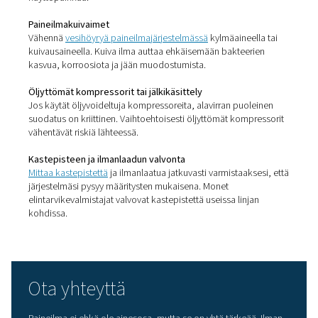
Öljy (aerosolit ja höyryt)
Tarvittava luokka riippuu käyttökohteen riskitasosta. Es
suorassa kosketuksessa elintarvikkeiden kanssa käytett
voi vaatia luokan 1 öljylle, luokan 2 hiukkasille ja luokan
kosteudelle.
Elintarviketuottajien on mahdollisesti noudatettava myö
seuraavia:
HACCP/GFSI-vaatimukset
FDA:n tai EU:n elintarvikekontaktia koskevat oh
Jälleenmyyjäkohtaiset standardit
Ratkaisut elintarvikelaatuis
paineilman tuottamiseen