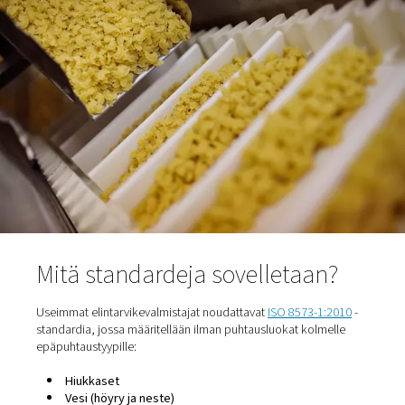
elintarvikkeiden kanssa kosketuksissa oleviin pintoihi
kuljettimet, täyttölaitteet).
Kosketukseton
- Ilmaa käytetään käyttötarkoituk
(esim. venttiilin käyttö), mutta epäpuhtauksia voi silti
järjestelmään, jos järjestelmässä on takaisinvirtausta t
vuotoa.
Jokainen kosketustyyppi edellyttää eritasoista ilman pu
minkä vuoksi riskien ymmärtäminen on avainasemassa 
ilmankäsittelyratkaisun suunnittelussa.