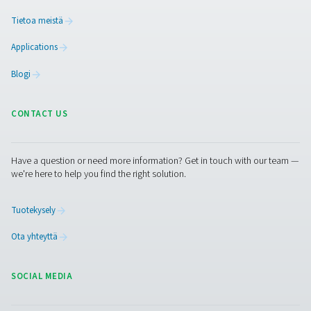
Ota yhteyttä ilmankäsittelyasiantuntijoihim
Facebook
Messenger
X
Linkedin
Mail
Puhdas ilma. Puhdas kaasu
PRODUCTS
Browse our wide selection of products tailored to support 
compressed air and gas needs, from essential equipment to
solutions.