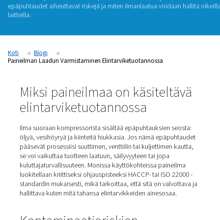
tuoda epäpuhtauksia tuotelinjallesi.
Elintarviketeollisuuden
on täytettävä tiukat standardit kuluttajien suojaamiseksi ja 
noudattamiseksi riippumatta siitä, onko se suorassa koske
elintarvikkeiden kanssa vai ei. Tässä oppaassa kerromme,
m
elintarvikekäyttöön soveltuvalla paineilmalla on merkitystä,
epäpuhtaudet aiheuttavat riskejä ja miten ilmanlaatua
voidaan
laitteilla.
Koti
Blogi
Paineilman Laadun Varmistaminen Elintarviketuotannossa
Miksi paineilmaa on käsitelt
elintarviketuotannossa
Ilma suoraan kompressorista sisältää epäpuhtauksien s