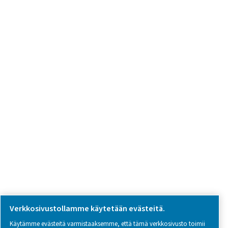
SOCIAL MEDIA
Follow us on social media for updates, insights, and a close
what we’re working on.
Legal & Privacy Notices
Hallinnoi evästeitä