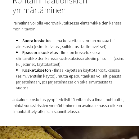
öljyä, vesihöyryä ja kiinteitä hiukkasia. Jos nämä epäpu
pääsevät prosessiisi suuttimen, venttiilin tai kuljettimen 
se voi vaikuttaa tuotteen laatuun, säilyvyyteen tai jopa
kuluttajaturvallisuuteen. Monissa käyttökohteissa paine
luokitellaan
kriittiseksi
ohjauspisteeksi HACCP- tai ISO 2
standardin mukaisesti, mikä tarkoittaa, että sitä on valvo
hallittava kuten mitä tahansa elintarvikkeiden ainesosaa
Kontaminaatioriskien
ymmärtäminen
Paineilma voi olla vuorovaikutuksessa elintarvikkeiden 
monin tavoin:
Suora kosketus
- Ilma koskettaa suoraan ruokaa t
ainesosia (esim. kuivaus-, suihkutus- tai ilmaveitset).
Epäsuora kosketus
- Ilma on kosketuksissa