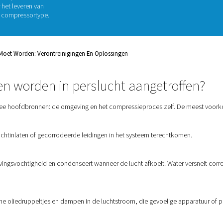
n het geval. Van deeltjes en
n, onbehandelde perslucht kan een
e stille apparatuur beschadigen, de
trienormen overtreden. In dit
ngen vandaan komen
, welke risico's
essentieel is
voor het leveren van
w toepassing of compressortype.
slucht Gefilterd Moet Worden: Verontreinigingen En Oplossingen
einigingen worden in perslucht 
igingen op uit twee hoofdbronnen: de omgeving en het compres