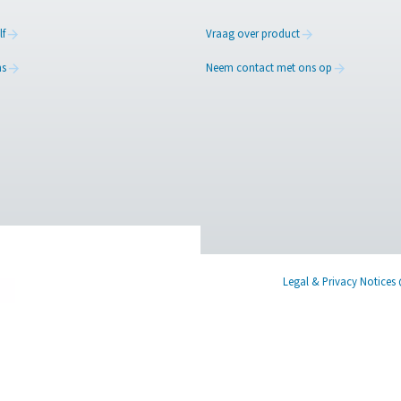
 op
ls de filtering ervan. Als u verontreinigingen niet actief verwijd
stelling de juiste is voor uw systeem?
Ontvang deskundig advies ov
n u de oplossing aan te passen aan uw specifieke omgeving en 
 onze luchtbehandelingsexperts
X
Linkedin
Mail