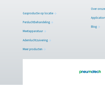
Neem contact
Perslucht is alleen zo goed a
niet zeker welke filtratie-in
zuiverheidseisen. Wij helpe
Neem contact op met
Facebook
Messenger