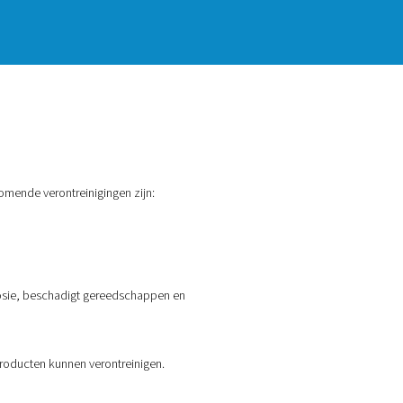
aangetroffen?
sieproces zelf. De meest voorkomende verontreinigingen zijn: