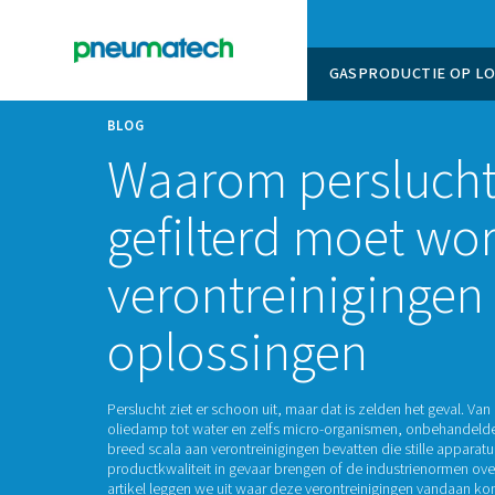
GASPROD
BLOG
Waarom pers
gefilterd moe
verontreinigi
oplossingen