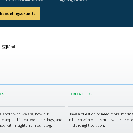
f
g
Ont
atie-opstelling kiezen
afhankelijk van uw toepassing, het type compressor en de lucht
rieel gebruik zijn
alleen coalescentie- en deeltjesfilters nodig.
voedingsmiddelen- en drankenindustrie
vereisen steriele of a
vereist ultradroge, olievrije lucht, met meerfasige filtratie en
 filters correct te dimensioneren en ze regelmatig te onderhoud