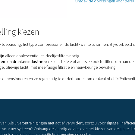
S
Ver
Pne
aan
l
b