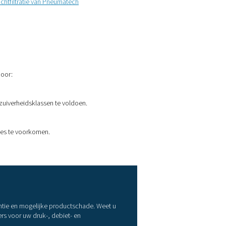
oorten filters voor persluchtsys
schillende verontreinigingen vereisen verschillende filtratieoplo
umatech biedt een volledig assortiment filters om elk type onz
 te pakken:
Coalescentiefilters: olieaerosolen en waterdruppels uit d
uchtstroom
verwijderen.
Deeltjesfilters:
vangen vaste deeltjes zoals roest, stof en vui
Actieve koolstoffilters:
Verwijderen oliedampen en geuren, 
elangrijk in toepassingen met een hoge zuiverheid.