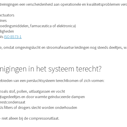
ratie zo belangrijk?
nen deze verontreinigingen een verscheidenheid aan operation
, sproeiers en actuators
chappen en machines