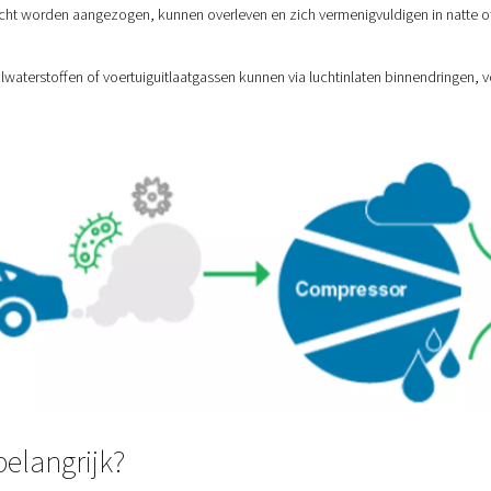
nslag kunnen via luchtinlaten of gecorrodeerde leidingen in het 
 aerosolen)
 door de omgevingsvochtigheid en condenseert wanneer de luc
r bacteriën.
n)
 brengen kleine oliedruppeltjes en dampen in de luchtstroom,
 de omgevingslucht worden aangezogen, kunnen overleven en zic
eldioxide, koolwaterstoffen of voertuiguitlaatgassen kunnen via