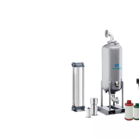
Productverontreinigin
Ongezonde of onveil
Niet voldoen aan ind
Zelfs olievrije compressore
bevatten.
Waar komen ve
Verontreinigingen kunnen i
Bij de inlaat
- milieuve
In de compressor
- O
In het leidingnet
- roe
Van luchtbehandelin
Daarom is filtratie in meerd