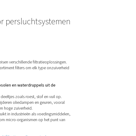
leidingen nog steeds deeltjes, waterdamp en microbiële verontr
terecht?
n of zich vormen:
dampen
n