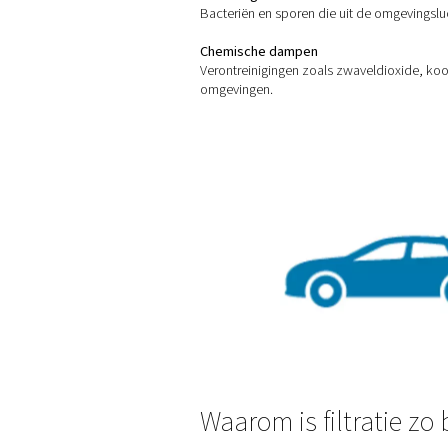
Stof, vuil, roest en kalkaa
Water (damp, vloeistof en
Vocht wordt geïntroduceerd
creëert een broedplaats voo
Olie (aerosolen en dampe
Oliegesmeerde compressoren
Micro-organismen
Bacteriën en sporen die uit
Chemische dampen
Verontreinigingen zoals zwav
omgevingen.