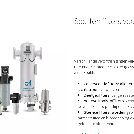
g (met name in voedingsmiddelen, farmaceutica of elektronica)
ige werkomstandigheden
ustrienormen zoals
ISO 8573-1
n vereisen filtratie, omdat omgevingslucht en stroomafwaartse 
rontreinigingen in het systeem 
n verschillende gebieden van een persluchtsysteem terechtkome
rontreinigingen zoals stof, pollen, uitlaatgassen en vocht
lieaerosolen, slijtagedeeltjes en door warmte geïnduceerde 
st, bacteriën en restcondensaat
gsapparatuur
- Als filters of drogers slecht worden onderhoude
ere fasen nodig – niet alleen bij de compressoruitlaat.