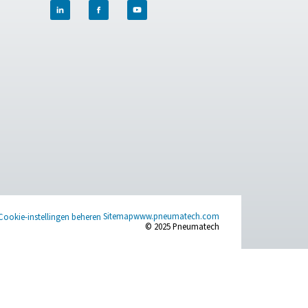
ert, zorgt u voor slijtage, inefficiëntie en mogelijke productscha
er het kiezen van de juiste filters voor uw druk-, debiet- en
sector.