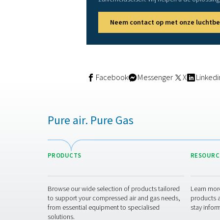
De juiste filtr
Uw filtratiebehoeften zijn 
Voor algemeen indust
Toepassingen in de 
Elektronicaproductie
Het is ook essentieel om uw