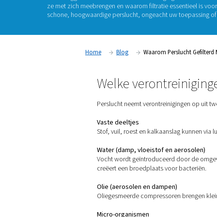
Perslucht ziet er schoon uit, maar dat is zelde
oliedamp tot water en zelfs micro-organisme
breed scala aan verontreinigingen bevatten di
productkwaliteit in gevaar brengen of de indus
artikel leggen we uit
waar deze verontreinigi
ze met zich meebrengen en waarom
filtratie 
schone, hoogwaardige perslucht, ongeacht u
Home
Blog
Waarom Per
Welke verontr
Perslucht neemt verontrein
Vaste deeltjes