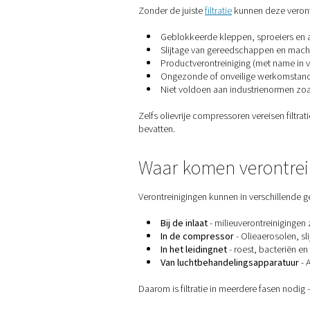
Waarom is filt
Zonder de juiste
filtratie
kun
Geblokkeerde kleppen
Slijtage van gereeds