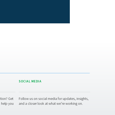
Steriele filters: worden
gebruikt in industrieën als voeding
armaceutica en biotechnologie om micro-organismen op het pu
ebruik te blokkeren.
dek de oplossingen voor persluchtfiltratie van Pneumatech
kwaliteitsnormen. Bijvoorbeeld door:
ctieve koolstoffilters om aan de zuiverheidsklassen te voldoen.
 nauwkeurige bewaking.
en om drukval of efficiëntieverlies te voorkomen.