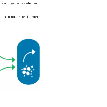
systeem terechtkomen.
ht afkoelt. Water versnelt corrosie, beschadigt gereedschapp
 die gevoelige apparatuur of producten kunnen verontreinigen
h vermenigvuldigen in natte of slecht gefilterde systemen.
 luchtinlaten binnendringen, vooral in industriële of stedelijke