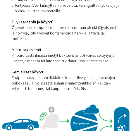
Paineilma kerää epäpuhtauksia kahdesta päälähteestä:
ympäristöstä ja itse puristusprosessista. Yleisimpiä
epäpuhtauksia ovat:
Kiinteät hiukkaset
Pölyä, likaa, ruostetta ja putkihilsettä voi päästä järjes
ilmanottoaukkojen tai syöpyneiden putkien kautta.
Vesi (höyry, neste ja aerosolit)
Ympäristön kosteus tuo kosteutta, joka tiivistyy ilman
viilentyessä. Vesi kiihdyttää korroosiota, vahingoittaa ty
luo kasvualustan bakteereille.
Öljy (aerosolit ja höyryt)
Öljyvoidellut kompressorit tuovat ilmavirtaan pieniä öljy
ja höyryjä, jotka voivat kontaminoida herkkiä laitteita tai
tuotteita.
Mikro-organismit