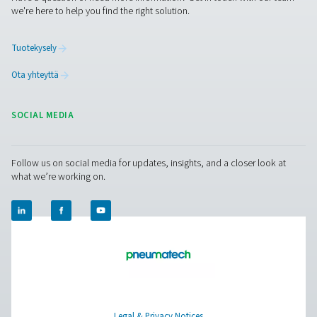
Facebook
Messenger
X
Linkedin
Mail
Puhdas ilma. Puhdas kaasu
PRODUCTS
Browse our wide selection of products tailored to support 
compressed air and gas needs, from essential equipment to
solutions.
Paikan päällä tapahtuva N2 -tuotanto