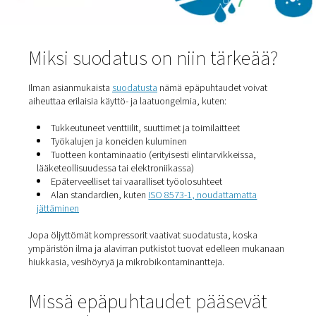
Ympäröivästä ilmasta imetyt bakteerit ja itiöt voivat selvi
lisääntyä märissä tai huonosti suodatetuissa järjestelmis
Kemialliset höyryt
Epäpuhtauksia, kuten rikkidioksidia, hiilivetyjä tai ajon
pakokaasuja, voi päästä sisään ilmanottoaukkojen kaut
erityisesti teollisuus- tai kaupunkiympäristöissä.
Miksi suodatus on niin tärk