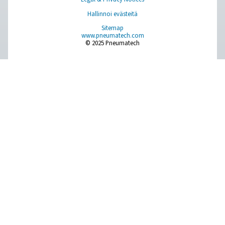
Paineilman käsittely
Mittauslaitteet
Hengitysilman puhdistus
Lisää tuotteita
RESOURCES
Learn more about who we are, how our products are applied 
world settings, and stay informed with insights from our blog
Tietoa meistä