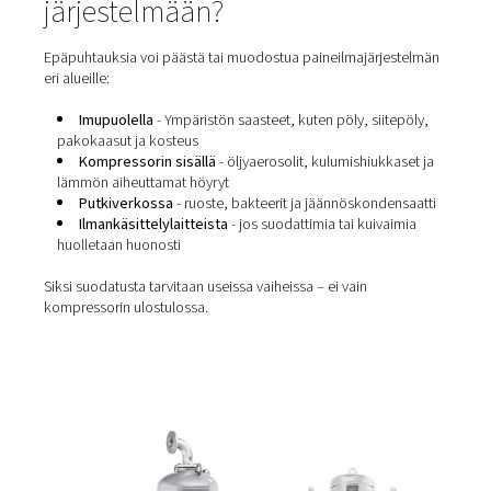
Ilman asianmukaista
suodatusta
nämä epäpuhtaudet vo
aiheuttaa erilaisia käyttö- ja laatuongelmia, kuten:
Tukkeutuneet venttiilit, suuttimet ja toimilaitteet
Työkalujen ja koneiden kuluminen
Tuotteen kontaminaatio (erityisesti elintarvikkeissa
lääketeollisuudessa tai elektroniikassa)
Epäterveelliset tai vaaralliset työolosuhteet
Alan standardien, kuten
ISO 8573-1, noudattamatt
jättäminen
Jopa öljyttömät kompressorit vaativat suodatusta, kos
ympäristön ilma ja alavirran putkistot tuovat edelleen 
hiukkasia, vesihöyryä ja mikrobikontaminantteja.
Missä epäpuhtaudet pääsev