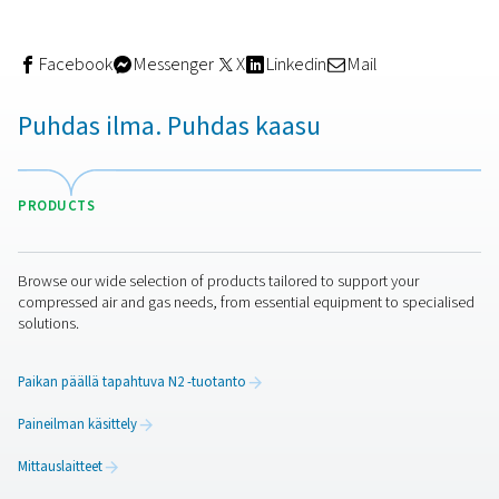
Tutustu Pneumatechin paineilman suodatusratkaisuihin
Oikean suodatuskokoonpa
valitseminen
Suodatustarpeet riippuvat sovelluksesta, kompressorityy
ilmanlaatustandardeista. Esimerkkitapaus:
Yleiseen teolliseen käyttöön
saatetaan tarvita va
koalesenssi- ja hiukkassuodattimia.
Elintarvike- ja juomasovelluksissa
tarvitaan steriil
aktiivihiilisuodattimia puhtausluokkien täyttämiseksi.
Elektroniikan valmistus
vaatii erittäin kuivaa, öljy
ilmaa, jossa on monivaiheinen suodatus ja tarkka valv
On myös tärkeää mitoittaa suodattimet oikein ja huolta
säännöllisesti painehäviön tai tehohäviön välttämiseksi.