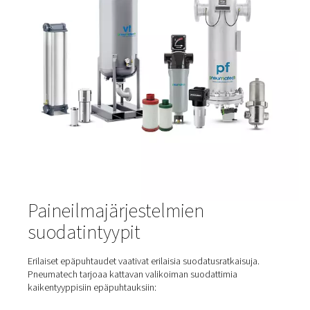
järjestelmään?
Epäpuhtauksia voi päästä tai muodostua paineilmajärj
eri alueille:
Imupuolella
- Ympäristön saasteet, kuten pöly, siit
pakokaasut ja kosteus
Kompressorin sisällä
- öljyaerosolit, kulumishiukk
lämmön aiheuttamat höyryt
Putkiverkossa
- ruoste, bakteerit ja jäännöskonde
Ilmankäsittelylaitteista
- jos suodattimia tai kuiva
huolletaan huonosti
Siksi suodatusta tarvitaan useissa vaiheissa – ei vain
kompressorin ulostulossa.