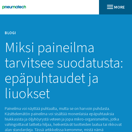
BLOGI
Miksi paineilma
tarvitsee suodatu
epäpuhtaudet ja
liuokset