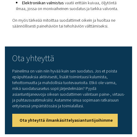
Paineilmajärjestelmien
suodatintyypit
Erilaiset epäpuhtaudet vaativat erilaisia suodatusratkais
Pneumatech tarjoaa kattavan valikoiman suodattimia
kaikentyyppisiin epäpuhtauksiin:
Koalesenssisuodattimet:
poista öljyaerosolit ja
vesipisarat ilmavirrasta.
Hiukkassuodattimet:
keräävät kiinteät hiukkaset,
ruosteen, pölyn ja roskat.
Aktiivihiilisuodattimet:
poistavat öljyhöyryt ja haj
on erityisen tärkeää erittäin puhtaissa käyttökohteissa
Steriilit suodattimet:
Käytetään elintarvike-, lääke
bioteknologiateollisuudessa mikro-organismien estä
käyttöpaikassa.